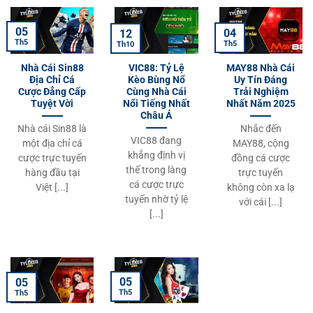
05
04
12
Th5
Th5
Th10
Nhà Cái Sin88
VIC88: Tỷ Lệ
MAY88 Nhà Cái
Địa Chỉ Cá
Kèo Bùng Nổ
Uy Tín Đáng
Cược Đẳng Cấp
Cùng Nhà Cái
Trải Nghiệm
Tuyệt Vời
Nổi Tiếng Nhất
Nhất Năm 2025
Châu Á
Nhà cái Sin88 là
Nhắc đến
VIC88 đang
một địa chỉ cá
MAY88, cộng
khẳng định vị
cược trực tuyến
đồng cá cược
thế trong làng
hàng đầu tại
trực tuyến
cá cược trực
Việt [...]
không còn xa lạ
tuyến nhờ tỷ lệ
với cái [...]
[...]
05
05
Th5
Th5