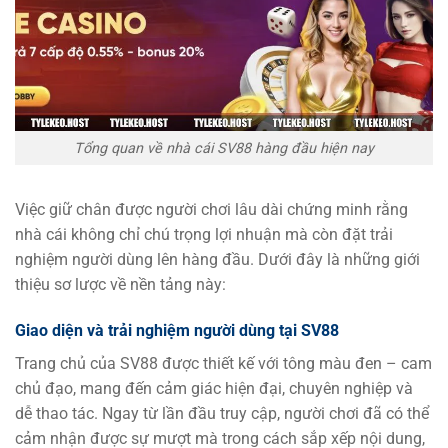
Tổng quan về nhà cái SV88 hàng đầu hiện nay
Việc giữ chân được người chơi lâu dài chứng minh rằng
nhà cái không chỉ chú trọng lợi nhuận mà còn đặt trải
nghiệm người dùng lên hàng đầu. Dưới đây là những giới
thiệu sơ lược về nền tảng này:
Giao diện và trải nghiệm người dùng tại SV88
Trang chủ của SV88 được thiết kế với tông màu đen – cam
chủ đạo, mang đến cảm giác hiện đại, chuyên nghiệp và
dễ thao tác. Ngay từ lần đầu truy cập, người chơi đã có thể
cảm nhận được sự mượt mà trong cách sắp xếp nội dung,