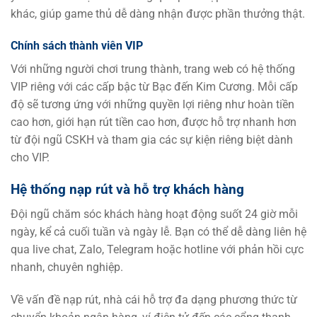
khác, giúp game thủ dễ dàng nhận được phần thưởng thật.
Chính sách thành viên VIP
Với những người chơi trung thành, trang web có hệ thống
VIP riêng với các cấp bậc từ Bạc đến Kim Cương. Mỗi cấp
độ sẽ tương ứng với những quyền lợi riêng như hoàn tiền
cao hơn, giới hạn rút tiền cao hơn, được hỗ trợ nhanh hơn
từ đội ngũ CSKH và tham gia các sự kiện riêng biệt dành
cho VIP.
Hệ thống nạp rút và hỗ trợ khách hàng
Đội ngũ chăm sóc khách hàng hoạt động suốt 24 giờ mỗi
ngày, kể cả cuối tuần và ngày lễ. Bạn có thể dễ dàng liên hệ
qua live chat, Zalo, Telegram hoặc hotline với phản hồi cực
nhanh, chuyên nghiệp.
Về vấn đề nạp rút, nhà cái hỗ trợ đa dạng phương thức từ