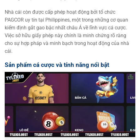
Nhà cái còn được cấp phép hoạt động bởi tổ chức
PAGCOR uy tín tại Philippines, một trong những cơ quan
kiểm định gắt gao bậc nhất châu Á về lĩnh vực cá cược.
Việc sở hữu giấy phép này chính là minh chứng rõ ràng
cho sự hợp pháp và minh bạch trong hoạt động của nhà
cái.
Sản phẩm cá cược và tính năng nổi bật