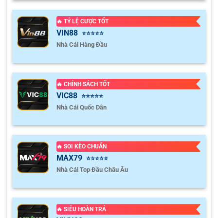
🔥 TỶ LỆ CƯỢC TỐT
VIN88
⭐⭐⭐⭐⭐
Nhà Cái Hàng Đầu
🔥 CHÍNH SÁCH TỐT
VIC88
⭐⭐⭐⭐⭐
Nhà Cái Quốc Dân
🔥 SOI KÈO CHUẨN
MAX79
⭐⭐⭐⭐⭐
Nhà Cái Top Đầu Châu Âu
🔥 SIÊU HOÀN TRẢ