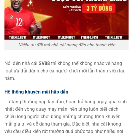
Nhiều ưu đãi mà nhà cái mang đến cho thành viên
Nói đến nhà cái
SV88
thì không thể không nhắc về hàng
loạt ưu đãi dành cho cả người chơi mới lẫn thành viên lâu
năm.
Hệ thống khuyến mãi hấp dẫn
Từ tặng thưởng nạp lần đầu, hoàn trả hàng ngày, quà sinh
nhật đến vòng quay may mắn, nền tảng luôn biết cách
chiều lòng người chơi bằng những chương trình khuyến
mãi giá trị và dễ dàng tham gia. Đặc biệt, nhà cái không
yêu cầu điều kiện rút thưởng quá phức tạp như nhiều nơi