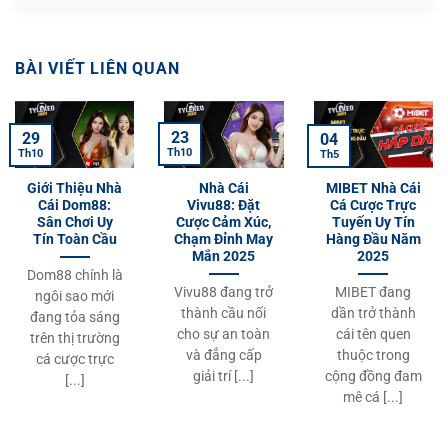
BÀI VIẾT LIÊN QUAN
23
29
04
Th10
Th10
Th5
Giới Thiệu Nhà
Nhà Cái
MIBET Nhà Cái
Cái Dom88:
Vivu88: Đặt
Cá Cược Trực
Sân Chơi Uy
Cược Cảm Xúc,
Tuyến Uy Tín
Tín Toàn Cầu
Chạm Đỉnh May
Hàng Đầu Năm
Mắn 2025
2025
Dom88 chính là
Vivu88 đang trở
MIBET đang
ngôi sao mới
thành cầu nối
dần trở thành
đang tỏa sáng
cho sự an toàn
cái tên quen
trên thị trường
và đẳng cấp
thuộc trong
cá cược trực
giải trí [...]
cộng đồng đam
[...]
mê cá [...]