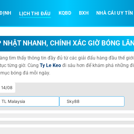
ĐỊNH
KQBD
BXH
NHÀ CÁI UY TÍN
LỊCH THI ĐẤU
ẬP NHẬT NHANH, CHÍNH XÁC GIỜ BÓNG LĂ
dàng tìm thấy thông tin đầy đủ từ các giải đấu hàng đầu thế giớ
 tục từng giờ. Cùng
Ty Le Keo
đi sâu hơn để khám phá những đ
n mục bóng đá mỗi ngày.
14/08
TL Malaysia
Sky88