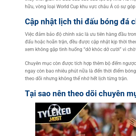
hữu, vòng loại World Cup khu vực châu Á có sự góp
Cập nhật lịch thi đấu bóng đá 
Việc đảm bảo độ chính xác là ưu tiên hàng đầu tron
đấu hoặc hoãn trận, đều được cập nhật kịp thời the
xem không gặp tình huống “dở khóc dở cười” vì chờ 
Chuyên mục còn được tích hợp thêm bộ đếm ngược ch
ngay còn bao nhiêu phút nữa là đến thời điểm bóng 
theo dõi nhưng không thể nhớ hết lịch từng trận.
Tại sao nên theo dõi chuyên mụ