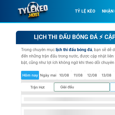
Bỏ
qua
TỶ LỆ KÈO
NHẬN 
nội
dung
LỊCH THI ĐẤU BÓNG ĐÁ ⚡️ C
Trong chuyên mục
lịch thi đấu bóng đá
, bạn sẽ dễ 
đến những trận đấu trong nước, được cập nhật liên
bật, cũng như lợi ích không ngờ khi theo dõi chuyê
Hôm nay
Ngày mai
10/08
11/08
12/08
13/08
Giải đấu
Trận Hot