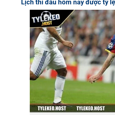
Lịch thi đấu hôm nay được tỷ l