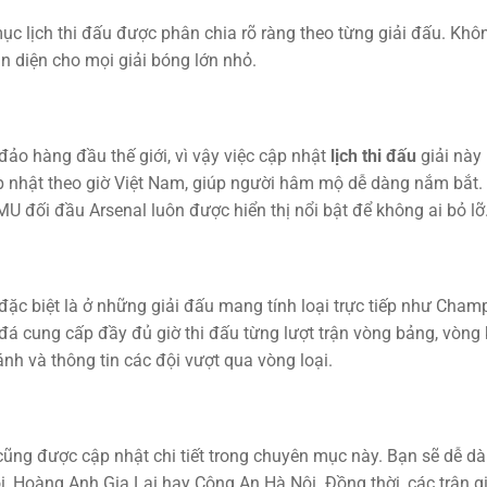
c lịch thi đấu được phân chia rõ ràng theo từng giải đấu. Khô
àn diện cho mọi giải bóng lớn nhỏ.
đảo hàng đầu thế giới, vì vậy việc cập nhật
lịch thi đấu
giải này
 nhật theo giờ Việt Nam, giúp người hâm mộ dễ dàng nắm bắt.
U đối đầu Arsenal luôn được hiển thị nổi bật để không ai bỏ lỡ
ặc biệt là ở những giải đấu mang tính loại trực tiếp như Cham
 cung cấp đầy đủ giờ thi đấu từng lượt trận vòng bảng, vòng 
nh và thông tin các đội vượt qua vòng loại.
ũng được cập nhật chi tiết trong chuyên mục này. Bạn sẽ dễ dà
ội, Hoàng Anh Gia Lai hay Công An Hà Nội. Đồng thời, các trận g