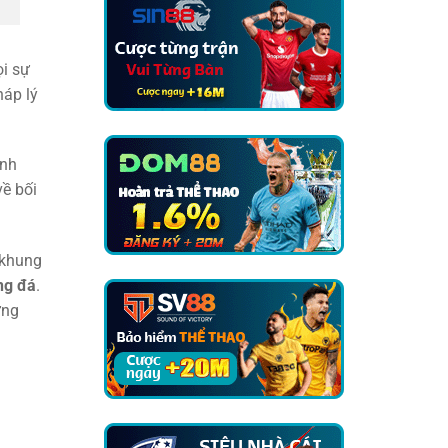
ọi sự
háp lý
anh
ề bối
 khung
ng đá
.
ững