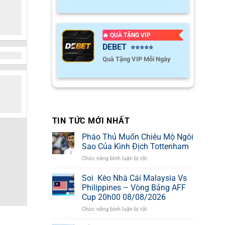
🔥 QUÀ TẶNG VIP
DEBET
⭐⭐⭐⭐⭐
Quà Tặng VIP Mỗi Ngày
TIN TỨC MỚI NHẤT
Pháo Thủ Muốn Chiêu Mộ Ngôi
Sao Của Kình Địch Tottenham
Chức năng bình luận bị tắt
ở
Pháo
Thủ
Soi Kèo Nhà Cái Malaysia Vs
Muốn
Philippines – Vòng Bảng AFF
Chiêu
Cup 20h00 08/08/2026
Mộ
Chức năng bình luận bị tắt
ở
Ngôi
Soi
Sao