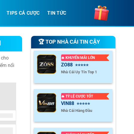
TIPS CÁ CƯỢC
TIN TỨC
🏆️ TOP NHÀ CÁI TIN CẬY
N
i cho
🔥 KHUYẾN MÃI LỚN
ZO88
iểm nổi
⭐⭐⭐⭐⭐
Nhà Cái Uy Tín Top 1
🔥 TỶ LỆ CƯỢC TỐT
VIN88
⭐⭐⭐⭐⭐
Nhà Cái Hàng Đầu