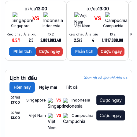
13:00
13:00
07/08
07/08
VS
VS
Singapore
Indonesia
Việt Nam
Campuchia
Kèo châu Á
Tài xỉu
1X2
Kèo châu Á
Tài xỉu
1X2
Kèo
0.5/1
2.5
3.80
1.80
3.40
2.5/3
4
1.11
17.00
8.00
Phân tích
Cược ngay
Phân tích
Cược ngay
Lịch thi đấu
Xem tất cả lịch thi đấu >>
Hôm nay
Ngày mai
Tất cả
07/08
Singapore
Indonesia
Cược ngay
VS
13:00
07/08
Việt Nam
Campuchia
Cược ngay
VS
13:00