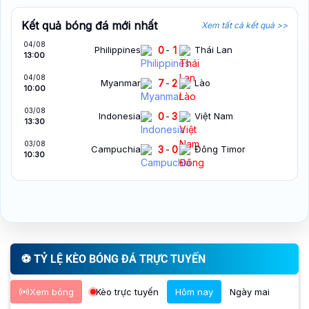
Kết quả bóng đá mới nhất
Xem tất cả kết quả >>
04/08
Philippines
0
-
1
Thái Lan
13:00
04/08
Myanmar
7
-
2
Lào
10:00
03/08
Indonesia
0
-
3
Việt Nam
13:30
03/08
Campuchia
3
-
0
Đông Timor
10:30
01/08
Thái Lan
2
-
0
Malaysia
13:00
01/08
Lào
1
-
4
Philippines
10:00
31/07
Việt Nam
0
-
0
Singapore
13:00
⚽️ TỶ LỆ KÈO BÓNG ĐÁ TRỰC TUYẾN
31/07
Đông Timor
0
-
3
Indonesia
10:00
Xem bóng
Kèo trực tuyến
Hôm nay
Ngày mai