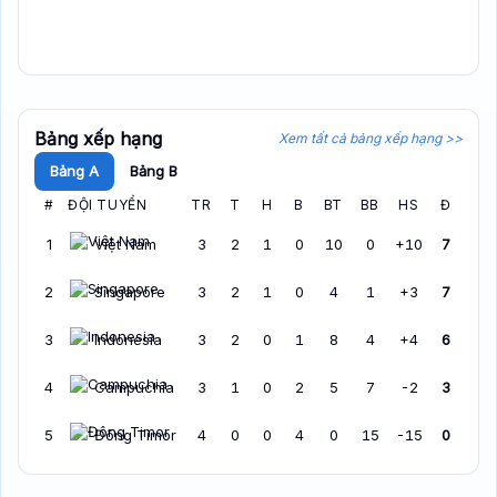
Bảng xếp hạng
Xem tất cả bảng xếp hạng >>
Bảng A
Bảng B
#
ĐỘI TUYỂN
TR
T
H
B
BT
BB
HS
Đ
1
Việt Nam
3
2
1
0
10
0
+10
7
2
Singapore
3
2
1
0
4
1
+3
7
3
Indonesia
3
2
0
1
8
4
+4
6
4
Campuchia
3
1
0
2
5
7
-2
3
5
Đông Timor
4
0
0
4
0
15
-15
0