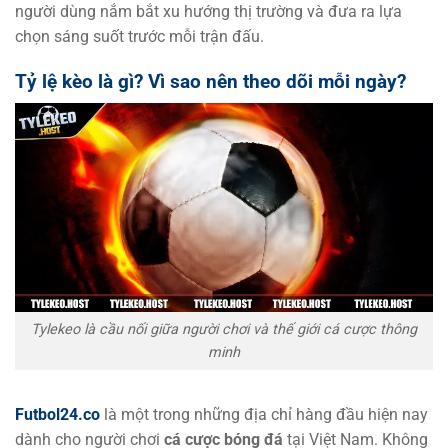
0/0.5
3/3.5
10.
người dùng nắm bắt xu hướng thị trường và đưa ra lựa
Emmen
-
-
0.80
0.80
18:00
U
chọn sáng suốt trước mỗi trận đấu.
Roda JC
Tỷ lệ kèo là gì? Vì sao nên theo dõi mỗi ngày?
0.95
0.85
3
10.
FC Oss
-
-
0.85
0.95
18:00
0.5/1
U
NAC Breda
0.85
1.00
3
VVV Venlo
-
-
0.95
0.80
18:00
0/0.5
U
Heracles Almelo
1.02
0.90
0/0.5
3
9.5
Vitesse Arnhem
-
-
0.77
0.90
18:00
U
RKC Waalwijk
Tylekeo là cầu nối giữa người chơi và thế giới cá cược thông
minh
CHAMPIONS LEAGUE NỮ
Breidablik Women
Futbol24.co
là một trong những địa chỉ hàng đầu hiện nay
-
-
07:00
Dinamo-BGUFK Minsk Women
dành cho người chơi
cá cược bóng đá
tại Việt Nam. Không