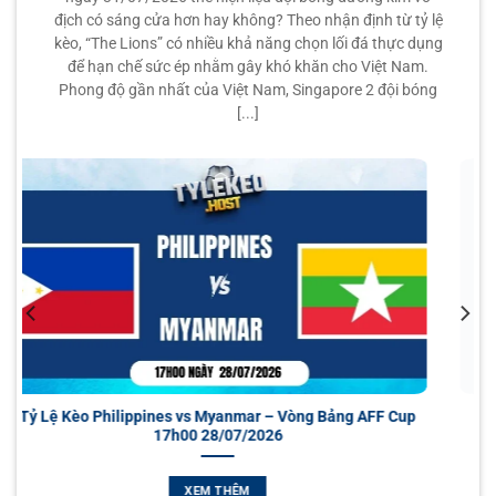
địch có sáng cửa hơn hay không? Theo nhận định từ tỷ lệ
kèo, “The Lions” có nhiều khả năng chọn lối đá thực dụng
Bên cạnh cung cấp kèo, chúng tôi còn đóng vai trò như
0.85
1.00
2.5/3
8.5
để hạn chế sức ép nhằm gây khó khăn cho Việt Nam.
Hwaseong FC
một chuyên trang tin tức thể thao dành riêng cho dân cá
-
-
0.95
0.80
11:00
0/0.5
U
Phong độ gần nhất của Việt Nam, Singapore 2 đội bóng
Seoul E-Land FC
cược. Dưới đây là các nội dung nổi bật mà trang mang lại
[...]
cho cộng đồng người chơi.
Suwon Samsung Bluewings
-
-
11:00
Gimhae City
Tin tức bóng đá nóng hổi liên quan đến cược
Tylekeo không đăng tải tin bóng đá đại trà như báo thể
0.92
0.95
2.5
8.5
Yongin FC
thao thông thường, mà tập trung vào các nội dung có tác
-
-
0.87
0.85
11:00
0.5
U
Busan I Park
động trực tiếp đến tỷ lệ kèo và quyết định cá cược. Ví dụ:
Cầu thủ chấn thương, thay huấn luyện viên, phong độ bất
VĐQG COSTA RICA
thường, thời tiết ngày thi đấu… Mỗi chi tiết nhỏ đều có thể
ảnh hưởng đến kết quả trận đấu, và chúng tôi sẽ không bỏ
0.92
0.82
0.5
2/2.5
sót bất cứ điều gì.
CS Cartagines
08/08
-
-
0.87
0.97
U
02:00
Sporting FC
p
Soi Kèo Nhà Cái Indonesia Vs Campuchia – Vòng Bảng
Soi kèo trước trận, nhận định từ các chuyên gia
AFF Cup 20h30 27/07/2026
Trước mỗi trận cầu lớn, chúng tôi luôn có bài viết nhận
VĐQG GUATEMALA
XEM THÊM