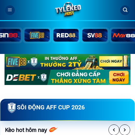
Bỏ
qua
nội
dung
SÔI ĐỘNG AFF CUP 2026
Kèo hot hôm nay