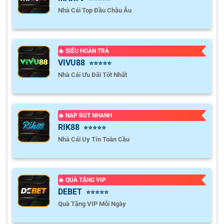
SBOBET, Fun88, 188Bet hay Bet365. Mỗi khi các nhà cái
Nhà Cái Top Đầu Châu Âu
điều chỉnh chỉ số, bảng kèo cũng sẽ tự động cập nhật theo
0.97
0.90
0.5
2.5/3
8.5
UC Dublin
thời gian thực. Điều này giúp người chơi không bỏ lỡ bất kỳ
-
-
0.82
0.90
18:45
U
Wexford
biến động nào, từ đó đưa ra quyết định bắt kèo, xuống tiền
chính xác hơn.
🔥 SIÊU HOÀN TRẢ
VIVU88
⭐⭐⭐⭐⭐
VĐQG ROMANIA
Phân tích kèo chuẩn chuyên gia, không bị cảm tính chi
Nhà Cái Ưu Đãi Tốt Nhất
0.87
0.82
0
2/2.5
9.5
phối
FC UT Arad
-
-
0.92
0.97
18:00
U
Không chỉ dừng lại ở việc đưa ra các con số, chúng tôi còn
FC Rapid 1923
có hệ thống phân tích chuyên sâu cho từng trận đấu. Dữ
🔥 NẠP RÚT NHANH
RIK88
liệu thống kê đối đầu, phong độ gần nhất, đội hình ra sân,
⭐⭐⭐⭐⭐
VĐQG URUGUAY
Nhà Cái Uy Tín Toàn Cầu
chiến thuật dự kiến và ảnh hưởng của yếu tố sân bãi đều
được trình bày rõ ràng. Nhờ đó, người chơi không chỉ nhìn
0.90
0.77
0
2
8.5
Cerro Largo
thấy kèo, mà còn hiểu được lý do đằng sau con số đó.
-
-
0.90
1.02
22:00
U
CA Juventud
🔥 QUÀ TẶNG VIP
Hỗ trợ người chơi nhiều dạng kèo
DEBET
⭐⭐⭐⭐⭐
BRAZIL SERIE B
Quà Tặng VIP Mỗi Ngày
Trang web cung cấp đầy đủ các loại kèo phổ biến nhất
hiện nay như kèo châu Á, kèo phạt góc, kèo thẻ phạt, kèo
0.95
0.80
0.5
2/2.5
10.