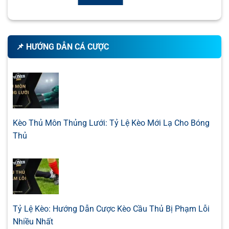
định chuyên sâu do các chuyên gia
soi kèo
thực hiện. Các
0.85
0.90
0.5
2/2.5
bài viết này không chỉ nêu quan điểm, mà còn có số liệu
Malacateco
08/08
-
-
0.95
0.90
U
chứng minh, phân tích yếu tố tâm lý, chiến thuật, lịch sử thi
02:00
Xelaju MC
đấu, tạo nên một cái nhìn toàn diện giúp người chơi tự tin
📌 HƯỚNG DẪN CÁ CƯỢC
hơn khi đưa ra lựa chọn cuối cùng.
VĐQG BOLIVIA
Đánh giá nhà cái một cách minh bạch
0.95
0.85
0.5/1
3.5
9.5
Academia del Balompié Boliviano
Ngoài
kèo trực tuyến
và
nhận định kèo bóng đá
, Tylekeo
-
-
0.85
0.95
21:15
U
Club Guabira
còn là một trong số ít trang đánh giá nhà cái một cách
minh bạch và khách quan. Tất cả bài viết review đều được
Kèo Thủ Môn Thủng Lưới: Tỷ Lệ Kèo Mới Lạ Cho Bóng
0.85
0.90
0.5
3.5
8.5
thực hiện dựa trên trải nghiệm thực tế, thông tin pháp lý,
Thủ
Real Tomayapo
-
-
0.95
0.90
23:30
U
tốc độ thanh toán, độ bảo mật và các yếu tố quan trọng
Real Oruro
khác. Điều này giúp người chơi có thêm dữ liệu khi chọn
lựa sân chơi uy tín, tránh gặp phải các nhà cái lừa đảo
MEXICO LIGA DE EXPANSION MX
hoặc thiếu chuyên nghiệp.
0.95
0.82
0
1.5
8.5
Tylekeo có phù hợp cho người chơi mới không?
Club Deportivo Dorados de Sinaloa
Tỷ Lệ Kèo: Hướng Dẫn Cược Kèo Cầu Thủ Bị Phạm Lỗi
0
-
0
3
-
1
0.85
0.97
39
'
U
Mineros de Zacatecas
Nhiều Nhất
Câu trả lời là có. Dù là người mới vào nghề hay dân chơi