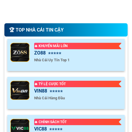
🏆️ TOP NHÀ CÁI TIN CẬY
🔥 KHUYẾN MÃI LỚN
ZO88
⭐⭐⭐⭐⭐
Nhà Cái Uy Tín Top 1
🔥 TỶ LỆ CƯỢC TỐT
VIN88
⭐⭐⭐⭐⭐
Nhà Cái Hàng Đầu
🔥 CHÍNH SÁCH TỐT
VIC88
⭐⭐⭐⭐⭐