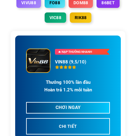
VIVU88
FO88
DOM88
86BET
VIC88
RIK88
🔥 NẠP THƯỞNG NHANH
VIN88 (9,5/10)
Thưởng 100% lần đầu
Hoàn trả 1.2% mỗi tuần
CHƠI NGAY
CHI TIẾT