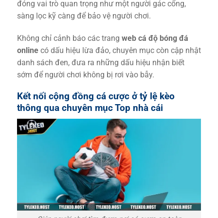
đóng vai trò quan trọng như một người gác cổng,
sàng lọc kỹ càng để bảo vệ người chơi.
Không chỉ cảnh báo các trang
web cá độ bóng đá
online
có dấu hiệu lừa đảo, chuyên mục còn cập nhật
danh sách đen, đưa ra những dấu hiệu nhận biết
sớm để người chơi không bị rơi vào bẫy.
Kết nối cộng đồng cá cược ở tỷ lệ kèo
thông qua chuyên mục Top nhà cái