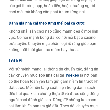
các gói thưởng nạp, hoàn tiền, hoặc thưởng người
chơi mới mà không cần phải tự tìm từng nơi.
Đánh giá nhà cái theo từng thể loại cá cược
Không phải sân chơi nào cũng mạnh đều ở mọi lĩnh
vực. Có nơi mạnh bóng đá, có nơi nổi bật ở casino
trực tuyến. Chuyên mục phân loại rõ ràng giúp bạn
không mất thời gian mò mẫm hay thử sai.
Lời kết
Với sứ mệnh mang lại thông tin chuẩn xác, đáng tin
cậy, chuyên mục
Top nhà cái
tại
Tylekeo
là nơi bạn
có thể hoàn toàn yên tâm gửi gắm niềm tin trước khi
đặt cược. Mỗi nền tảng xuất hiện trong danh sách
đều trải qua kiểm chứng thực tế và được cộng đồng
người chơi đánh giá cao. Đừng để những lựa chọn
sai lầm khiến bạn trả giá đắt. Theo dõi chuyên mục