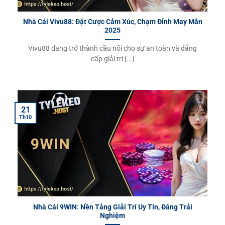
Nhà Cái Vivu88: Đặt Cược Cảm Xúc, Chạm Đỉnh May Mắn
2025
Vivu88 đang trở thành cầu nối cho sự an toàn và đẳng
cấp giải trí [...]
21
Th10
Nhà Cái 9WIN: Nền Tảng Giải Trí Uy Tín, Đáng Trải
Nghiệm