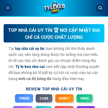
Bỏ
qua
nội
dung
TOP NHÀ CÁI UY TÍN 🏆️ NƠI CẬP NHẬT ĐỊA
CHỈ CÁ CƯỢC CHẤT LƯỢNG
Tại
top nhà cái uy tín
, bạn không chỉ tìm thấy danh
sách các nền tảng đang được tin tưởng mà còn hiểu
rõ về các tiêu chí đánh giá, ưu nhược điểm từng địa
chỉ.
Ty le keo nha cai
cam kết cập nhật thường xuyên
để bạn không bỏ lỡ bất kỳ cơ hội cá cược nào tại các
trang
web cá độ bóng đá
hàng đầu hiện nay.
REVIEW TOP NHÀ CÁI UY TÍN
VIN88
ZO88
DEBET
9WIN