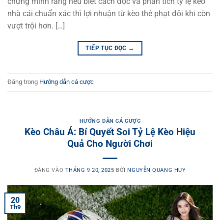
chứng minh rằng nếu biết cách đọc và phân tích tỷ lệ kèo
nhà cái chuẩn xác thì lợi nhuận từ kèo thẻ phạt đôi khi còn
vượt trội hơn. […]
TIẾP TỤC ĐỌC
→
Đăng trong
Hướng dẫn cá cược
HƯỚNG DẪN CÁ CƯỢC
Kèo Châu Á: Bí Quyết Soi Tỷ Lệ Kèo Hiệu
Quả Cho Người Chơi
ĐĂNG VÀO
THÁNG 9 20, 2025
BỞI
NGUYỄN QUANG HUY
20
Th9