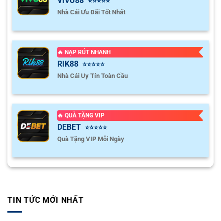
VIVU88
⭐⭐⭐⭐⭐
Nhà Cái Ưu Đãi Tốt Nhất
🔥 NẠP RÚT NHANH
RIK88
⭐⭐⭐⭐⭐
Nhà Cái Uy Tín Toàn Cầu
🔥 QUÀ TẶNG VIP
DEBET
⭐⭐⭐⭐⭐
Quà Tặng VIP Mỗi Ngày
TIN TỨC MỚI NHẤT