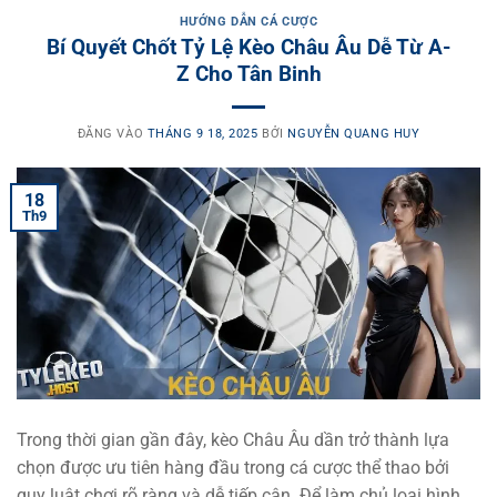
HƯỚNG DẪN CÁ CƯỢC
Bí Quyết Chốt Tỷ Lệ Kèo Châu Âu Dễ Từ A-
Z Cho Tân Binh
ĐĂNG VÀO
THÁNG 9 18, 2025
BỞI
NGUYỄN QUANG HUY
18
Th9
Trong thời gian gần đây, kèo Châu Âu dần trở thành lựa
chọn được ưu tiên hàng đầu trong cá cược thể thao bởi
quy luật chơi rõ ràng và dễ tiếp cận. Để làm chủ loại hình