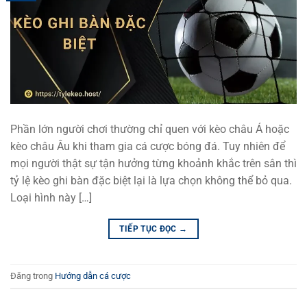
Phần lớn người chơi thường chỉ quen với kèo châu Á hoặc
kèo châu Âu khi tham gia cá cược bóng đá. Tuy nhiên để
mọi người thật sự tận hưởng từng khoảnh khắc trên sân thì
tỷ lệ kèo ghi bàn đặc biệt lại là lựa chọn không thể bỏ qua.
Loại hình này […]
TIẾP TỤC ĐỌC
→
Đăng trong
Hướng dẫn cá cược