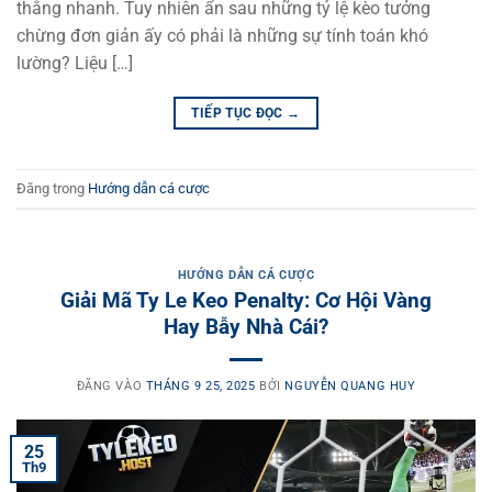
thắng nhanh. Tuy nhiên ẩn sau những tỷ lệ kèo tưởng
chừng đơn giản ấy có phải là những sự tính toán khó
lường? Liệu […]
TIẾP TỤC ĐỌC
→
Đăng trong
Hướng dẫn cá cược
HƯỚNG DẪN CÁ CƯỢC
Giải Mã Ty Le Keo Penalty: Cơ Hội Vàng
Hay Bẫy Nhà Cái?
ĐĂNG VÀO
THÁNG 9 25, 2025
BỞI
NGUYỄN QUANG HUY
25
Th9