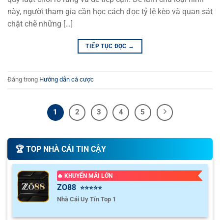
này, người tham gia cần học cách đọc tỷ lệ kèo và quan sát
chặt chẽ những […]
TIẾP TỤC ĐỌC
→
Đăng trong
Hướng dẫn cá cược
1
2
3
4
5
🏆️ TOP NHÀ CÁI TIN CẬY
🔥 KHUYẾN MÃI LỚN
ZO88
⭐⭐⭐⭐⭐
Nhà Cái Uy Tín Top 1