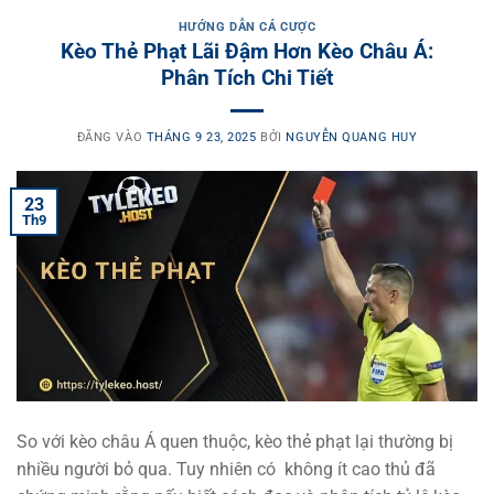
HƯỚNG DẪN CÁ CƯỢC
Kèo Thẻ Phạt Lãi Đậm Hơn Kèo Châu Á:
Phân Tích Chi Tiết
ĐĂNG VÀO
THÁNG 9 23, 2025
BỞI
NGUYỄN QUANG HUY
23
Th9
So với kèo châu Á quen thuộc, kèo thẻ phạt lại thường bị
nhiều người bỏ qua. Tuy nhiên có không ít cao thủ đã