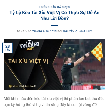
HƯỚNG DẪN CÁ CƯỢC
Tỷ Lệ Kèo Tài Xỉu Việt Vị Có Thực Sự Dễ Ăn
Như Lời Đồn?
ĐĂNG VÀO
THÁNG 9 28, 2025
BỞI
NGUYỄN QUANG HUY
28
Th9
Mỗi khi nhắc đến kèo tài xỉu việt vị thì phần lớn bet thủ đều
cực kỳ hứng thú vì họ vì tin rằng đây là cơ hội vàng để