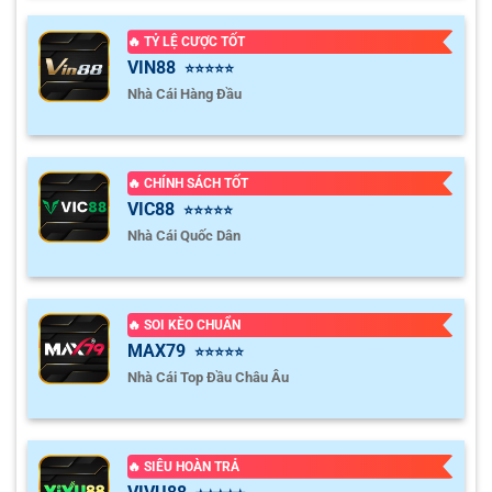
🔥 TỶ LỆ CƯỢC TỐT
VIN88
⭐⭐⭐⭐⭐
Nhà Cái Hàng Đầu
🔥 CHÍNH SÁCH TỐT
VIC88
⭐⭐⭐⭐⭐
Nhà Cái Quốc Dân
🔥 SOI KÈO CHUẨN
MAX79
⭐⭐⭐⭐⭐
Nhà Cái Top Đầu Châu Âu
🔥 SIÊU HOÀN TRẢ