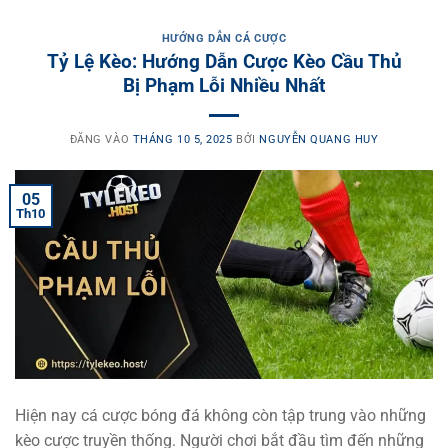
HƯỚNG DẪN CÁ CƯỢC
Tỷ Lệ Kèo: Hướng Dẫn Cược Kèo Cầu Thủ
Bị Phạm Lỗi Nhiều Nhất
ĐĂNG VÀO
THÁNG 10 5, 2025
BỞI
NGUYỄN QUANG HUY
05
Th10
Hiện nay cá cược bóng đá không còn tập trung vào những
kèo cược truyền thống. Người chơi bắt đầu tìm đến những