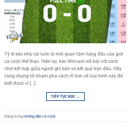
Tỷ lệ kèo nhà cái luôn là mối quan tâm hàng đầu của giới
cá cược thể thao. Hiện tại, kèo Wincast nổi bật với cách
chơi kết hợp giữa người ghi bàn và kết quả trận đấu. Hãy
cùng chúng tôi khám phá cách rõ hơn về loại hình này để
biết được vì […]
TIẾP TỤC ĐỌC
→
Đăng trong
Hướng dẫn cá cược