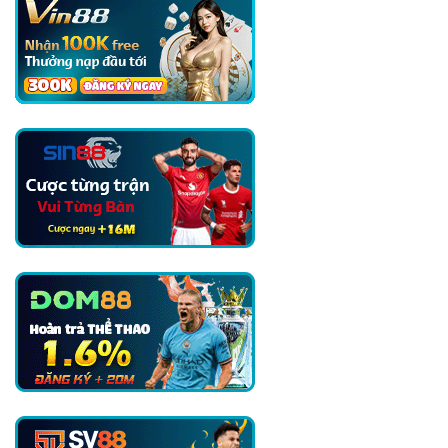
Áp
50
Lực
triệu
Lên
bảng
Tuyển
Để
Được
Chuyển
Sang
Barca