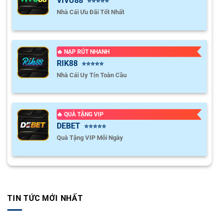
VIVU88
⭐⭐⭐⭐⭐
Nhà Cái Ưu Đãi Tốt Nhất
🔥 NẠP RÚT NHANH
RIK88
⭐⭐⭐⭐⭐
Nhà Cái Uy Tín Toàn Cầu
🔥 QUÀ TẶNG VIP
DEBET
⭐⭐⭐⭐⭐
Quà Tặng VIP Mỗi Ngày
TIN TỨC MỚI NHẤT