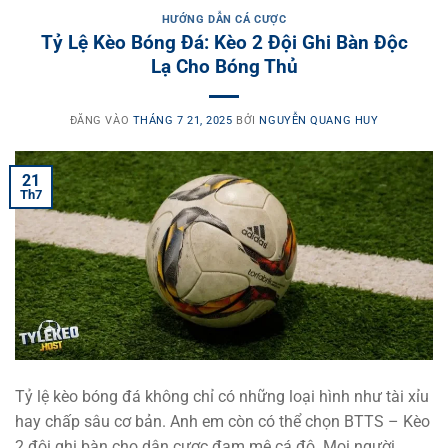
HƯỚNG DẪN CÁ CƯỢC
Tỷ Lệ Kèo Bóng Đá: Kèo 2 Đội Ghi Bàn Độc
Lạ Cho Bóng Thủ
ĐĂNG VÀO
THÁNG 7 21, 2025
BỞI
NGUYỄN QUANG HUY
21
Th7
Tỷ lệ kèo bóng đá không chỉ có những loại hình như tài xỉu
hay chấp sâu cơ bản. Anh em còn có thể chọn BTTS – Kèo
2 đội ghi bàn cho dân cược đam mê cá độ. Mọi người