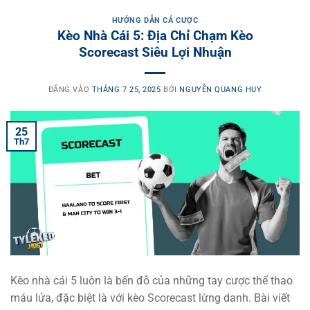
HƯỚNG DẪN CÁ CƯỢC
Kèo Nhà Cái 5: Địa Chỉ Chạm Kèo
Scorecast Siêu Lợi Nhuận
ĐĂNG VÀO
THÁNG 7 25, 2025
BỞI
NGUYỄN QUANG HUY
25
Th7
Kèo nhà cái 5 luôn là bến đỗ của những tay cược thể thao
máu lửa, đặc biệt là với kèo Scorecast lừng danh. Bài viết