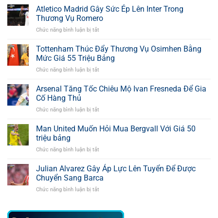
Atletico Madrid Gây Sức Ép Lên Inter Trong
Thương Vụ Romero
Chức năng bình luận bị tắt
ở
Atletico
Madrid
Tottenham Thúc Đẩy Thương Vụ Osimhen Bằng
Gây
Mức Giá 55 Triệu Bảng
Sức
Chức năng bình luận bị tắt
ở
Ép
Tottenham
Lên
Thúc
Arsenal Tăng Tốc Chiêu Mộ Ivan Fresneda Để Gia
Inter
Đẩy
Trong
Cố Hàng Thủ
Thương
Thương
Chức năng bình luận bị tắt
ở
Vụ
Vụ
Arsenal
Osimhen
Romero
Tăng
Man United Muốn Hỏi Mua Bergvall Với Giá 50
Bằng
Tốc
Mức
triệu bảng
Chiêu
Giá
Chức năng bình luận bị tắt
ở
Mộ
55
Man
Ivan
Triệu
United
Julian Alvarez Gây Áp Lực Lên Tuyển Để Được
Fresneda
Bảng
Muốn
Để
Chuyển Sang Barca
Hỏi
Gia
Chức năng bình luận bị tắt
ở
Mua
Cố
Julian
Bergvall
Hàng
Alvarez
Với
Thủ
Gây
Giá