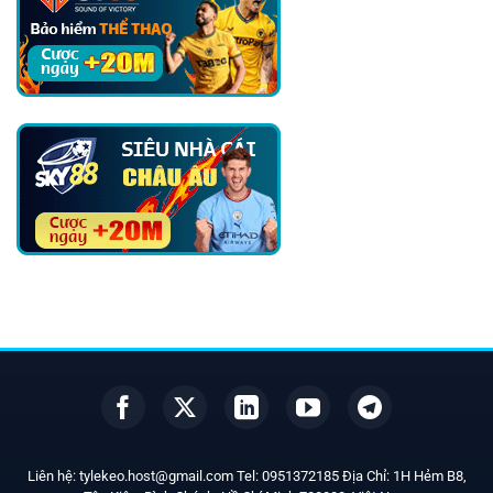
Liên hệ:
tylekeo.host@gmail.com
Tel:
0951372185
Địa Chỉ: 1H Hẻm B8,