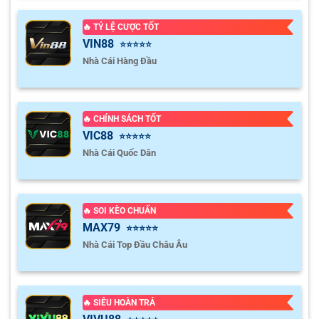
🔥 TỶ LỆ CƯỢC TỐT
VIN88
⭐⭐⭐⭐⭐
Nhà Cái Hàng Đầu
🔥 CHÍNH SÁCH TỐT
VIC88
⭐⭐⭐⭐⭐
Nhà Cái Quốc Dân
🔥 SOI KÈO CHUẨN
MAX79
⭐⭐⭐⭐⭐
Nhà Cái Top Đầu Châu Âu
🔥 SIÊU HOÀN TRẢ