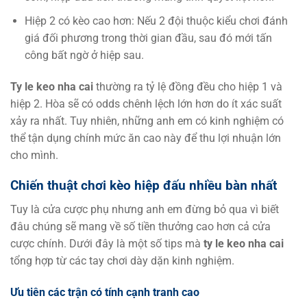
Hiệp 2 có kèo cao hơn: Nếu 2 đội thuộc kiểu chơi đánh
giá đối phương trong thời gian đầu, sau đó mới tấn
công bất ngờ ở hiệp sau.
Ty le keo nha cai
thường ra tỷ lệ đồng đều cho hiệp 1 và
hiệp 2. Hòa sẽ có odds chênh lệch lớn hơn do ít xác suất
xảy ra nhất. Tuy nhiên, những anh em có kinh nghiệm có
thể tận dụng chính mức ăn cao này để thu lợi nhuận lớn
cho mình.
Chiến thuật chơi kèo hiệp đấu nhiều bàn nhất
Tuy là cửa cược phụ nhưng anh em đừng bỏ qua vì biết
đâu chúng sẽ mang về số tiền thưởng cao hơn cả cửa
cược chính. Dưới đây là một số tips mà
ty le keo nha cai
tổng hợp từ các tay chơi dày dặn kinh nghiệm.
Ưu tiên các trận có tính cạnh tranh cao