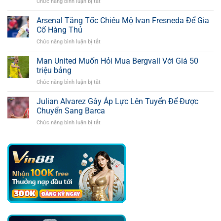
Chức năng bình luận bị tắt
ở
Ép
Tottenham
Lên
Thúc
Arsenal Tăng Tốc Chiêu Mộ Ivan Fresneda Để Gia
Inter
Đẩy
Trong
Cố Hàng Thủ
Thương
Thương
Chức năng bình luận bị tắt
ở
Vụ
Vụ
Arsenal
Osimhen
Romero
Tăng
Man United Muốn Hỏi Mua Bergvall Với Giá 50
Bằng
Tốc
Mức
triệu bảng
Chiêu
Giá
Chức năng bình luận bị tắt
ở
Mộ
55
Man
Ivan
Triệu
United
Julian Alvarez Gây Áp Lực Lên Tuyển Để Được
Fresneda
Bảng
Muốn
Để
Chuyển Sang Barca
Hỏi
Gia
Chức năng bình luận bị tắt
ở
Mua
Cố
Julian
Bergvall
Hàng
Alvarez
Với
Thủ
Gây
Giá
Áp
50
Lực
triệu
Lên
bảng
Tuyển
Để
Được
Chuyển
Sang