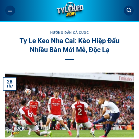
Bỏ
qua
nội
dung
HƯỚNG DẪN CÁ CƯỢC
Ty Le Keo Nha Cai: Kèo Hiệp Đấu
Nhiều Bàn Mới Mẻ, Độc Lạ
28
Th7