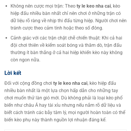
Không nên cược mọi trận: Theo
ty le keo nha cai
, kèo
hiệp đấu nhiều bàn nhất chỉ nên chơi ở những trận có
dữ liệu rõ ràng về nhịp thi đấu từng hiệp. Người chơi nên
tránh cược theo cảm tính hoặc theo số đông.
Cảnh giác với các trận chặt chẽ chiến thuật: Khi cả hai
đội chơi thiên về kiểm soát bóng và thăm dò, trận đấu
thường ít bàn thắng ở cả hai hiệp khiến kèo này không
còn ngon nữa.
Lời kết
Đối với cộng đồng chơi
ty le keo nha cai
, kèo hiệp đấu
nhiều bàn nhất là một lựa chọn hấp dẫn cho những tay
chơi muốn thử làn gió mới. Dù không phải là loại kèo phổ
biến như châu Á hay tài xỉu nhưng nếu nắm rõ dữ liệu và
biết cách tránh các bẫy tâm lý, mọi người hoàn toàn có thể
biến kèo phụ này thành nguồn lợi nhuận đáng kể.