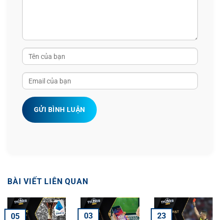
GỬI BÌNH LUẬN
BÀI VIẾT LIÊN QUAN
23
03
05