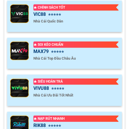
🔥 CHÍNH SÁCH TỐT
VIC88
⭐⭐⭐⭐⭐
Nhà Cái Quốc Dân
🔥 SOI KÈO CHUẨN
MAX79
⭐⭐⭐⭐⭐
Nhà Cái Top Đầu Châu Âu
🔥 SIÊU HOÀN TRẢ
VIVU88
⭐⭐⭐⭐⭐
Nhà Cái Ưu Đãi Tốt Nhất
🔥 NẠP RÚT NHANH
RIK88
⭐⭐⭐⭐⭐