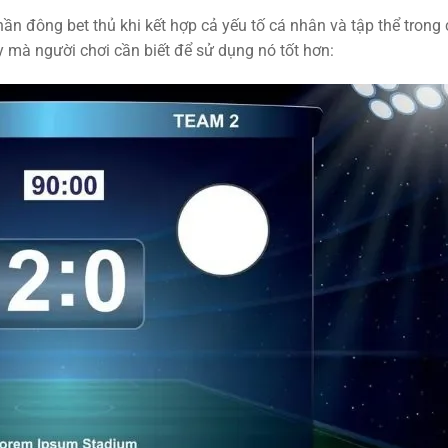
ần đông bet thủ khi kết hợp cả yếu tố cá nhân và tập thể trong
 mà người chơi cần biết để sử dụng nó tốt hơn: