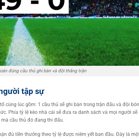
án đúng cầu thủ ghi bàn và đội thắng trận
người tập sự
tố cùng lúc gồm: 1 cầu thủ sẽ ghi bàn trong trận đấu và đội bó
ức. Phía tỷ lệ kèo nhà cái sẽ đưa ra danh sách và mọi người sẽ
g mà cầu thủ đó đang thi đấu.
ận đủ tiền thưởng theo tỷ lệ được niêm yết ban đầu. Đây là mộ