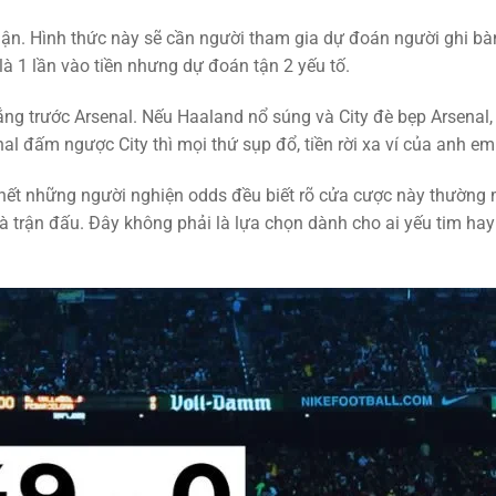
uận. Hình thức này sẽ cần người tham gia dự đoán người ghi bà
là 1 lần vào tiền nhưng dự đoán tận 2 yếu tố.
ng trước Arsenal. Nếu Haaland nổ súng và City đè bẹp Arsenal, 
l đấm ngược City thì mọi thứ sụp đổ, tiền rời xa ví của anh em.
u hết những người nghiện odds đều biết rõ cửa cược này thường 
và trận đấu. Đây không phải là lựa chọn dành cho ai yếu tim ha