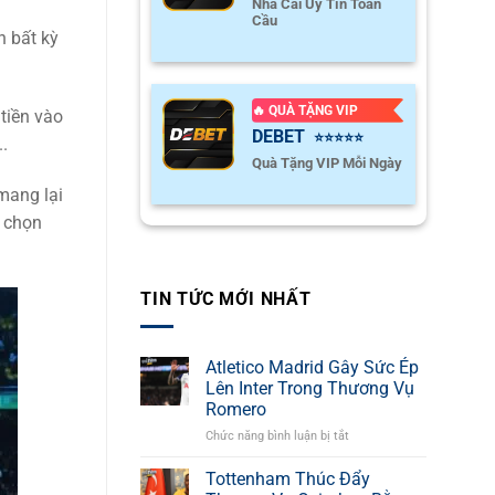
Nhà Cái Uy Tín Toàn
Cầu
n bất kỳ
🔥 QUÀ TẶNG VIP
tiền vào
DEBET
⭐⭐⭐⭐⭐
.
Quà Tặng VIP Mỗi Ngày
mang lại
y chọn
TIN TỨC MỚI NHẤT
Atletico Madrid Gây Sức Ép
Lên Inter Trong Thương Vụ
Romero
Chức năng bình luận bị tắt
ở
Atletico
Madrid
Tottenham Thúc Đẩy
Gây