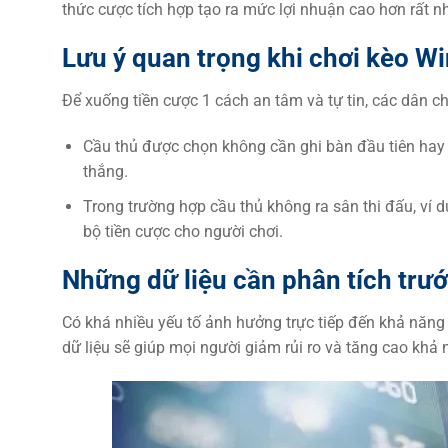
thức cược tích hợp tạo ra mức lợi nhuận cao hơn rất n
Lưu ý quan trọng khi chơi kèo W
Để xuống tiền cược 1 cách an tâm và tự tin, các dân c
Cầu thủ được chọn không cần ghi bàn đầu tiên hay cu
thắng.
Trong trường hợp cầu thủ không ra sân thi đấu, ví d
bộ tiền cược cho người chơi.
Những dữ liệu cần phân tích trướ
Có khá nhiều yếu tố ảnh hưởng trực tiếp đến khả năn
dữ liệu sẽ giúp mọi người giảm rủi ro và tăng cao khả