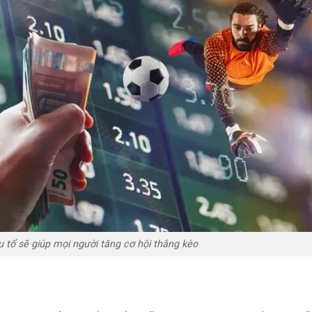
 tố sẽ giúp mọi người tăng cơ hội thắng kèo