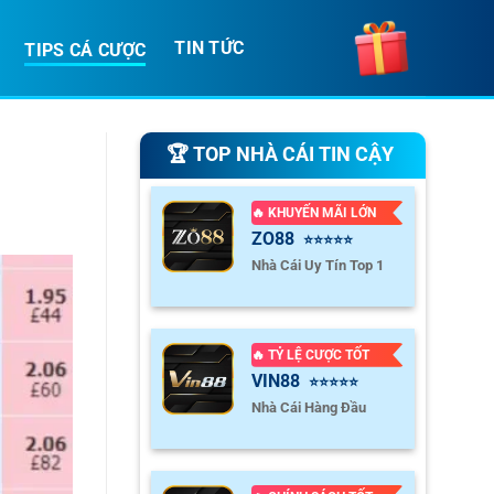
TIN TỨC
TIPS CÁ CƯỢC
🏆️ TOP NHÀ CÁI TIN CẬY
🔥 KHUYẾN MÃI LỚN
ZO88
⭐⭐⭐⭐⭐
Nhà Cái Uy Tín Top 1
🔥 TỶ LỆ CƯỢC TỐT
VIN88
⭐⭐⭐⭐⭐
Nhà Cái Hàng Đầu