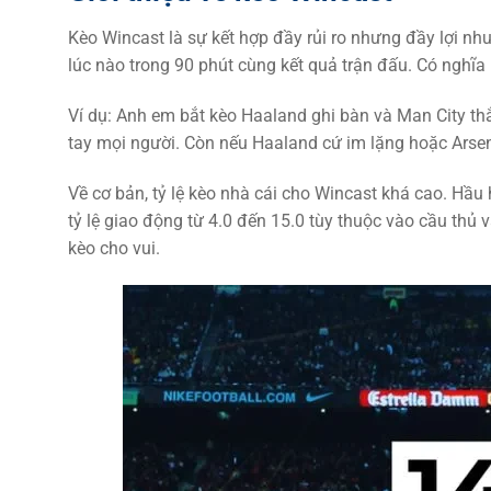
Kèo Wincast là sự kết hợp đầy rủi ro nhưng đầy lợi nh
lúc nào trong 90 phút cùng kết quả trận đấu. Có nghĩa 
Ví dụ: Anh em bắt kèo Haaland ghi bàn và Man City thắ
tay mọi người. Còn nếu Haaland cứ im lặng hoặc Arsena
Về cơ bản, tỷ lệ kèo nhà cái cho Wincast khá cao. Hầ
tỷ lệ giao động từ 4.0 đến 15.0 tùy thuộc vào cầu thủ 
kèo cho vui.