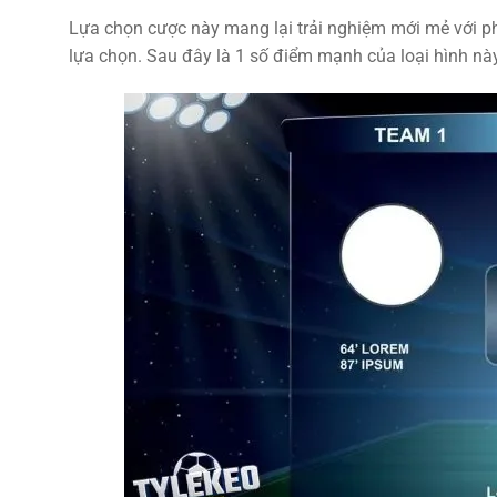
Lựa chọn cược này mang lại trải nghiệm mới mẻ với ph
lựa chọn. Sau đây là 1 số điểm mạnh của loại hình này