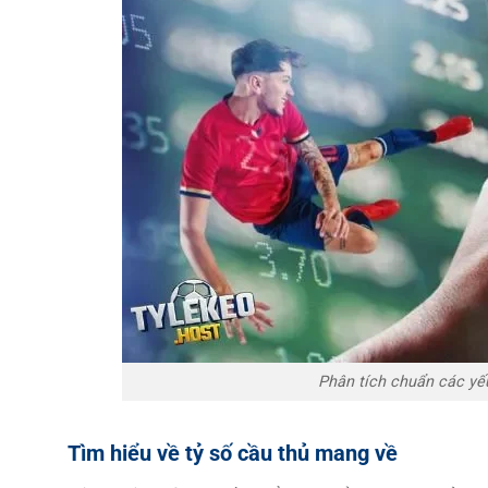
Phân tích chuẩn các yếu
Tìm hiểu về tỷ số cầu thủ mang về