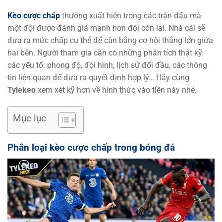
Kèo cược chấp
thường xuất hiện trong các trận đấu mà
một đội được đánh giá mạnh hơn đội còn lại. Nhà cái sẽ
đưa ra mức chấp cụ thể để cân bằng cơ hội thắng lớn giữa
hai bên. Người tham gia cần có những phân tích thật kỹ
các yếu tố: phong độ, đội hình, lịch sử đối đầu, các thông
tin liên quan để đưa ra quyết định hợp lý… Hãy cùng
Tylekeo
xem xét kỹ hơn về hình thức vào tiền này nhé.
Mục lục
Phân loại kèo cược chấp trong bóng đá