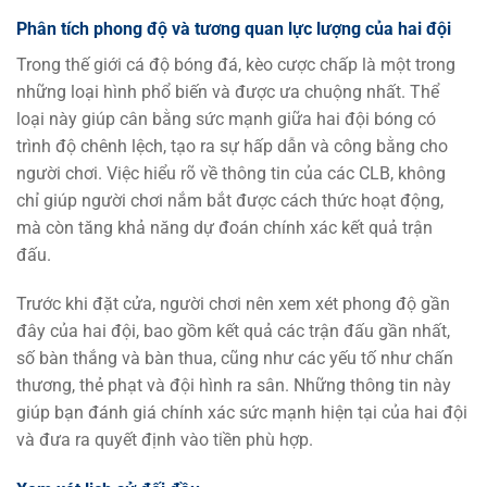
Phân tích phong độ và tương quan lực lượng của hai đội
Trong thế giới cá độ bóng đá, kèo cược chấp là một trong
những loại hình phổ biến và được ưa chuộng nhất. Thể
loại này giúp cân bằng sức mạnh giữa hai đội bóng có
trình độ chênh lệch, tạo ra sự hấp dẫn và công bằng cho
người chơi. Việc hiểu rõ về thông tin của các CLB, không
chỉ giúp người chơi nắm bắt được cách thức hoạt động,
mà còn tăng khả năng dự đoán chính xác kết quả trận
đấu.
Trước khi đặt cửa, người chơi nên xem xét phong độ gần
đây của hai đội, bao gồm kết quả các trận đấu gần nhất,
số bàn thắng và bàn thua, cũng như các yếu tố như chấn
thương, thẻ phạt và đội hình ra sân. Những thông tin này
giúp bạn đánh giá chính xác sức mạnh hiện tại của hai đội
và đưa ra quyết định vào tiền phù hợp.