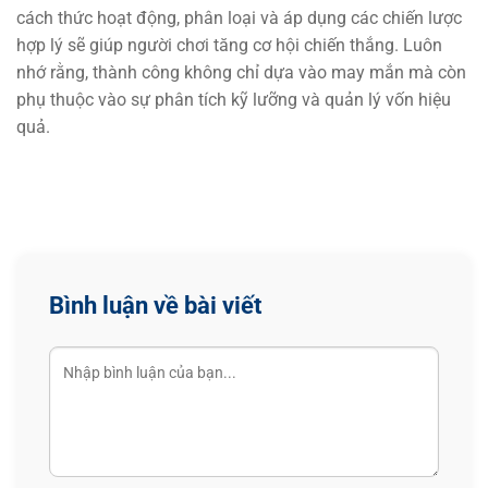
cách thức hoạt động, phân loại và áp dụng các chiến lược
hợp lý sẽ giúp người chơi tăng cơ hội chiến thắng. Luôn
nhớ rằng, thành công không chỉ dựa vào may mắn mà còn
phụ thuộc vào sự phân tích kỹ lưỡng và quản lý vốn hiệu
quả.
Bình luận về bài viết