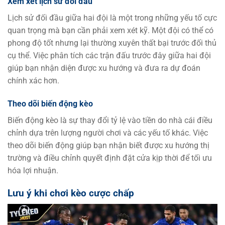
Xem xét lịch sử đối đầu
Lịch sử đối đầu giữa hai đội là một trong những yếu tố cực
quan trọng mà bạn cần phải xem xét kỹ. Một đội có thể có
phong độ tốt nhưng lại thường xuyên thất bại trước đối thủ
cụ thể. Việc phân tích các trận đấu trước đây giữa hai đội
giúp bạn nhận diện được xu hướng và đưa ra dự đoán
chính xác hơn.
Theo dõi biến động kèo
Biến động kèo là sự thay đổi tỷ lệ vào tiền do nhà cái điều
chỉnh dựa trên lượng người chơi và các yếu tố khác. Việc
theo dõi biến động giúp bạn nhận biết được xu hướng thị
trường và điều chỉnh quyết định đặt cửa kịp thời để tối ưu
hóa lợi nhuận.
Lưu ý khi chơi kèo cược chấp