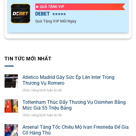
🔥 QUÀ TẶNG VIP
DEBET
⭐⭐⭐⭐⭐
Quà Tặng VIP Mỗi Ngày
TIN TỨC MỚI NHẤT
Atletico Madrid Gây Sức Ép Lên Inter Trong
Thương Vụ Romero
Chức năng bình luận bị tắt
ở
Atletico
Madrid
Tottenham Thúc Đẩy Thương Vụ Osimhen Bằng
Gây
Mức Giá 55 Triệu Bảng
Sức
Chức năng bình luận bị tắt
ở
Ép
Tottenham
Lên
Thúc
Arsenal Tăng Tốc Chiêu Mộ Ivan Fresneda Để Gia
Inter
Đẩy
Trong
Cố Hàng Thủ
Thương