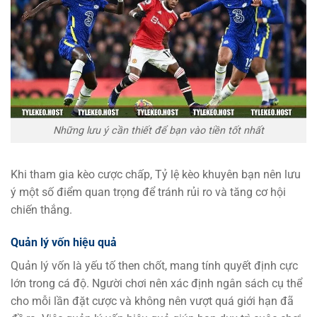
Những lưu ý cần thiết để bạn vào tiền tốt nhất
Khi tham gia kèo cược chấp, Tỷ lệ kèo khuyên bạn nên lưu
ý một số điểm quan trọng để tránh rủi ro và tăng cơ hội
chiến thắng.
Quản lý vốn hiệu quả
Quản lý vốn là yếu tố then chốt, mang tính quyết định cực
lớn trong cá độ. Người chơi nên xác định ngân sách cụ thể
cho mỗi lần đặt cược và không nên vượt quá giới hạn đã