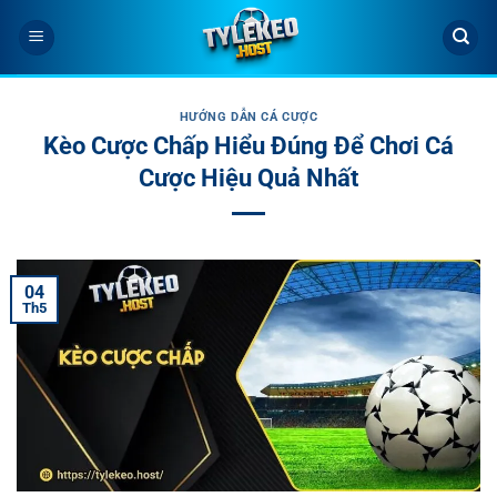
Bỏ
qua
nội
dung
HƯỚNG DẪN CÁ CƯỢC
Kèo Cược Chấp Hiểu Đúng Để Chơi Cá
Cược Hiệu Quả Nhất
04
Th5