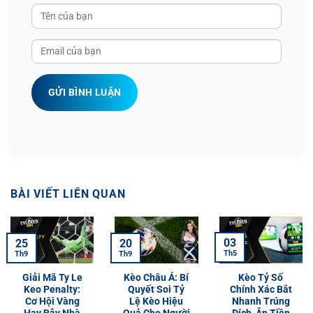
GỬI BÌNH LUẬN
BÀI VIẾT LIÊN QUAN
03
25
20
Th5
Th9
Th9
Giải Mã Ty Le
Kèo Châu Á: Bí
Kèo Tỷ Số
Keo Penalty:
Quyết Soi Tỷ
Chính Xác Bắt
Cơ Hội Vàng
Lệ Kèo Hiệu
Nhanh Trúng