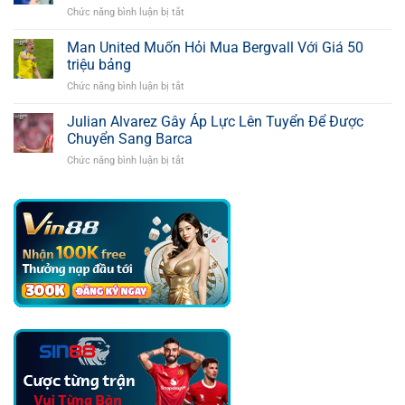
Thương
Chức năng bình luận bị tắt
ở
Vụ
Vụ
Arsenal
Osimhen
Romero
Tăng
Man United Muốn Hỏi Mua Bergvall Với Giá 50
Bằng
Tốc
Mức
triệu bảng
Chiêu
Giá
Chức năng bình luận bị tắt
ở
Mộ
55
Man
Ivan
Triệu
United
Julian Alvarez Gây Áp Lực Lên Tuyển Để Được
Fresneda
Bảng
Muốn
Để
Chuyển Sang Barca
Hỏi
Gia
Chức năng bình luận bị tắt
ở
Mua
Cố
Julian
Bergvall
Hàng
Alvarez
Với
Thủ
Gây
Giá
Áp
50
Lực
triệu
Lên
bảng
Tuyển
Để
Được
Chuyển
Sang
Barca