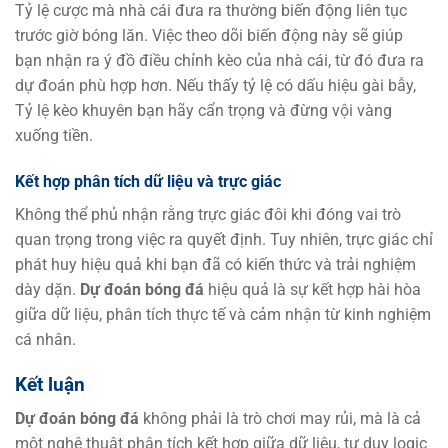
Tỷ lệ cược mà nhà cái đưa ra thường biến động liên tục
trước giờ bóng lăn. Việc theo dõi biến động này sẽ giúp
bạn nhận ra ý đồ điều chỉnh kèo của nhà cái, từ đó đưa ra
dự đoán phù hợp hơn. Nếu thấy tỷ lệ có dấu hiệu gài bẫy,
Tỷ lệ kèo khuyên bạn hãy cẩn trọng và đừng vội vàng
xuống tiền.
Kết hợp phân tích dữ liệu và trực giác
Không thể phủ nhận rằng trực giác đôi khi đóng vai trò
quan trọng trong việc ra quyết định. Tuy nhiên, trực giác chỉ
phát huy hiệu quả khi bạn đã có kiến thức và trải nghiệm
dày dặn.
Dự đoán bóng đá
hiệu quả là sự kết hợp hài hòa
giữa dữ liệu, phân tích thực tế và cảm nhận từ kinh nghiệm
cá nhân.
Kết luận
Dự đoán bóng đá
không phải là trò chơi may rủi, mà là cả
một nghệ thuật phân tích kết hợp giữa dữ liệu, tư duy logic