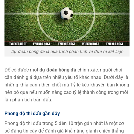
Dự đoán bóng đá là quá trình phân tích và đưa ra kết luận
Để có được một
dự đoán bóng đá
chính xác, người chơi
cần đánh giá dựa trên nhiều yếu tố khác nhau. Dưới đây là
những khía cạnh then chốt mà Tỷ lệ kèo khuyên bạn không
nên bỏ qua nếu muốn nâng cao tỷ lệ thành công trong mỗi
lần phân tích trận đấu.
Phong độ thi đấu gần đây
Phong độ thi đấu trong 5 đến 10 trận gần nhất là một cơ
sở đáng tin cậy để đánh giá khả năng giành chiến thắng