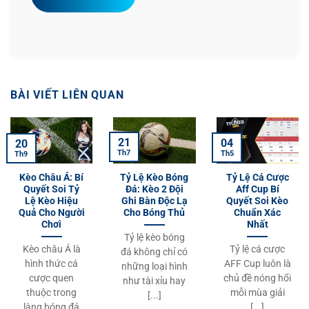
BÀI VIẾT LIÊN QUAN
21
04
20
Th7
Th5
Th9
Kèo Châu Á: Bí
Tỷ Lệ Kèo Bóng
Tỷ Lệ Cá Cược
Quyết Soi Tỷ
Đá: Kèo 2 Đội
Aff Cup Bí
Lệ Kèo Hiệu
Ghi Bàn Độc Lạ
Quyết Soi Kèo
Quả Cho Người
Cho Bóng Thủ
Chuẩn Xác
Chơi
Nhất
Tỷ lệ kèo bóng
Kèo châu Á là
Tỷ lệ cá cược
đá không chỉ có
hình thức cá
AFF Cup luôn là
những loại hình
cược quen
chủ đề nóng hổi
như tài xỉu hay
thuộc trong
mỗi mùa giải
[...]
làng bóng đá
[...]