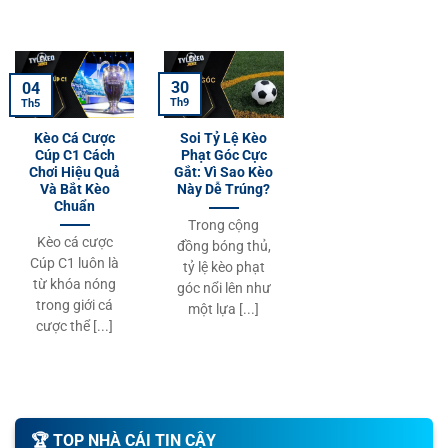
30
04
Th9
Th5
Kèo Cá Cược
Soi Tỷ Lệ Kèo
Cúp C1 Cách
Phạt Góc Cực
Chơi Hiệu Quả
Gắt: Vì Sao Kèo
Và Bắt Kèo
Này Dễ Trúng?
Chuẩn
Trong cộng
Kèo cá cược
đồng bóng thủ,
Cúp C1 luôn là
tỷ lệ kèo phạt
từ khóa nóng
góc nổi lên như
trong giới cá
một lựa [...]
cược thể [...]
🏆️ TOP NHÀ CÁI TIN CẬY