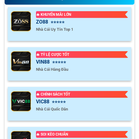
🔥 KHUYẾN MÃI LỚN
ZO88
⭐⭐⭐⭐⭐
Nhà Cái Uy Tín Top 1
🔥 TỶ LỆ CƯỢC TỐT
VIN88
⭐⭐⭐⭐⭐
Nhà Cái Hàng Đầu
🔥 CHÍNH SÁCH TỐT
VIC88
⭐⭐⭐⭐⭐
Nhà Cái Quốc Dân
🔥 SOI KÈO CHUẨN