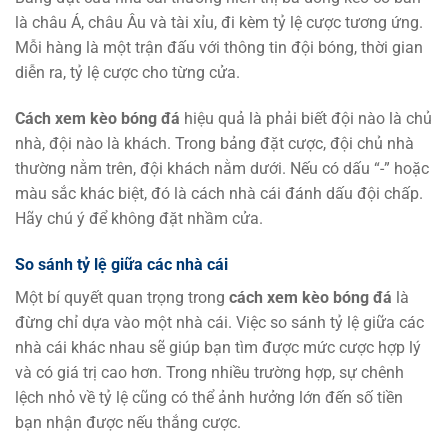
là châu Á, châu Âu và tài xỉu, đi kèm tỷ lệ cược tương ứng.
Mỗi hàng là một trận đấu với thông tin đội bóng, thời gian
diễn ra, tỷ lệ cược cho từng cửa.
Cách xem kèo bóng đá
hiệu quả là phải biết đội nào là chủ
nhà, đội nào là khách. Trong bảng đặt cược, đội chủ nhà
thường nằm trên, đội khách nằm dưới. Nếu có dấu “-” hoặc
màu sắc khác biệt, đó là cách nhà cái đánh dấu đội chấp.
Hãy chú ý để không đặt nhầm cửa.
So sánh tỷ lệ giữa các nhà cái
Một bí quyết quan trọng trong
cách xem kèo bóng đá
là
đừng chỉ dựa vào một nhà cái. Việc so sánh tỷ lệ giữa các
nhà cái khác nhau sẽ giúp bạn tìm được mức cược hợp lý
và có giá trị cao hơn. Trong nhiều trường hợp, sự chênh
lệch nhỏ về tỷ lệ cũng có thể ảnh hưởng lớn đến số tiền
bạn nhận được nếu thắng cược.