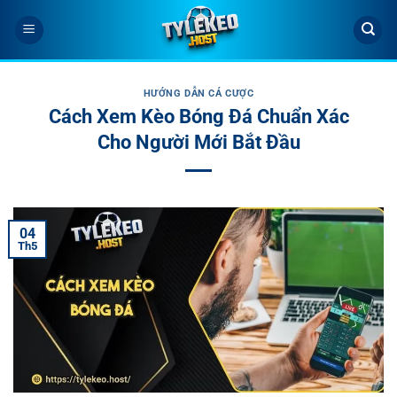
Bỏ
qua
nội
dung
HƯỚNG DẪN CÁ CƯỢC
Cách Xem Kèo Bóng Đá Chuẩn Xác
Cho Người Mới Bắt Đầu
04
Th5