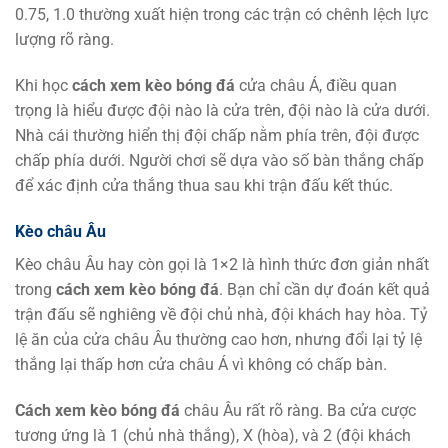
0.75, 1.0 thường xuất hiện trong các trận có chênh lệch lực
lượng rõ ràng.
Khi học
c
ách xem kèo bóng đá
cửa châu Á, điều quan
trọng là hiểu được đội nào là cửa trên, đội nào là cửa dưới.
Nhà cái thường hiển thị đội chấp nằm phía trên, đội được
chấp phía dưới. Người chơi sẽ dựa vào số bàn thắng chấp
để xác định cửa thắng thua sau khi trận đấu kết thúc.
Kèo châu Âu
Kèo châu Âu hay còn gọi là 1×2 là hình thức đơn giản nhất
trong
cách xem kèo bóng đá
. Bạn chỉ cần dự đoán kết quả
trận đấu sẽ nghiêng về đội chủ nhà, đội khách hay hòa. Tỷ
lệ ăn của cửa châu Âu thường cao hơn, nhưng đổi lại tỷ lệ
thắng lại thấp hơn cửa châu Á vì không có chấp bàn.
Cách xem kèo bóng đá
châu Âu rất rõ ràng. Ba cửa cược
tương ứng là 1 (chủ nhà thắng), X (hòa), và 2 (đội khách