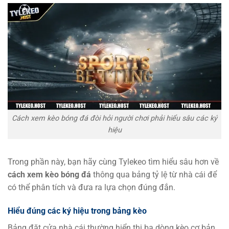
Cách xem kèo bóng đá đòi hỏi người chơi phải hiểu sâu các ký
hiệu
Trong phần này, bạn hãy cùng Tylekeo tìm hiểu sâu hơn về
cách xem kèo bóng đá
thông qua bảng tỷ lệ từ nhà cái để
có thể phân tích và đưa ra lựa chọn đúng đắn.
Hiểu đúng các ký hiệu trong bảng kèo
Bảng đặt cửa nhà cái thường hiển thị ba dòng kèo cơ bản