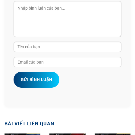
GỬI BÌNH LUẬN
BÀI VIẾT LIÊN QUAN