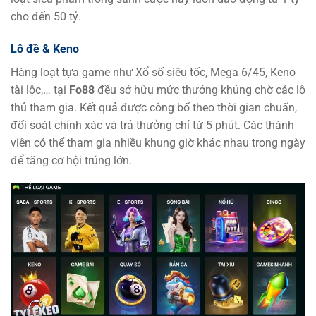
cho đến 50 tỷ.
Lô đề & Keno
Hàng loạt tựa game như Xổ số siêu tốc, Mega 6/45, Keno
tài lộc,… tại
Fo88
đều sở hữu mức thưởng khủng chờ các lô
thủ tham gia. Kết quả được công bố theo thời gian chuẩn,
đối soát chính xác và trả thưởng chỉ từ 5 phút. Các thành
viên có thể tham gia nhiều khung giờ khác nhau trong ngày
để tăng cơ hội trúng lớn.