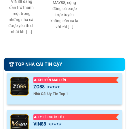
VIN88 đang
MAY88, cộng
dần trở thành
đồng cá cược
một trong
trực tuyến
những nhà cái
không còn xa lạ
được yêu thích
với cái [...]
nhất khi [...]
🏆️ TOP NHÀ CÁI TIN CẬY
🔥 KHUYẾN MÃI LỚN
ZO88
⭐⭐⭐⭐⭐
Nhà Cái Uy Tín Top 1
🔥 TỶ LỆ CƯỢC TỐT
VIN88
⭐⭐⭐⭐⭐