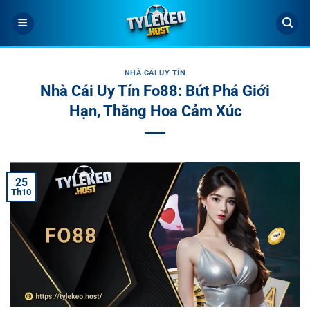
Bỏ
qua
nội
dung
NHÀ CÁI UY TÍN
Nhà Cái Uy Tín Fo88: Bứt Phá Giới
Hạn, Thăng Hoa Cảm Xúc
25
Th10