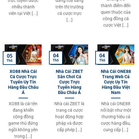
trực tuyến được
đang tỏa sáng
thành điểm đến
nhiều thành
trên thị trường
quen thuộc của
viên tại Việt [...]
cá cược trực
cộng đồng cá
[...]
cược Việt [...]
04
04
05
Th5
Th5
Th5
XO88 Nhà Cái
Nhà Cái ZBET
Nhà Cái ONE88
Cá Cược Trực
Sân Chơi Cá
Trang Web Cá
Tuyến Uy Tín
Cược Trực
Cược Uy Tín
Hàng Đầu Châu
Tuyến Hàng
Hàng Đầu Việt
Á
Đầu Châu Á
Nam
XO88 là cái tên
Nhà cái ZBET là
Nhà cái ONE88
đang khiến
trang cá cược
nổi bật như một
cộng đồng
hoạt động hợp
thương hiệu cá
game thủ đứng
pháp và được
cược hàng đầu,
ngồi không yên
cấp phép [...]
cung cấp [...]
trong [...]