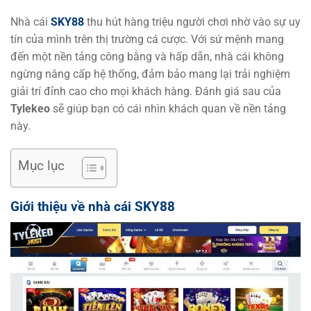
Nhà cái
SKY88
thu hút hàng triệu người chơi nhờ vào sự uy
tín của mình trên thị trường cá cược. Với sứ mệnh mang
đến một nền tảng công bằng và hấp dẫn, nhà cái không
ngừng nâng cấp hệ thống, đảm bảo mang lại trải nghiệm
giải trí đỉnh cao cho mọi khách hàng. Đánh giá sau của
Tylekeo
sẽ giúp bạn có cái nhìn khách quan về nền tảng
này.
Mục lục
Giới thiệu về nhà cái SKY88