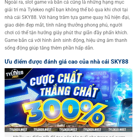
Ngoài ra, slot game và bắn cá cũng là những hạng mục
giải trí mà Tylekeo nghĩ bạn không thể bỏ qua khi chơi tại
nhà cái SKY88. Với hàng trăm tựa game quay hũ hiện đại,
giao diện đẹp mắt, tính năng thưởng phong phú, người
chơi có thể tận hưởng giây phút thư giãn đầy phấn khích.
Game bắn cá với hình ảnh sinh động, hiệu ứng âm thanh
sống động giúp tăng thêm phần hấp dẫn.
Ưu điểm được đánh giá cao của nhà cái SKY88