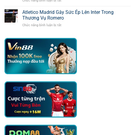
Chức năng bình luận bị tắt
ở
Lan
Bảng
Real
Vs
AFF
Madrid
Atletico Madrid Gây Sức Ép Lên Inter Trong
Myanmar
Cup
Lựa
–
Thương Vụ Romero
20h00
Chọn
Vòng
08/08/2026
Chức năng bình luận bị tắt
ở
Rút
Bảng
Atletico
Lui
AFF
Madrid
Khỏi
Cup
Gây
Thương
20h00
Sức
Vụ
08/08/2026
Ép
Chiêu
Lên
Mộ
Inter
Rodri
Trong
Thương
Vụ
Romero