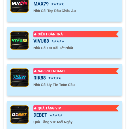
MAX79
⭐⭐⭐⭐⭐
Nhà Cái Top Đầu Châu Âu
🔥 SIÊU HOÀN TRẢ
VIVU88
⭐⭐⭐⭐⭐
Nhà Cái Ưu Đãi Tốt Nhất
🔥 NẠP RÚT NHANH
RIK88
⭐⭐⭐⭐⭐
Nhà Cái Uy Tín Toàn Cầu
🔥 QUÀ TẶNG VIP
DEBET
⭐⭐⭐⭐⭐
Quà Tặng VIP Mỗi Ngày