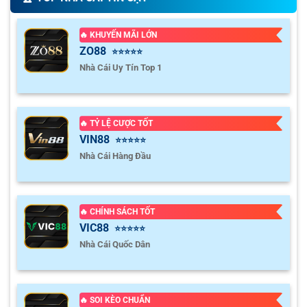
🔥 KHUYẾN MÃI LỚN
ZO88
⭐⭐⭐⭐⭐
Nhà Cái Uy Tín Top 1
🔥 TỶ LỆ CƯỢC TỐT
VIN88
⭐⭐⭐⭐⭐
Nhà Cái Hàng Đầu
🔥 CHÍNH SÁCH TỐT
VIC88
⭐⭐⭐⭐⭐
Nhà Cái Quốc Dân
🔥 SOI KÈO CHUẨN