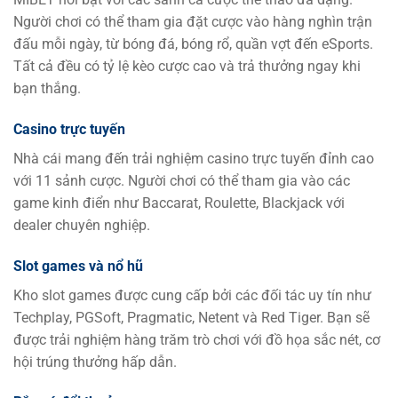
Người chơi có thể tham gia đặt cược vào hàng nghìn trận
đấu mỗi ngày, từ bóng đá, bóng rổ, quần vợt đến eSports.
Tất cả đều có tỷ lệ kèo cược cao và trả thưởng ngay khi
bạn thắng.
Casino trực tuyến
Nhà cái mang đến trải nghiệm casino trực tuyến đỉnh cao
với 11 sảnh cược. Người chơi có thể tham gia vào các
game kinh điển như Baccarat, Roulette, Blackjack với
dealer chuyên nghiệp.
Slot games và nổ hũ
Kho slot games được cung cấp bởi các đối tác uy tín như
Techplay, PGSoft, Pragmatic, Netent và Red Tiger. Bạn sẽ
được trải nghiệm hàng trăm trò chơi với đồ họa sắc nét, cơ
hội trúng thưởng hấp dẫn.