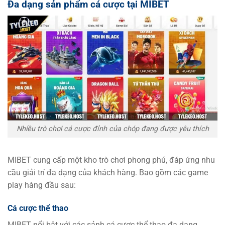
Đa dạng sản phẩm cá cược tại MIBET
Nhiều trò chơi cá cược đỉnh của chóp đang được yêu thích
MIBET cung cấp một kho trò chơi phong phú, đáp ứng nhu
cầu giải trí đa dạng của khách hàng. Bao gồm các game
play hàng đầu sau:
Cá cược thể thao
MIBET nổi bật với các sảnh cá cược thể thao đa dạng.