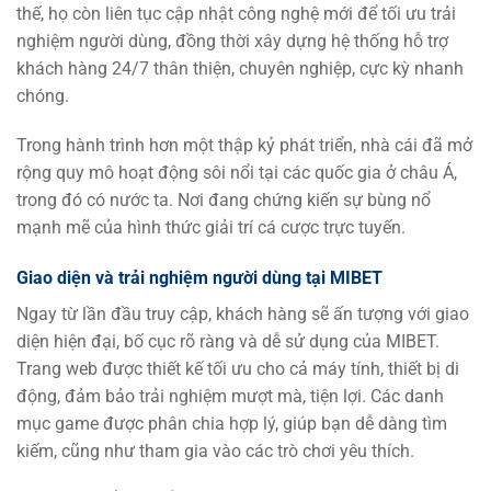
thế, họ còn liên tục cập nhật công nghệ mới để tối ưu trải
nghiệm người dùng, đồng thời xây dựng hệ thống hỗ trợ
khách hàng 24/7 thân thiện, chuyên nghiệp, cực kỳ nhanh
chóng.
Trong hành trình hơn một thập kỷ phát triển, nhà cái đã mở
rộng quy mô hoạt động sôi nổi tại các quốc gia ở châu Á,
trong đó có nước ta. Nơi đang chứng kiến sự bùng nổ
mạnh mẽ của hình thức giải trí cá cược trực tuyến.
Giao diện và trải nghiệm người dùng tại MIBET
Ngay từ lần đầu truy cập, khách hàng sẽ ấn tượng với giao
diện hiện đại, bố cục rõ ràng và dễ sử dụng của MIBET.
Trang web được thiết kế tối ưu cho cả máy tính, thiết bị di
động, đảm bảo trải nghiệm mượt mà, tiện lợi. Các danh
mục game được phân chia hợp lý, giúp bạn dễ dàng tìm
kiếm, cũng như tham gia vào các trò chơi yêu thích.