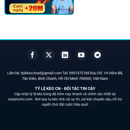
Liên hệ:
tylekeo.host@gmail.com
Tel:
0951372185
Địa Chỉ: 1H Hẻm B8,
Tân Kiên, Bình Chánh, Hồ Chí Minh
700000
, Việt Nam
TỶ LỆ KÈO CN - ĐỐI TÁC TIN CẬY
Cập nhật tỷ lệ kèo bóng đá hôm nay nhanh và chính xác nhất tại
ssnphoms.com -
Nơi quy tụ kèo nhà cái uy tín, soi kèo chuyên sâu, hỗ trợ
người chơi đặt cược hiệu quả!