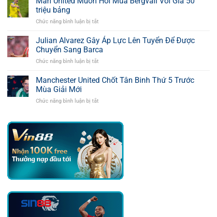
Man United Muốn Hỏi Mua Bergvall Với Giá 50
Tốc
Mức
triệu bảng
Chiêu
Giá
Chức năng bình luận bị tắt
ở
Mộ
55
Man
Ivan
Triệu
United
Julian Alvarez Gây Áp Lực Lên Tuyển Để Được
Fresneda
Bảng
Muốn
Để
Chuyển Sang Barca
Hỏi
Gia
Chức năng bình luận bị tắt
ở
Mua
Cố
Julian
Bergvall
Hàng
Alvarez
Manchester United Chốt Tân Binh Thứ 5 Trước
Với
Thủ
Gây
Giá
Mùa Giải Mới
Áp
50
Chức năng bình luận bị tắt
ở
Lực
triệu
Manchester
Lên
bảng
United
Tuyển
Chốt
Để
Tân
Được
Binh
Chuyển
Thứ
Sang
5
Barca
Trước
Mùa
Giải
Mới