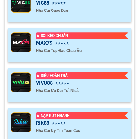
VIC88
⭐⭐⭐⭐⭐
Nhà Cái Quốc Dân
🔥 SOI KÈO CHUẨN
MAX79
⭐⭐⭐⭐⭐
Nhà Cái Top Đầu Châu Âu
🔥 SIÊU HOÀN TRẢ
VIVU88
⭐⭐⭐⭐⭐
Nhà Cái Ưu Đãi Tốt Nhất
🔥 NẠP RÚT NHANH
RIK88
⭐⭐⭐⭐⭐
Nhà Cái Uy Tín Toàn Cầu