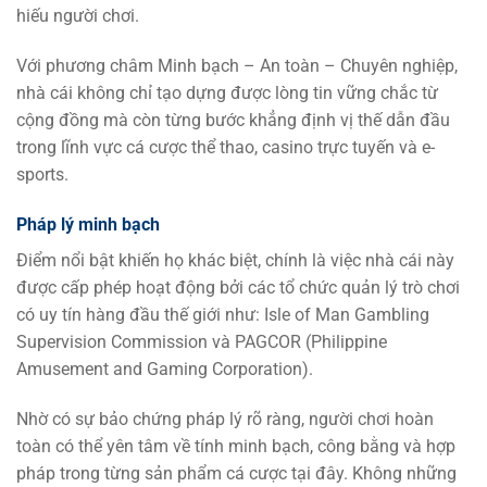
hiếu người chơi.
Với phương châm Minh bạch – An toàn – Chuyên nghiệp,
nhà cái không chỉ tạo dựng được lòng tin vững chắc từ
cộng đồng mà còn từng bước khẳng định vị thế dẫn đầu
trong lĩnh vực cá cược thể thao, casino trực tuyến và e-
sports.
Pháp lý minh bạch
Điểm nổi bật khiến họ khác biệt, chính là việc nhà cái này
được cấp phép hoạt động bởi các tổ chức quản lý trò chơi
có uy tín hàng đầu thế giới như: Isle of Man Gambling
Supervision Commission và PAGCOR (Philippine
Amusement and Gaming Corporation).
Nhờ có sự bảo chứng pháp lý rõ ràng, người chơi hoàn
toàn có thể yên tâm về tính minh bạch, công bằng và hợp
pháp trong từng sản phẩm cá cược tại đây. Không những