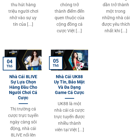
thu hút hàng
chóng trở
dần trở thành
triệu người chơi
thành điểm đến
một trong
nhờ vào sự uy
quen thuộc của
những nhà cái
tín của [...]
cộng đồng cá
được yêu thích
cược Việt [...]
nhất khi [...]
05
04
Th5
Th5
Nhà Cái 8LIVE
Nhà Cái UK88
Sự Lựa Chọn
Uy Tín, Bảo Mật
Hàng Đầu Cho
Và Đa Dạng
Người Chơi Cá
Game Cá Cược
Cược
UK88 là một
Thị trường cá
nhà cái cá cược
cược trực tuyến
trực tuyến được
ngày càng sôi
nhiều thành
động, nhà cái
viên tại Việt [...]
8LIVE nổi lên