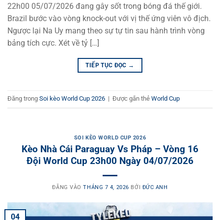
22h00 05/07/2026 đang gây sốt trong bóng đá thế giới.
Brazil bước vào vòng knock-out với vị thế ứng viên vô địch.
Ngược lại Na Uy mang theo sự tự tin sau hành trình vòng
bảng tích cực. Xét về tỷ […]
TIẾP TỤC ĐỌC
→
Đăng trong
Soi kèo World Cup 2026
|
Được gắn thẻ
World Cup
SOI KÈO WORLD CUP 2026
Kèo Nhà Cái Paraguay Vs Pháp – Vòng 16
Đội World Cup 23h00 Ngày 04/07/2026
ĐĂNG VÀO
THÁNG 7 4, 2026
BỞI
ĐỨC ANH
04