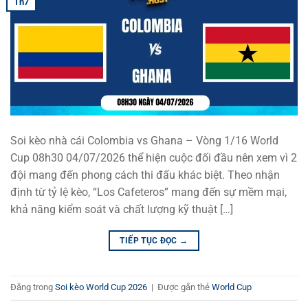
Th7
Soi kèo nhà cái Colombia vs Ghana – Vòng 1/16 World
Cup 08h30 04/07/2026 thể hiện cuộc đối đầu nên xem vì 2
đội mang đến phong cách thi đấu khác biệt. Theo nhận
định từ tỷ lệ kèo, “Los Cafeteros” mang đến sự mềm mại,
khả năng kiểm soát và chất lượng kỹ thuật […]
TIẾP TỤC ĐỌC
→
Đăng trong
Soi kèo World Cup 2026
|
Được gắn thẻ
World Cup