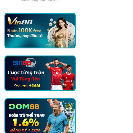
Chức năng bình luận bị tắt
ở
Lực
triệu
Manchester
Lên
bảng
United
Tuyển
Chốt
Để
Tân
Được
Binh
Chuyển
Thứ
Sang
5
Barca
Trước
Mùa
Giải
Mới