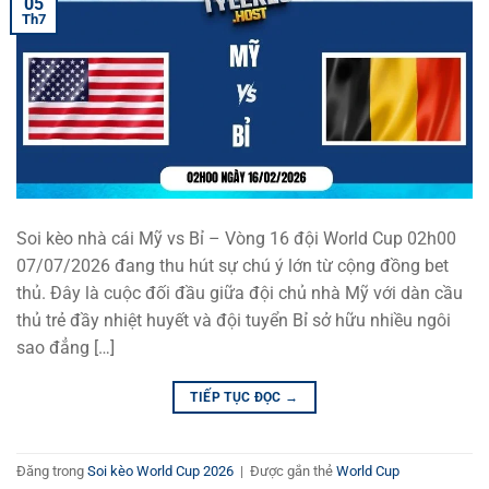
05
Th7
Soi kèo nhà cái Mỹ vs Bỉ – Vòng 16 đội World Cup 02h00
07/07/2026 đang thu hút sự chú ý lớn từ cộng đồng bet
thủ. Đây là cuộc đối đầu giữa đội chủ nhà Mỹ với dàn cầu
thủ trẻ đầy nhiệt huyết và đội tuyển Bỉ sở hữu nhiều ngôi
sao đẳng […]
TIẾP TỤC ĐỌC
→
Đăng trong
Soi kèo World Cup 2026
|
Được gắn thẻ
World Cup