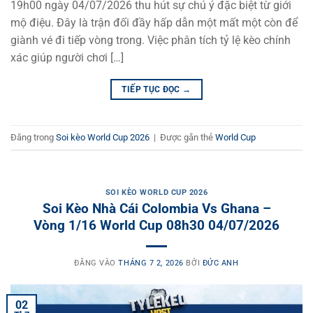
19h00 ngày 04/07/2026 thu hút sự chú ý đặc biệt từ giới
mộ điệu. Đây là trận đối đầy hấp dẫn một mất một còn để
giành vé đi tiếp vòng trong. Việc phân tích tỷ lệ kèo chính
xác giúp người chơi […]
TIẾP TỤC ĐỌC
→
Đăng trong
Soi kèo World Cup 2026
|
Được gắn thẻ
World Cup
SOI KÈO WORLD CUP 2026
Soi Kèo Nhà Cái Colombia Vs Ghana –
Vòng 1/16 World Cup 08h30 04/07/2026
ĐĂNG VÀO
THÁNG 7 2, 2026
BỞI
ĐỨC ANH
02