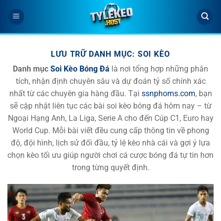
Bỏ
qua
nội
dung
LƯU TRỮ DANH MỤC:
SOI KÈO
Danh mục
Soi Kèo Bóng Đá
là nơi tổng hợp những phân
tích, nhận định chuyên sâu và dự đoán tỷ số chính xác
nhất từ các chuyên gia hàng đầu. Tại
ssnphoms.com
, bạn
sẽ cập nhật liên tục các bài soi kèo bóng đá hôm nay – từ
Ngoại Hạng Anh, La Liga, Serie A cho đến Cúp C1, Euro hay
World Cup. Mỗi bài viết đều cung cấp thông tin về phong
độ, đội hình, lịch sử đối đầu, tỷ lệ kèo nhà cái và gợi ý lựa
chọn kèo tối ưu giúp người chơi cá cược bóng đá tự tin hơn
trong từng quyết định.