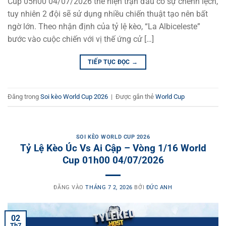
Cup 05h00 04/07/2026 thể hiện trận đấu có sự chênh lệch,
tuy nhiên 2 đội sẽ sử dụng nhiều chiến thuật tạo nên bất
ngờ lớn. Theo nhận định của tỷ lệ kèo, “La Albiceleste”
bước vào cuộc chiến với vị thế ứng cử […]
TIẾP TỤC ĐỌC
→
Đăng trong
Soi kèo World Cup 2026
|
Được gắn thẻ
World Cup
SOI KÈO WORLD CUP 2026
Tỷ Lệ Kèo Úc Vs Ai Cập – Vòng 1/16 World
Cup 01h00 04/07/2026
ĐĂNG VÀO
THÁNG 7 2, 2026
BỞI
ĐỨC ANH
02
Th7