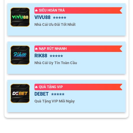
🔥 SIÊU HOÀN TRẢ
VIVU88
⭐⭐⭐⭐⭐
Nhà Cái Ưu Đãi Tốt Nhất
🔥 NẠP RÚT NHANH
RIK88
⭐⭐⭐⭐⭐
Nhà Cái Uy Tín Toàn Cầu
🔥 QUÀ TẶNG VIP
DEBET
⭐⭐⭐⭐⭐
Quà Tặng VIP Mỗi Ngày