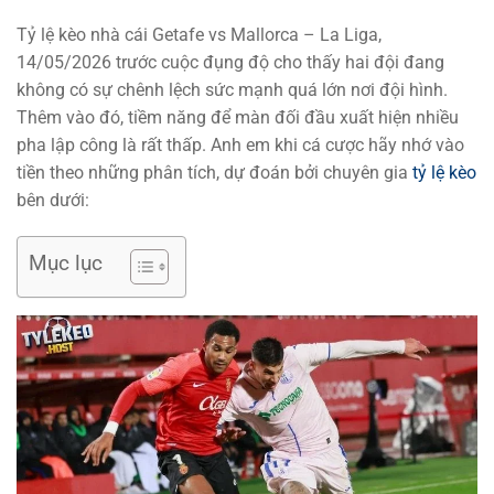
Tỷ lệ kèo nhà cái Getafe vs Mallorca – La Liga,
14/05/2026 trước cuộc đụng độ cho thấy hai đội đang
không có sự chênh lệch sức mạnh quá lớn nơi đội hình.
Thêm vào đó, tiềm năng để màn đối đầu xuất hiện nhiều
pha lập công là rất thấp. Anh em khi cá cược hãy nhớ vào
tiền theo những phân tích, dự đoán bởi chuyên gia
tỷ lệ kèo
bên dưới:
Mục lục