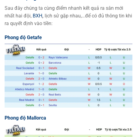
Sau đây chúng ta cùng điểm nhanh kết quả ra sân mới
nhất hai đội,
BXH
,
lịch sử gặp nhau,…để có đủ thông tin khi
ra quyết định vào tiền:
Phong độ Getafe
Phong độ Mallorca