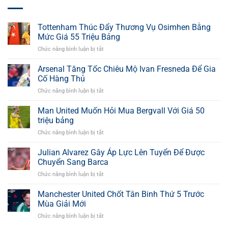
Tottenham Thúc Đẩy Thương Vụ Osimhen Bằng
Mức Giá 55 Triệu Bảng
Chức năng bình luận bị tắt
ở
Tottenham
Thúc
Arsenal Tăng Tốc Chiêu Mộ Ivan Fresneda Để Gia
Đẩy
Cố Hàng Thủ
Thương
Chức năng bình luận bị tắt
ở
Vụ
Arsenal
Osimhen
Tăng
Man United Muốn Hỏi Mua Bergvall Với Giá 50
Bằng
Tốc
Mức
triệu bảng
Chiêu
Giá
Chức năng bình luận bị tắt
ở
Mộ
55
Man
Ivan
Triệu
United
Julian Alvarez Gây Áp Lực Lên Tuyển Để Được
Fresneda
Bảng
Muốn
Để
Chuyển Sang Barca
Hỏi
Gia
Chức năng bình luận bị tắt
ở
Mua
Cố
Julian
Bergvall
Hàng
Alvarez
Manchester United Chốt Tân Binh Thứ 5 Trước
Với
Thủ
Gây
Giá
Mùa Giải Mới
Áp
50
Chức năng bình luận bị tắt
ở
Lực
triệu
Manchester
Lên
bảng