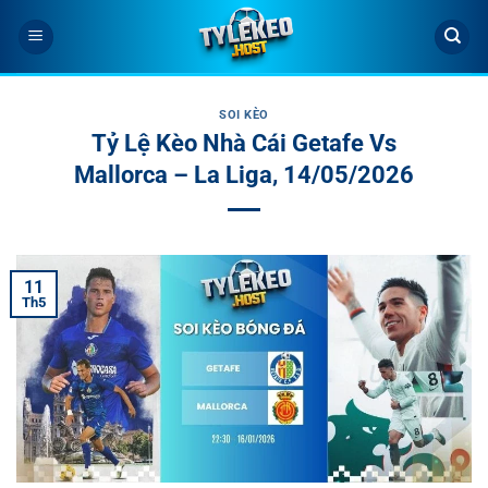
Bỏ
qua
nội
dung
SOI KÈO
Tỷ Lệ Kèo Nhà Cái Getafe Vs
Mallorca – La Liga, 14/05/2026
11
Th5