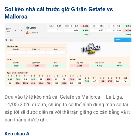
Soi kèo nhà cái trước giờ G trận Getafe vs
Mallorca
Dựa vào tỷ lệ kèo nhà cái Getafe vs Mallorca – La Liga,
14/05/2026 đưa ra, chúng ta có thể hình dung màn so tài
sắp tới sẽ được diễn ra với thế trận giằng co cân bằng và ít
bàn thắng được ghi:
Kèo châu Á