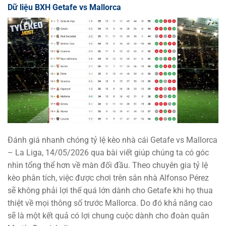
Dữ liệu BXH Getafe vs Mallorca
Đánh giá nhanh chóng tỷ lệ kèo nhà cái Getafe vs Mallorca
– La Liga, 14/05/2026 qua bài viết giúp chúng ta có góc
nhìn tổng thể hơn về màn đối đầu. Theo chuyên gia tỷ lệ
kèo phân tích, việc được chơi trên sân nhà Alfonso Pérez
sẽ không phải lợi thế quá lớn dành cho Getafe khi họ thua
thiệt về mọi thông số trước Mallorca. Do đó khả năng cao
sẽ là một kết quả có lợi chung cuộc dành cho đoàn quân