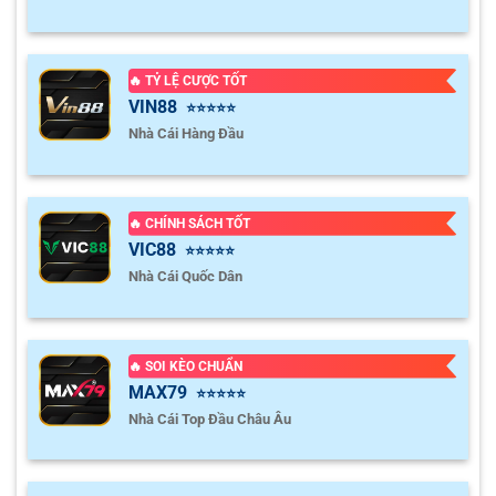
🔥 TỶ LỆ CƯỢC TỐT
VIN88
⭐⭐⭐⭐⭐
Nhà Cái Hàng Đầu
🔥 CHÍNH SÁCH TỐT
VIC88
⭐⭐⭐⭐⭐
Nhà Cái Quốc Dân
🔥 SOI KÈO CHUẨN
MAX79
⭐⭐⭐⭐⭐
Nhà Cái Top Đầu Châu Âu