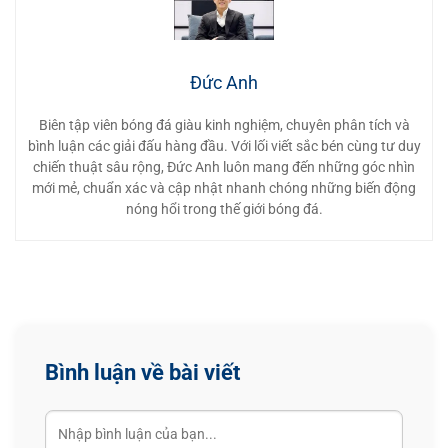
Đức Anh
Biên tập viên bóng đá giàu kinh nghiệm, chuyên phân tích và
bình luận các giải đấu hàng đầu. Với lối viết sắc bén cùng tư duy
chiến thuật sâu rộng, Đức Anh luôn mang đến những góc nhìn
mới mẻ, chuẩn xác và cập nhật nhanh chóng những biến động
nóng hổi trong thế giới bóng đá.
Bình luận về bài viết