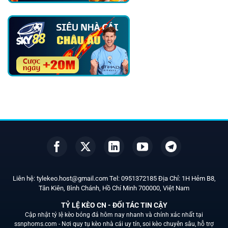
Liên hệ:
tylekeo.host@gmail.com
Tel:
0951372185
Địa Chỉ: 1H Hẻm B8,
Tân Kiên, Bình Chánh, Hồ Chí Minh
700000
, Việt Nam
TỶ LỆ KÈO CN - ĐỐI TÁC TIN CẬY
Cập nhật tỷ lệ kèo bóng đá hôm nay nhanh và chính xác nhất tại
ssnphoms.com -
Nơi quy tụ kèo nhà cái uy tín, soi kèo chuyên sâu, hỗ trợ