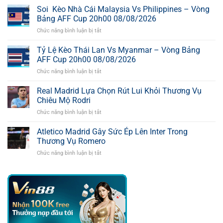
Thủ
Soi Kèo Nhà Cái Malaysia Vs Philippines – Vòng
Muốn
Bảng AFF Cup 20h00 08/08/2026
Chiêu
Chức năng bình luận bị tắt
ở
Mộ
Soi
Ngôi
Kèo
Tỷ Lệ Kèo Thái Lan Vs Myanmar – Vòng Bảng
Sao
Nhà
Của
AFF Cup 20h00 08/08/2026
Cái
Kình
Chức năng bình luận bị tắt
ở
Malaysia
Địch
Tỷ
Vs
Tottenham
Lệ
Real Madrid Lựa Chọn Rút Lui Khỏi Thương Vụ
Philippines
Kèo
–
Chiêu Mộ Rodri
Thái
Vòng
Chức năng bình luận bị tắt
ở
Lan
Bảng
Real
Vs
AFF
Madrid
Atletico Madrid Gây Sức Ép Lên Inter Trong
Myanmar
Cup
Lựa
–
Thương Vụ Romero
20h00
Chọn
Vòng
08/08/2026
Chức năng bình luận bị tắt
ở
Rút
Bảng
Atletico
Lui
AFF
Madrid
Khỏi
Cup
Gây
Thương
20h00
Sức
Vụ
08/08/2026
Ép
Chiêu
Lên
Mộ
Inter
Rodri
Trong