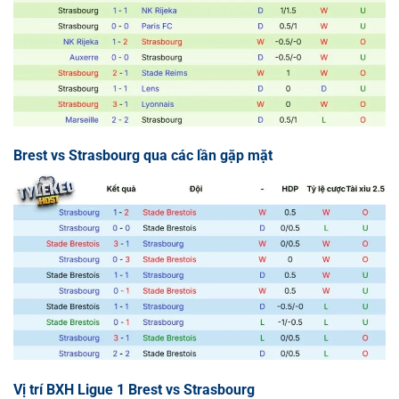
Brest vs Strasbourg qua các lần gặp mặt
Vị trí BXH Ligue 1 Brest vs Strasbourg