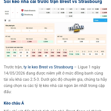
Soi kèo nhà cái trước trận Brest vs Strasbourg
Trước trận,
ty le keo Brest vs Strasbourg
– Ligue 1 ngày
14/05/2026 đang được niêm yết ở mức đồng banh cùng
tài xỉu khá cao 2.5-3. Dưới góc độ chuyên gia, chúng ta hãy
cùng chọn ra các tỷ lệ kèo nhà cái ngon ăn nhất trong cặp
đấu:
Kèo châu Á