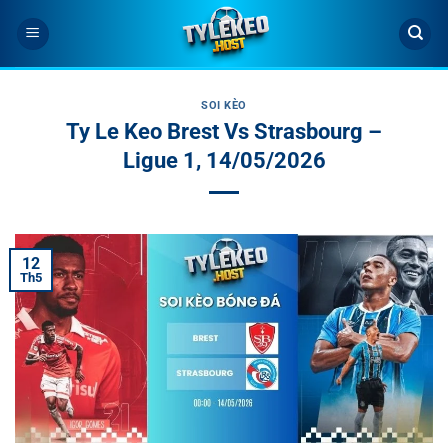
Bỏ
qua
nội
dung
SOI KÈO
Ty Le Keo Brest Vs Strasbourg –
Ligue 1, 14/05/2026
12
Th5