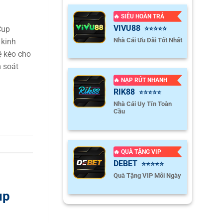
🔥 SIÊU HOÀN TRẢ
VIVU88
Cup
⭐⭐⭐⭐⭐
Nhà Cái Ưu Đãi Tốt Nhất
 kinh
ệ kèo cho
m soát
🔥 NẠP RÚT NHANH
RIK88
⭐⭐⭐⭐⭐
Nhà Cái Uy Tín Toàn
Cầu
🔥 QUÀ TẶNG VIP
DEBET
⭐⭐⭐⭐⭐
Quà Tặng VIP Mỗi Ngày
up