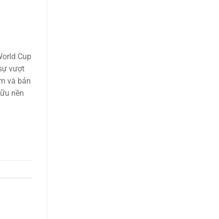
World Cup
sự vượt
ệm và bản
hữu nền