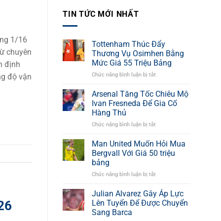
TIN TỨC MỚI NHẤT
òng 1/16
Tottenham Thúc Đẩy
từ chuyên
Thương Vụ Osimhen Bằng
Mức Giá 55 Triệu Bảng
n định
Chức năng bình luận bị tắt
ở
ờng độ vận
Tottenham
Thúc
Arsenal Tăng Tốc Chiêu Mộ
Đẩy
Ivan Fresneda Để Gia Cố
Thương
Hàng Thủ
Vụ
Chức năng bình luận bị tắt
ở
Osimhen
Arsenal
Bằng
Tăng
Mức
Man United Muốn Hỏi Mua
Tốc
Giá
Bergvall Với Giá 50 triệu
Chiêu
55
bảng
Mộ
Triệu
Chức năng bình luận bị tắt
ở
Ivan
Bảng
Man
Fresneda
United
Để
Julian Alvarez Gây Áp Lực
Muốn
Gia
26
Lên Tuyển Để Được Chuyển
Hỏi
Cố
Sang Barca
Mua
Hàng