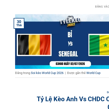
ĐĂNG VÀ
30
Th6
Đăng trong
Soi kèo World Cup 2026
|
Được gắn thẻ
World Cup
S
Tỷ Lệ Kèo Anh Vs CHDC 