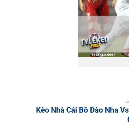
S
Kèo Nhà Cái Bồ Đào Nha Vs