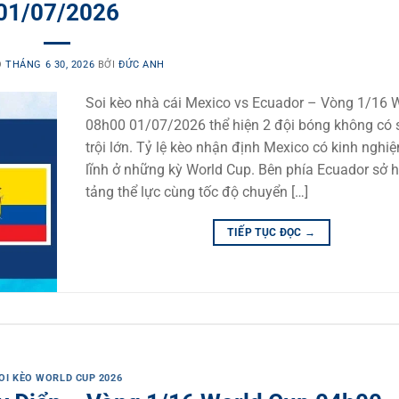
01/07/2026
O
THÁNG 6 30, 2026
BỞI
ĐỨC ANH
Soi kèo nhà cái Mexico vs Ecuador – Vòng 1/16 
08h00 01/07/2026 thể hiện 2 đội bóng không có 
trội lớn. Tỷ lệ kèo nhận định Mexico có kinh nghi
lĩnh ở những kỳ World Cup. Bên phía Ecuador sở 
tảng thể lực cùng tốc độ chuyển […]
TIẾP TỤC ĐỌC
→
OI KÈO WORLD CUP 2026