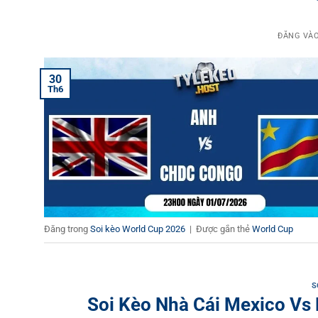
ĐĂNG VÀ
30
Th6
Đăng trong
Soi kèo World Cup 2026
|
Được gắn thẻ
World Cup
S
Soi Kèo Nhà Cái Mexico Vs