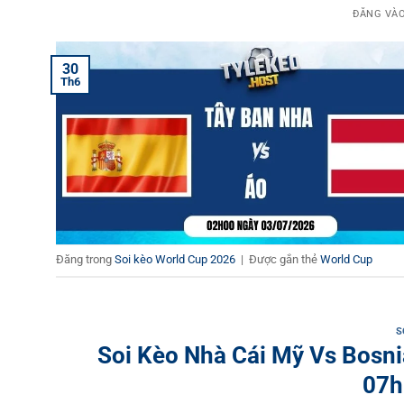
ĐĂNG VÀ
30
Th6
Đăng trong
Soi kèo World Cup 2026
|
Được gắn thẻ
World Cup
S
Soi Kèo Nhà Cái Mỹ Vs Bosn
07h