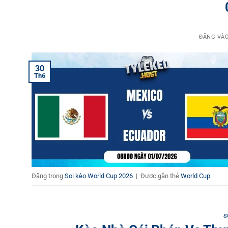
ĐĂNG VÀ
30
Th6
Đăng trong
Soi kèo World Cup 2026
|
Được gắn thẻ
World Cup
S