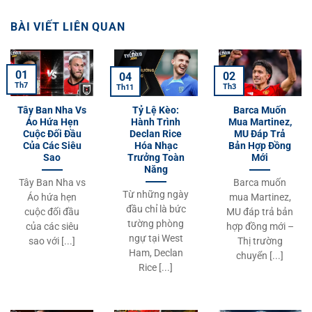
BÀI VIẾT LIÊN QUAN
01
02
04
Th7
Th3
Th11
Tây Ban Nha Vs
Tỷ Lệ Kèo:
Barca Muốn
Áo Hứa Hẹn
Hành Trình
Mua Martinez,
Cuộc Đối Đầu
Declan Rice
MU Đáp Trả
Của Các Siêu
Hóa Nhạc
Bản Hợp Đồng
Sao
Trưởng Toàn
Mới
Năng
Tây Ban Nha vs
Barca muốn
Từ những ngày
Áo hứa hẹn
mua Martinez,
đầu chỉ là bức
cuộc đối đầu
MU đáp trả bản
tường phòng
của các siêu
hợp đồng mới –
ngự tại West
sao với [...]
Thị trường
Ham, Declan
chuyển [...]
Rice [...]