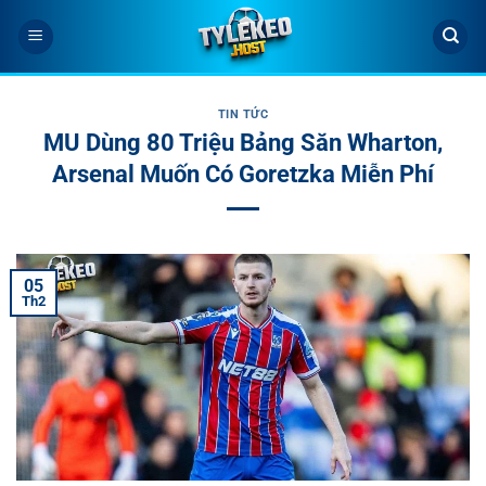
Bỏ
qua
nội
dung
TIN TỨC
MU Dùng 80 Triệu Bảng Săn Wharton,
Arsenal Muốn Có Goretzka Miễn Phí
05
Th2