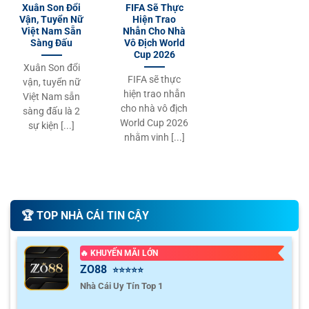
Xuân Son Đổi
FIFA Sẽ Thực
Vận, Tuyển Nữ
Hiện Trao
Việt Nam Sẵn
Nhẫn Cho Nhà
Sàng Đấu
Vô Địch World
Cup 2026
Xuân Son đổi
FIFA sẽ thực
vận, tuyển nữ
hiện trao nhẫn
Việt Nam sẵn
cho nhà vô địch
sàng đấu là 2
World Cup 2026
sự kiện [...]
nhằm vinh [...]
🏆️ TOP NHÀ CÁI TIN CẬY
🔥 KHUYẾN MÃI LỚN
ZO88
⭐⭐⭐⭐⭐
Nhà Cái Uy Tín Top 1