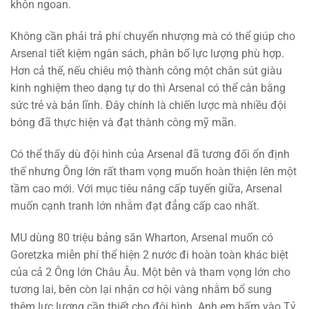
khôn ngoan.
Không cần phải trả phí chuyển nhượng mà có thể giúp cho
Arsenal tiết kiệm ngân sách, phân bố lực lượng phù hợp.
Hơn cả thế, nếu chiêu mộ thành công một chân sút giàu
kinh nghiệm theo dạng tự do thì Arsenal có thể cân bằng
sức trẻ và bản lĩnh. Đây chính là chiến lược mà nhiều đội
bóng đã thực hiện và đạt thành công mỹ mãn.
Có thể thấy dù đội hình của Arsenal đã tương đối ổn định
thế nhưng Ông lớn rất tham vọng muốn hoàn thiện lên một
tầm cao mới. Với mục tiêu nâng cấp tuyến giữa, Arsenal
muốn cạnh tranh lớn nhằm đạt đẳng cấp cao nhất.
MU dùng 80 triệu bảng săn Wharton, Arsenal muốn có
Goretzka miễn phí thể hiện 2 nước đi hoàn toàn khác biệt
của cả 2 Ông lớn Châu Âu. Một bên và tham vọng lớn cho
tương lai, bên còn lại nhận cơ hội vàng nhằm bổ sung
thêm lực lượng cần thiết cho đội hình. Anh em bấm vào Tỷ