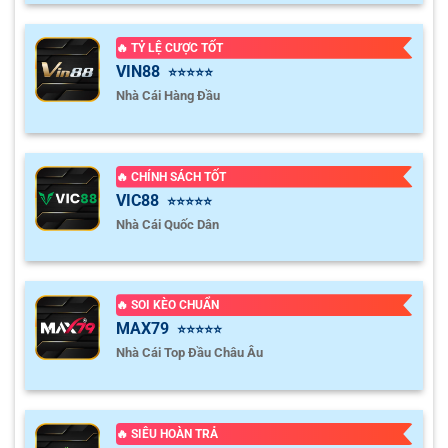
🔥 TỶ LỆ CƯỢC TỐT
VIN88
⭐⭐⭐⭐⭐
Nhà Cái Hàng Đầu
🔥 CHÍNH SÁCH TỐT
VIC88
⭐⭐⭐⭐⭐
Nhà Cái Quốc Dân
🔥 SOI KÈO CHUẨN
MAX79
⭐⭐⭐⭐⭐
Nhà Cái Top Đầu Châu Âu
🔥 SIÊU HOÀN TRẢ