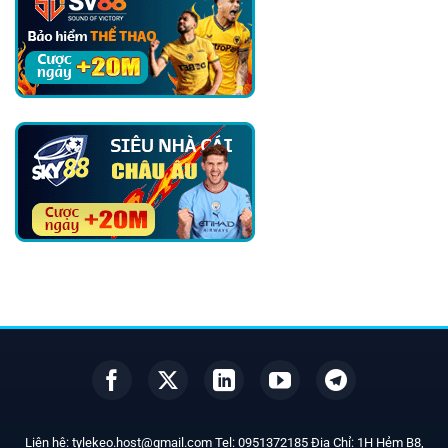
Liên hệ:
tylekeo.host@gmail.com
Tel:
0951372185
Địa Chỉ: 1H Hẻm B8,