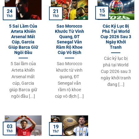
15
24
21
Th6
Th3
Th3
5 Sai Lầm Của
Sao Morocco
Các Kỷ Lục Bị
Arteta Khiến
Khước Từ Vinh
Phá Tại World
Arsenal Mất
Quang, ĐT
Cup 2026 Sau 3
Cúp, Garcia
Senegal Vẫn
Ngày Khởi
Giúp Barca Giữ
Rầm Rộ Khoe
Tranh
Ngôi Đầu
Cúp Vô Địch
Các kỷ lục bị
5 Sai lầm của
Sao Morocco
phá tại World
Arteta khiến
khước từ vinh
Cup 2026 sau 3
Arsenal mất
quang, ĐT
ngày khởi tranh
cúp, Garcia
Senegal vẫn
đang [...]
giúp Barca giữ
rầm rộ khoe
ngôi đầu [...]
cúp vô địch [...]
03
19
Th3
Th7