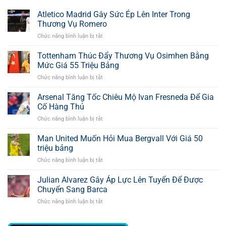
Atletico Madrid Gây Sức Ép Lên Inter Trong
Thương Vụ Romero
Chức năng bình luận bị tắt
ở
Atletico
Madrid
Tottenham Thúc Đẩy Thương Vụ Osimhen Bằng
Gây
Mức Giá 55 Triệu Bảng
Sức
Chức năng bình luận bị tắt
ở
Ép
Tottenham
Lên
Thúc
Arsenal Tăng Tốc Chiêu Mộ Ivan Fresneda Để Gia
Inter
Đẩy
Trong
Cố Hàng Thủ
Thương
Thương
Chức năng bình luận bị tắt
ở
Vụ
Vụ
Arsenal
Osimhen
Romero
Tăng
Man United Muốn Hỏi Mua Bergvall Với Giá 50
Bằng
Tốc
Mức
triệu bảng
Chiêu
Giá
Chức năng bình luận bị tắt
ở
Mộ
55
Man
Ivan
Triệu
United
Julian Alvarez Gây Áp Lực Lên Tuyển Để Được
Fresneda
Bảng
Muốn
Để
Chuyển Sang Barca
Hỏi
Gia
Chức năng bình luận bị tắt
ở
Mua
Cố
Julian
Bergvall
Hàng
Alvarez
Với
Thủ