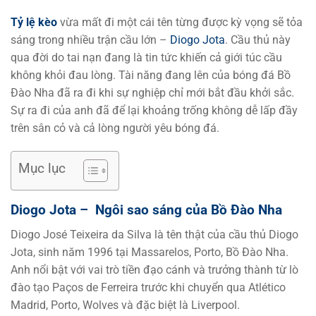
Tỷ lệ kèo
vừa mất đi một cái tên từng được kỳ vọng sẽ tỏa
sáng trong nhiều trận cầu lớn –
Diogo Jota
. Cầu thủ này
qua đời do tai nạn đang là tin tức khiến cả giới túc cầu
không khỏi đau lòng. Tài năng đang lên của bóng đá Bồ
Đào Nha đã ra đi khi sự nghiệp chỉ mới bắt đầu khởi sắc.
Sự ra đi của anh đã để lại khoảng trống không dễ lấp đầy
trên sân cỏ và cả lòng người yêu bóng đá.
Mục lục
Diogo Jota – Ngôi sao sáng của Bồ Đào Nha
Diogo José Teixeira da Silva là tên thật của cầu thủ Diogo
Jota, sinh năm 1996 tại Massarelos, Porto, Bồ Đào Nha.
Anh nổi bật với vai trò tiền đạo cánh và trưởng thành từ lò
đào tạo Paços de Ferreira trước khi chuyển qua Atlético
Madrid, Porto, Wolves và đặc biệt là Liverpool.