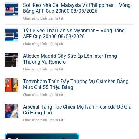
Soi Kèo Nhà Cái Malaysia Vs Philippines – Vòng
Bảng AFF Cup 20h00 08/08/2026
Chức năng bình luận bị tắt
ở
Soi
Kèo
Tỷ Lệ Kèo Thái Lan Vs Myanmar – Vòng Bảng
Nhà
AFF Cup 20h00 08/08/2026
Cái
Chức năng bình luận bị tắt
ở
Malaysia
Tỷ
Vs
Lệ
Atletico Madrid Gây Sức Ép Lên Inter Trong
Philippines
Kèo
–
Thương Vụ Romero
Thái
Vòng
Chức năng bình luận bị tắt
ở
Lan
Bảng
Atletico
Vs
AFF
Madrid
Tottenham Thúc Đẩy Thương Vụ Osimhen Bằng
Myanmar
Cup
Gây
–
Mức Giá 55 Triệu Bảng
20h00
Sức
Vòng
08/08/2026
Chức năng bình luận bị tắt
ở
Ép
Bảng
Tottenham
Lên
AFF
Thúc
Arsenal Tăng Tốc Chiêu Mộ Ivan Fresneda Để Gia
Inter
Cup
Đẩy
Trong
Cố Hàng Thủ
20h00
Thương
Thương
08/08/2026
Chức năng bình luận bị tắt
ở
Vụ
Vụ
Arsenal
Osimhen
Romero
Tăng
Bằng
Tốc
Mức