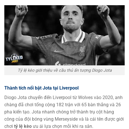
Tỷ lệ kèo giới thiệu về cầu thủ ấn tượng Diogo Jota
Thành tích nổi bật Jota tại Liverpool
Diogo Jota chuyển đến Liverpool từ Wolves vào 2020, anh
chàng đã chơi tổng cộng 182 trận với 65 bàn thắng và 26
pha kiến tạo. Jota nhanh chóng trở thành trụ cột hàng
công của đội bóng vùng Merseyside và là cái tên được giới
chơi
tỷ lệ kèo
ưu ái lựa chọn mỗi khi ra sân.