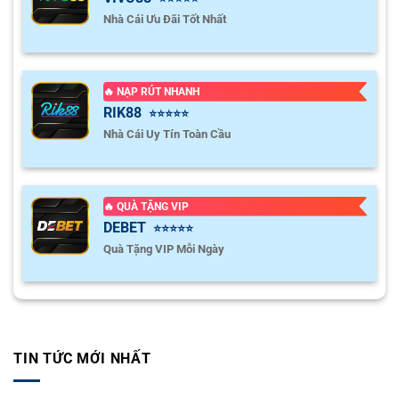
Nhà Cái Ưu Đãi Tốt Nhất
🔥 NẠP RÚT NHANH
RIK88
⭐⭐⭐⭐⭐
Nhà Cái Uy Tín Toàn Cầu
🔥 QUÀ TẶNG VIP
DEBET
⭐⭐⭐⭐⭐
Quà Tặng VIP Mỗi Ngày
TIN TỨC MỚI NHẤT