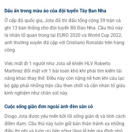
Dấu ấn trong màu áo của đội tuyển Tây Ban Nha
Ở cấp độ quốc gia, Jota đã thi đấu tổng cộng 39 trận và
ghi 13 bàn thắng cho đội tuyển Bồ Đào Nha. Cầu thủ này
là nhân tố quan trọng tại EURO 2020 và World Cup 2022,
anh thường xuyên đá cặp với Cristiano Ronaldo trên hàng
công.
Việc mất đi 1 người như Jota sẽ khiến HLV Roberto
Martinez đối mặt với 1 bài toán khó khi phải tìm kiếm tài
năng khác thay thế. Điều này còn nặng nề hơn khi câu lạc
bộ gặp phải những trận cầu then chốt và cần nhân tố giàu
kinh nghiệm như chân sút này.
Cuộc sống giản đơn ngoài ánh đèn sân cỏ
Diogo Jota được yêu mến bởi lối sống giản dị và tính cách
điềm đạm. Cầu thủ này luôn giữ bản thân tránh xa những
điều thị phi và luôn ưu tiên sống lặng lẽ bên gia đình nhỏ.