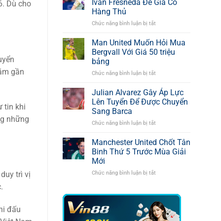
Ivan Fresneda Để Gia Cố
6. Dù cho
Thương
Hàng Thủ
Vụ
Chức năng bình luận bị tắt
ở
Osimhen
Arsenal
Bằng
Tăng
Mức
Man United Muốn Hỏi Mua
Tốc
Giá
Bergvall Với Giá 50 triệu
Chiêu
55
uyển
bảng
Mộ
Triệu
năm gần
Chức năng bình luận bị tắt
ở
Ivan
Bảng
Man
Fresneda
United
Để
Julian Alvarez Gây Áp Lực
Muốn
Gia
Lên Tuyển Để Được Chuyển
 tin khi
Hỏi
Cố
Sang Barca
Mua
Hàng
ong những
Chức năng bình luận bị tắt
ở
Bergvall
Thủ
Julian
Với
Alvarez
Giá
Manchester United Chốt Tân
Gây
50
Binh Thứ 5 Trước Mùa Giải
Áp
triệu
Mới
Lực
bảng
Chức năng bình luận bị tắt
ở
uy trì vị
Lên
Manchester
Tuyển
.
United
Để
Chốt
Được
Tân
Chuyển
hi đấu
Binh
Sang