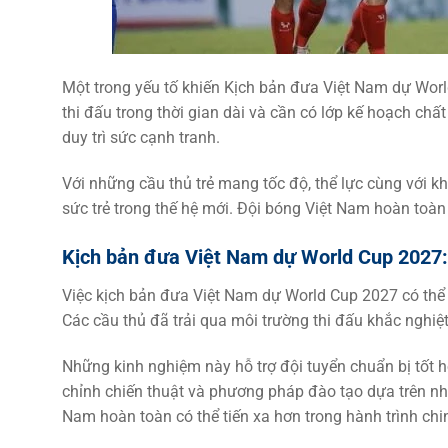
Một trong yếu tố khiến Kịch bản đưa Việt Nam dự World
thi đấu trong thời gian dài và cần có lớp kế hoạch chất
duy trì sức cạnh tranh.
Với những cầu thủ trẻ mang tốc độ, thể lực cùng với k
sức trẻ trong thế hệ mới. Đội bóng Việt Nam hoàn toàn
Kịch bản đưa Việt Nam dự World Cup 2027:
Việc kịch bản đưa Việt Nam dự World Cup 2027 có thể t
Các cầu thủ đã trải qua môi trường thi đấu khắc nghiệ
Những kinh nghiệm này hỗ trợ đội tuyển chuẩn bị tốt h
chỉnh chiến thuật và phương pháp đào tạo dựa trên nhữ
Nam hoàn toàn có thể tiến xa hơn trong hành trình chi