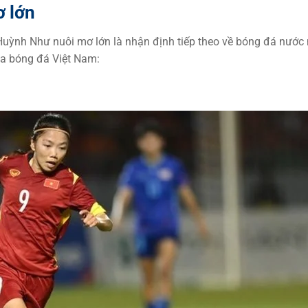
 lớn
 Huỳnh Như nuôi mơ lớn là nhận định tiếp theo về bóng đá nước 
ủa bóng đá Việt Nam: