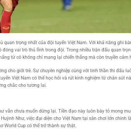
ủ quan trọng nhất của đội tuyển Việt Nam. Với khả năng ghi bàn
 đóng vai trò thủ lĩnh trong đội. Trong nhiều trận đấu quan trọn
thắng từ cô không chỉ mang lại chiến thắng mà còn truyền cảm 
g cho giới trẻ. Sự chuyên nghiệp cùng với tinh thần thi đấu l
tuyển Việt Nam có thể học hỏi và rút kinh nghiệm từ chân sút nà
ng chắc cho tương lai.
Như vẫn chưa muốn dừng lại. Tiền đạo này luôn bày tỏ mong m
i Huỳnh Như, việc đại diện cho Việt Nam tại sân chơi lớn chính l
ơ World Cup có thể trở thành sự thật.