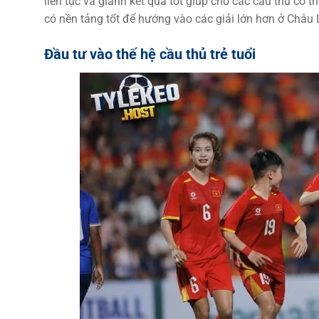
liên tục và giành kết quả tốt giúp cho các cầu thủ có 
có nền tảng tốt để hướng vào các giải lớn hơn ở Châu 
Đầu tư vào thế hệ cầu thủ trẻ tuổi