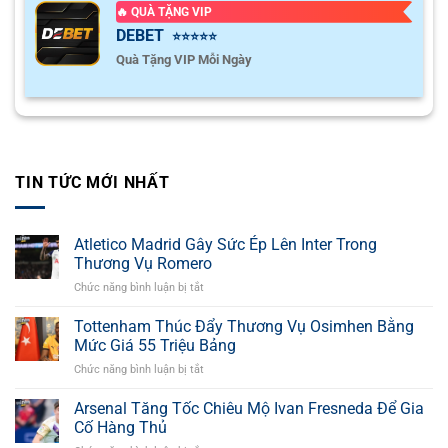
🔥 QUÀ TẶNG VIP
DEBET
⭐⭐⭐⭐⭐
Quà Tặng VIP Mỗi Ngày
TIN TỨC MỚI NHẤT
Atletico Madrid Gây Sức Ép Lên Inter Trong
Thương Vụ Romero
Chức năng bình luận bị tắt
ở
Atletico
Madrid
Tottenham Thúc Đẩy Thương Vụ Osimhen Bằng
Gây
Mức Giá 55 Triệu Bảng
Sức
Chức năng bình luận bị tắt
ở
Ép
Tottenham
Lên
Thúc
Arsenal Tăng Tốc Chiêu Mộ Ivan Fresneda Để Gia
Inter
Đẩy
Trong
Cố Hàng Thủ
Thương
Thương