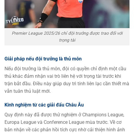
Premier League 2025/26 chỉ đội trưởng được trao đổi với
trọng tài
Giải pháp nếu đội trưởng là thủ môn
Nếu đội trưởng là thủ môn, đội có quyền chỉ định một cầu
thủ khác đảm nhận vai trò liên hệ với trọng tài trước khi
trận bắt đầu. Điều này giúp duy trì tính liên lạc cần thiết mà
vẫn tuân thủ luật mới.
Kinh nghiệm từ các giải đấu Châu Âu
Quy định này đã được thử nghiệm ở Champions League,
Europa League và Conference League mùa trước. Về cơ
bản nhận về các phản hồi tích cực nhờ cải thiện hình ảnh