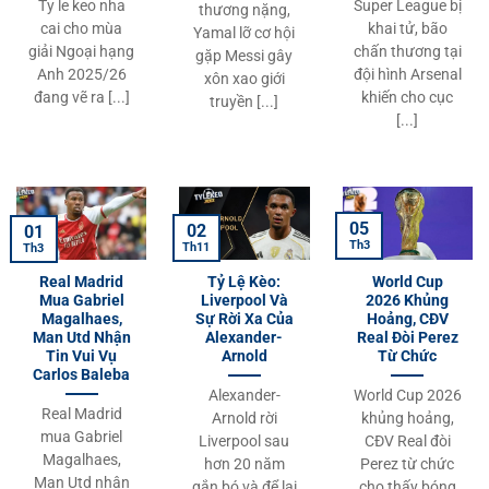
Ty le keo nha
Super League bị
thương nặng,
cai cho mùa
khai tử, bão
Yamal lỡ cơ hội
giải Ngoại hạng
chấn thương tại
gặp Messi gây
Anh 2025/26
đội hình Arsenal
xôn xao giới
đang vẽ ra [...]
khiến cho cục
truyền [...]
[...]
05
02
01
Th3
Th11
Th3
Real Madrid
Tỷ Lệ Kèo:
World Cup
Mua Gabriel
Liverpool Và
2026 Khủng
Magalhaes,
Sự Rời Xa Của
Hoảng, CĐV
Man Utd Nhận
Alexander-
Real Đòi Perez
Tin Vui Vụ
Arnold
Từ Chức
Carlos Baleba
Alexander-
World Cup 2026
Real Madrid
Arnold rời
khủng hoảng,
mua Gabriel
Liverpool sau
CĐV Real đòi
Magalhaes,
hơn 20 năm
Perez từ chức
Man Utd nhận
gắn bó và để lại
cho thấy bóng