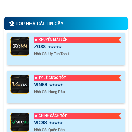
🏆️ TOP NHÀ CÁI TIN CẬY
🔥 KHUYẾN MÃI LỚN
ZO88
⭐⭐⭐⭐⭐
Nhà Cái Uy Tín Top 1
🔥 TỶ LỆ CƯỢC TỐT
VIN88
⭐⭐⭐⭐⭐
Nhà Cái Hàng Đầu
🔥 CHÍNH SÁCH TỐT
VIC88
⭐⭐⭐⭐⭐
Nhà Cái Quốc Dân