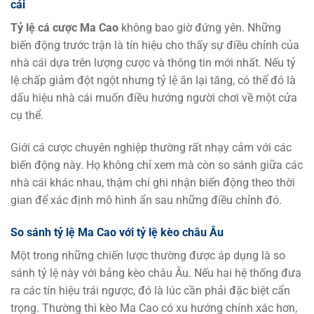
cái
Tỷ lệ cá cược Ma Cao
không bao giờ đứng yên. Những
biến động trước trận là tín hiệu cho thấy sự điều chỉnh của
nhà cái dựa trên lượng cược và thông tin mới nhất. Nếu tỷ
lệ chấp giảm đột ngột nhưng tỷ lệ ăn lại tăng, có thể đó là
dấu hiệu nhà cái muốn điều hướng người chơi về một cửa
cụ thể.
Giới cá cược chuyên nghiệp thường rất nhạy cảm với các
biến động này. Họ không chỉ xem mà còn so sánh giữa các
nhà cái khác nhau, thậm chí ghi nhận biến động theo thời
gian để xác định mô hình ẩn sau những điều chỉnh đó.
So sánh tỷ lệ Ma Cao với tỷ lệ kèo châu Âu
Một trong những chiến lược thường được áp dụng là so
sánh tỷ lệ này với bảng kèo châu Âu. Nếu hai hệ thống đưa
ra các tín hiệu trái ngược, đó là lúc cần phải đặc biệt cẩn
trọng. Thường thì kèo Ma Cao có xu hướng chính xác hơn,