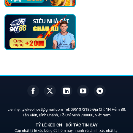
Liên hệ:
tylekeo.host@gmail.com
Tel:
0951372185
Địa Chỉ: 1H Hẻm B8,
Tân Kiên, Bình Chánh, Hồ Chí Minh
700000
, Việt Nam
TỶ LỆ KÈO CN - ĐỐI TÁC TIN CẬY
Cập nhật tỷ lệ kèo bóng đá hôm nay nhanh và chính xác nhất tại