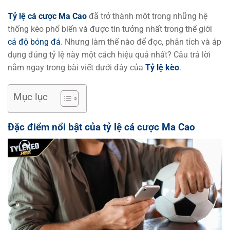
Tỷ lệ cá cược Ma Cao
đã trở thành một trong những hệ
thống kèo phổ biến và được tin tưởng nhất trong thế giới
cá độ bóng đá
. Nhưng làm thế nào để đọc, phân tích và áp
dụng đúng tỷ lệ này một cách hiệu quả nhất? Câu trả lời
nằm ngay trong bài viết dưới đây của
Tỷ lệ kèo
.
Mục lục
Đặc điểm nổi bật của tỷ lệ cá cược Ma Cao