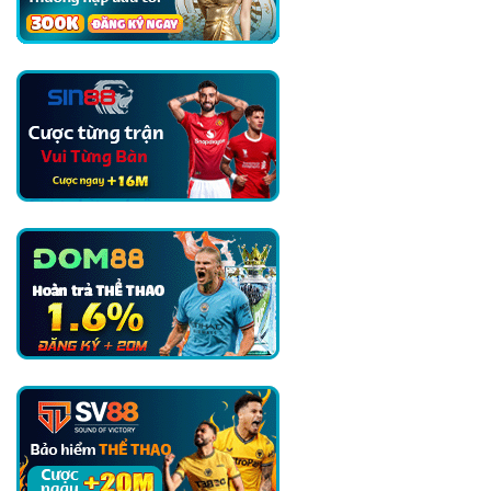
Để
Được
Chuyển
Sang
Barca