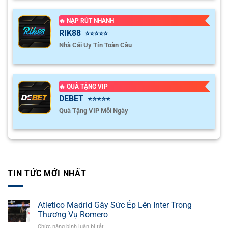
🔥 NẠP RÚT NHANH
RIK88
⭐⭐⭐⭐⭐
Nhà Cái Uy Tín Toàn Cầu
🔥 QUÀ TẶNG VIP
DEBET
⭐⭐⭐⭐⭐
Quà Tặng VIP Mỗi Ngày
TIN TỨC MỚI NHẤT
Atletico Madrid Gây Sức Ép Lên Inter Trong
Thương Vụ Romero
Chức năng bình luận bị tắt
ở