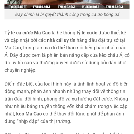
Đây chính là bí quyết thành công trong cá độ bóng đá
Tỷ lệ cá cược Ma Cao
là hệ thống
tỷ lệ cược
được thiết kế
và cập nhật bởi các
nhà cái uy tín
hàng đầu đặt trụ sở tại
Ma Cao, trung tâm
cá độ thể thao
nổi tiếng bậc nhất châu
Á. Đây được xem là phiên bản nâng cấp của kèo châu Á, có
độ uy tín cao và thường xuyên được sử dụng bởi dân chơi
chuyên nghiệp.
Điểm đặc biệt của loại hình này là tính linh hoạt và độ biến
động mạnh, phản ánh nhanh những thay đổi về thông tin
trận đấu, đội hình, phong độ và xu hướng đặt cược. Không
như nhiều bảng truyền thống vốn khá chậm trong việc cập
nhật,
kèo Ma Cao
có thể thay đổi từng phút để phản ánh
đúng “nhịp đập” của thị trường.