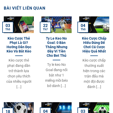
BÀI VIẾT LIÊN QUAN
22
03
04
Th7
Th5
Th5
Kèo Cược Thẻ
Ty Le Keo No
Kèo Cược Chấp
Phạt Là Gì?
Goal: 0 Bàn
Hiểu Đúng Để
Hướng Dẫn Đọc
Thắng Nhưng
Chơi Cá Cược
Kèo Và Bắt Kèo
Đầy Ví Tiền
Hiệu Quả Nhất
Cho Bet Thủ
Kèo cược thẻ
Kèo cược chấp
Ty le keo No
phạt đang dần
thường xuất
Goal đang nổi
trở thành lựa
hiện trong các
bật như 1
chọn yêu thích
trận đấu mà
miếng mồi béo
của nhiều người
một đội được
bở dành [...]
[...]
đánh [...]
04
03
18