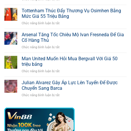
Atletico
Madrid
Tottenham Thúc Đẩy Thương Vụ Osimhen Bằng
Gây
Mức Giá 55 Triệu Bảng
Sức
Chức năng bình luận bị tắt
ở
Ép
Tottenham
Lên
Thúc
Arsenal Tăng Tốc Chiêu Mộ Ivan Fresneda Để Gia
Inter
Đẩy
Trong
Cố Hàng Thủ
Thương
Thương
Chức năng bình luận bị tắt
ở
Vụ
Vụ
Arsenal
Osimhen
Romero
Tăng
Man United Muốn Hỏi Mua Bergvall Với Giá 50
Bằng
Tốc
Mức
triệu bảng
Chiêu
Giá
Chức năng bình luận bị tắt
ở
Mộ
55
Man
Ivan
Triệu
United
Julian Alvarez Gây Áp Lực Lên Tuyển Để Được
Fresneda
Bảng
Muốn
Để
Chuyển Sang Barca
Hỏi
Gia
Chức năng bình luận bị tắt
ở
Mua
Cố
Julian
Bergvall
Hàng
Alvarez
Với
Thủ
Gây
Giá
Áp
50
Lực
triệu
Lên
bảng
Tuyển