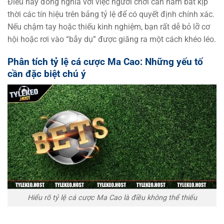
Điều này đồng nghĩa với việc người chơi cần nắm bắt kịp
thời các tín hiệu trên bảng tỷ lệ để có quyết định chính xác.
Nếu chậm tay hoặc thiếu kinh nghiệm, bạn rất dễ bỏ lỡ cơ
hội hoặc rơi vào “bẫy dụ” được giăng ra một cách khéo léo.
Phân tích tỷ lệ cá cược Ma Cao: Những yếu tố
cần đặc biệt chú ý
Hiểu rõ tỷ lệ cá cược Ma Cao là điều không thể thiếu