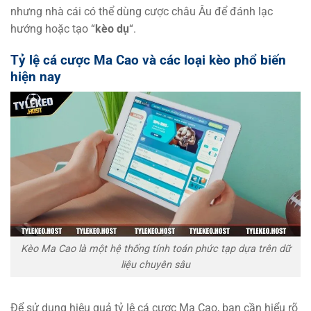
nhưng nhà cái có thể dùng cược châu Âu để đánh lạc
hướng hoặc tạo “
kèo dụ
“.
Tỷ lệ cá cược Ma Cao và các loại kèo phổ biến
hiện nay
Kèo Ma Cao là một hệ thống tính toán phức tạp dựa trên dữ
liệu chuyên sâu
Để sử dụng hiệu quả tỷ lệ cá cược Ma Cao, bạn cần hiểu rõ