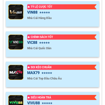
🔥 TỶ LỆ CƯỢC TỐT
VIN88
⭐⭐⭐⭐⭐
Nhà Cái Hàng Đầu
🔥 CHÍNH SÁCH TỐT
VIC88
⭐⭐⭐⭐⭐
Nhà Cái Quốc Dân
🔥 SOI KÈO CHUẨN
MAX79
⭐⭐⭐⭐⭐
Nhà Cái Top Đầu Châu Âu
🔥 SIÊU HOÀN TRẢ
VIVU88
⭐⭐⭐⭐⭐