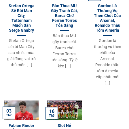
Stefan Ortega
Bàn Thua MU
Gordon Là
Sẽ Rời Man
Gây Tranh Cãi,
Thương Vụ
City,
Barca Chờ
Then Chốt Của
Tottenham
Ferran Torres
Arsenal,
Muốn Săn
Tỏa Sáng
Ronaldo Thâu
Serge Gnabry
Tóm Almeria
Bàn thua MU
Stefan Ortega
Gordon là
gây tranh cãi,
sẽ rời Man City
thương vụ then
Barca chờ
sau nhiều mùa
chốt của
Ferran Torres
giải đóng vai trò
Arsenal,
tỏa sáng. Tỷ lệ
thủ môn [...]
Ronaldo thâu
kèo [...]
tóm Almeria
cập nhật mới
[...]
03
16
Th7
Th3
Fabian Rieder
Slot Nể