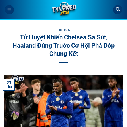
Bỏ
qua
nội
dung
TIN TỨC
Tử Huyệt Khiến Chelsea Sa Sút,
Haaland Đứng Trước Cơ Hội Phá Dớp
Chung Kết
23
Th3