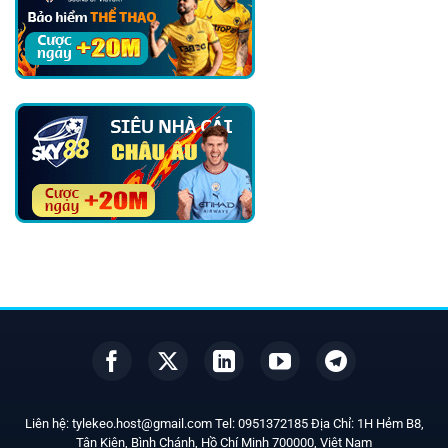
Liên hệ:
tylekeo.host@gmail.com
Tel:
0951372185
Địa Chỉ: 1H Hẻm B8,
Tân Kiên, Bình Chánh, Hồ Chí Minh
700000
, Việt Nam