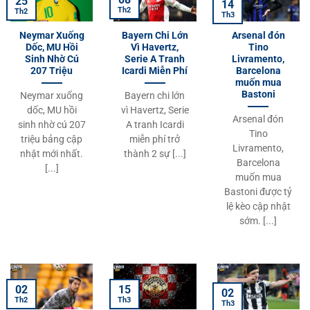
25
14
Th2
Th2
Th3
Neymar Xuống
Bayern Chi Lớn
Arsenal đón
Dốc, MU Hồi
Vì Havertz,
Tino
Sinh Nhờ Cú
Serie A Tranh
Livramento,
207 Triệu
Icardi Miễn Phí
Barcelona
muốn mua
Bastoni
Neymar xuống
Bayern chi lớn
dốc, MU hồi
vì Havertz, Serie
Arsenal đón
sinh nhờ cú 207
A tranh Icardi
Tino
triệu bảng cập
miễn phí trở
Livramento,
nhật mới nhất.
thành 2 sự [...]
Barcelona
[...]
muốn mua
Bastoni được tỷ
lệ kèo cập nhật
sớm. [...]
02
15
02
Th2
Th3
Th3