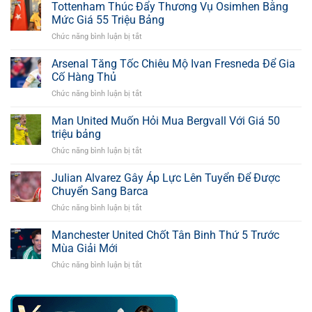
Tottenham Thúc Đẩy Thương Vụ Osimhen Bằng
Mức Giá 55 Triệu Bảng
Chức năng bình luận bị tắt
ở
Tottenham
Thúc
Arsenal Tăng Tốc Chiêu Mộ Ivan Fresneda Để Gia
Đẩy
Cố Hàng Thủ
Thương
Chức năng bình luận bị tắt
ở
Vụ
Arsenal
Osimhen
Tăng
Man United Muốn Hỏi Mua Bergvall Với Giá 50
Bằng
Tốc
Mức
triệu bảng
Chiêu
Giá
Chức năng bình luận bị tắt
ở
Mộ
55
Man
Ivan
Triệu
United
Julian Alvarez Gây Áp Lực Lên Tuyển Để Được
Fresneda
Bảng
Muốn
Để
Chuyển Sang Barca
Hỏi
Gia
Chức năng bình luận bị tắt
ở
Mua
Cố
Julian
Bergvall
Hàng
Alvarez
Manchester United Chốt Tân Binh Thứ 5 Trước
Với
Thủ
Gây
Giá
Mùa Giải Mới
Áp
50
Chức năng bình luận bị tắt
ở
Lực
triệu
Manchester
Lên
bảng
United
Tuyển
Chốt
Để