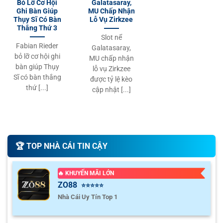
Bỏ Lỡ Cơ Hội
Galatasaray,
Ghi Bàn Giúp
MU Chấp Nhận
Thụy Sĩ Có Bàn
Lỗ Vụ Zirkzee
Thắng Thứ 3
Slot nể
Fabian Rieder
Galatasaray,
bỏ lỡ cơ hội ghi
MU chấp nhận
bàn giúp Thụy
lỗ vụ Zirkzee
Sĩ có bàn thắng
được tỷ lệ kèo
thứ [...]
cập nhật [...]
🏆️ TOP NHÀ CÁI TIN CẬY
🔥 KHUYẾN MÃI LỚN
ZO88
⭐⭐⭐⭐⭐
Nhà Cái Uy Tín Top 1