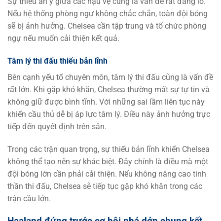
Sự thiếu ăn ý giữa các hậu vệ cũng là vấn đề rất đáng lo.
Nếu hệ thống phòng ngự không chắc chắn, toàn đội bóng
sẽ bị ảnh hưởng. Chelsea cần tập trung và tổ chức phòng
ngự nếu muốn cải thiện kết quả.
Tâm lý thi đấu thiếu bản lĩnh
Bên cạnh yếu tố chuyên môn, tâm lý thi đấu cũng là vấn đề
rất lớn. Khi gặp khó khăn, Chelsea thường mất sự tự tin và
không giữ được bình tĩnh. Với những sai lầm liên tục này
khiến cầu thủ dễ bị áp lực tâm lý. Điều này ảnh hưởng trực
tiếp đến quyết định trên sân.
Trong các trận quan trọng, sự thiếu bản lĩnh khiến Chelsea
không thể tạo nên sự khác biệt. Đây chính là điều mà một
đội bóng lớn cần phải cải thiện. Nếu không nâng cao tinh
thần thi đấu, Chelsea sẽ tiếp tục gặp khó khăn trong các
trận cầu lớn.
Haaland đứng trước cơ hội phá dớp chung kết