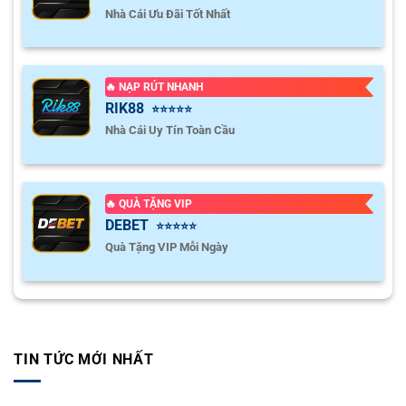
Nhà Cái Ưu Đãi Tốt Nhất
🔥 NẠP RÚT NHANH
RIK88
⭐⭐⭐⭐⭐
Nhà Cái Uy Tín Toàn Cầu
🔥 QUÀ TẶNG VIP
DEBET
⭐⭐⭐⭐⭐
Quà Tặng VIP Mỗi Ngày
TIN TỨC MỚI NHẤT