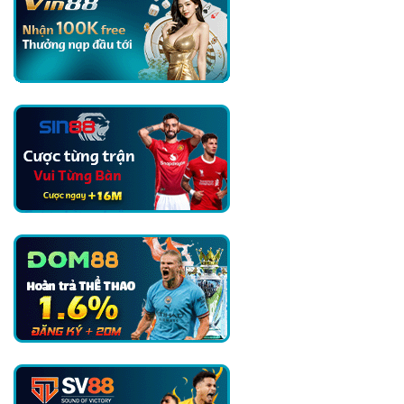
Vụ
08/08/2026
Ép
Chiêu
Lên
Mộ
Inter
Rodri
Trong
Thương
Vụ
Romero