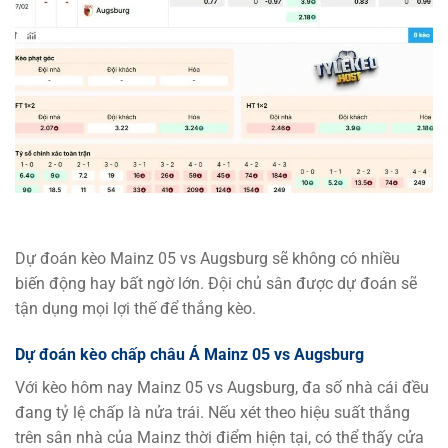
Dự đoán kèo Mainz 05 vs Augsburg sẽ không có nhiều
biến động hay bất ngờ lớn. Đội chủ sân được dự đoán sẽ
tận dụng mọi lợi thế để thắng kèo.
Dự đoán kèo chấp châu Á Mainz 05 vs Augsburg
Với kèo hôm nay Mainz 05 vs Augsburg, đa số nhà cái đều
đang tỷ lệ chấp là nửa trái. Nếu xét theo hiệu suất thắng
trên sân nhà của Mainz thời điểm hiện tại, có thể thấy cửa