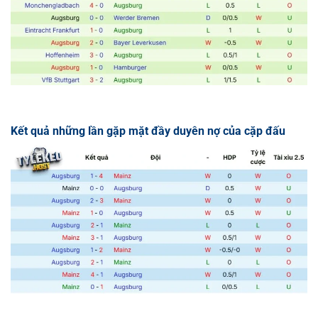
Kết quả những lần gặp mặt đầy duyên nợ của cặp đấu