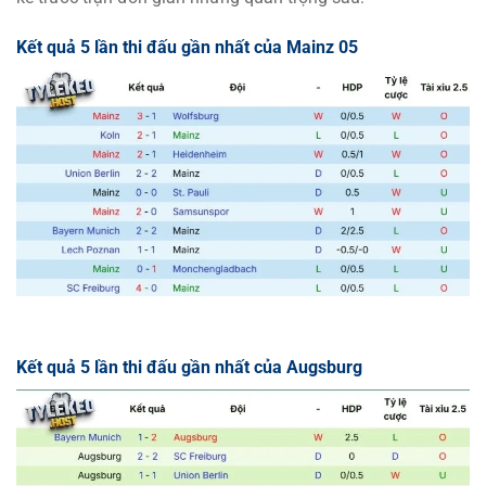
Kết quả 5 lần thi đấu gần nhất của Mainz 05
Kết quả 5 lần thi đấu gần nhất của Augsburg