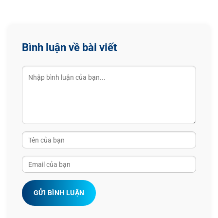
Bình luận về bài viết
GỬI BÌNH LUẬN