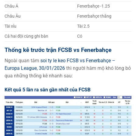
Châu Á
Fenerbahçe -1.25
Châu Âu
Fenerbahçe thắng
Tài xỉu
Tài 2.5
Cả hai đội cùng ghi bàn
Có
Thống kê trước trận FCSB vs Fenerbahçe
Ngoài quan tâm
soi ty le keo FCSB vs Fenerbahçe –
Europa League, 30/01/2026
thì người hâm mộ khó lòng bỏ
qua những thống kê nhanh sau:
Kết quả 5 lần ra sân gần nhất của FCSB