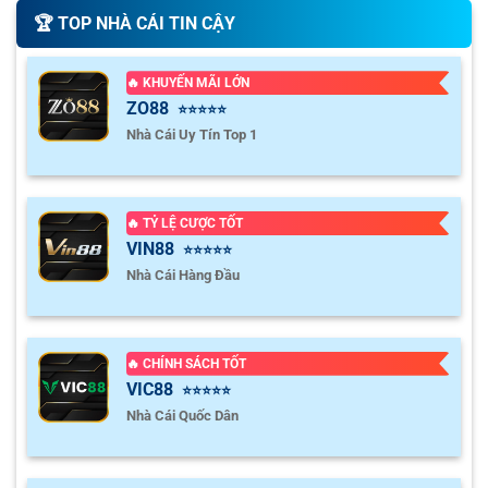
🏆️ TOP NHÀ CÁI TIN CẬY
🔥 KHUYẾN MÃI LỚN
ZO88
⭐⭐⭐⭐⭐
Nhà Cái Uy Tín Top 1
🔥 TỶ LỆ CƯỢC TỐT
VIN88
⭐⭐⭐⭐⭐
Nhà Cái Hàng Đầu
🔥 CHÍNH SÁCH TỐT
VIC88
⭐⭐⭐⭐⭐
Nhà Cái Quốc Dân