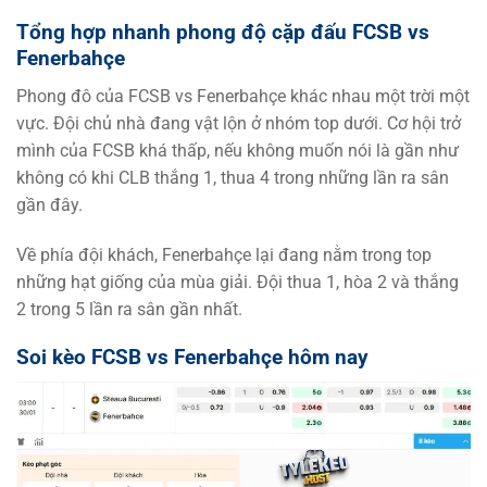
Tổng hợp nhanh phong độ cặp đấu FCSB vs
Fenerbahçe
Phong đô của FCSB vs Fenerbahçe khác nhau một trời một
vực. Đội chủ nhà đang vật lộn ở nhóm top dưới. Cơ hội trở
mình của FCSB khá thấp, nếu không muốn nói là gần như
không có khi CLB thắng 1, thua 4 trong những lần ra sân
gần đây.
Về phía đội khách, Fenerbahçe lại đang nằm trong top
những hạt giống của mùa giải. Đội thua 1, hòa 2 và thắng
2 trong 5 lần ra sân gần nhất.
Soi kèo FCSB vs Fenerbahçe hôm nay