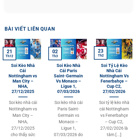
BÀI VIẾT LIÊN QUAN
23
21
02
Th2
Th12
Th3
Soi Kèo Nhà
Soi Kèo Nhà
Soi Tỷ Lệ Kèo
Cái
Cái Paris
Nhà Cái
Nottingham vs
Saint-Germain
Nottingham Vs
Man City –
Vs Monaco –
Fenerbahçe –
NHA,
Ligue 1,
Cup C2,
27/12/2025
07/03/2026
27/02/2026
Soi kèo nhà cái
Soi kèo nhà cái
Soi tỷ lệ kèo nhà
Nottingham vs
Paris Saint-
cái Nottingham
Man City –
Germain vs
vs Fenerbahçe
NHA,
Monaco –
– Cup C2,
27/12/2025
Ligue 1,
27/02/2026 là
cho thấy sức
07/03/2026 do
tâm [...]