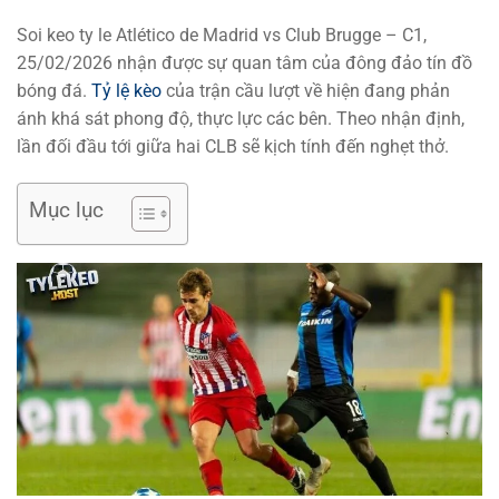
Soi keo ty le Atlético de Madrid vs Club Brugge – C1,
25/02/2026 nhận được sự quan tâm của đông đảo tín đồ
bóng đá.
Tỷ lệ kèo
của trận cầu lượt về hiện đang phản
ánh khá sát phong độ, thực lực các bên. Theo nhận định,
lần đối đầu tới giữa hai CLB sẽ kịch tính đến nghẹt thở.
Mục lục