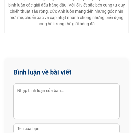
bình luận các giải đấu hàng đầu. Với lối viết sắc bén cùng tư duy
chiến thuật sâu rộng, Đức Anh luôn mang đến những góc nhìn
mới mẻ, chuẩn xác và cập nhật nhanh chóng những biến động
nóng hổi trong thế giới bóng đá.
Bình luận về bài viết