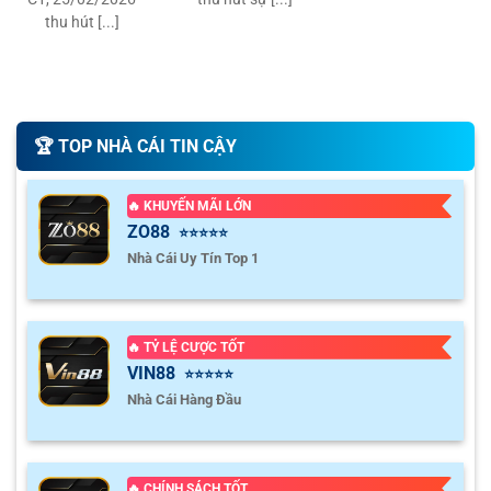
thu hút [...]
🏆️ TOP NHÀ CÁI TIN CẬY
🔥 KHUYẾN MÃI LỚN
ZO88
⭐⭐⭐⭐⭐
Nhà Cái Uy Tín Top 1
🔥 TỶ LỆ CƯỢC TỐT
VIN88
⭐⭐⭐⭐⭐
Nhà Cái Hàng Đầu
🔥 CHÍNH SÁCH TỐT