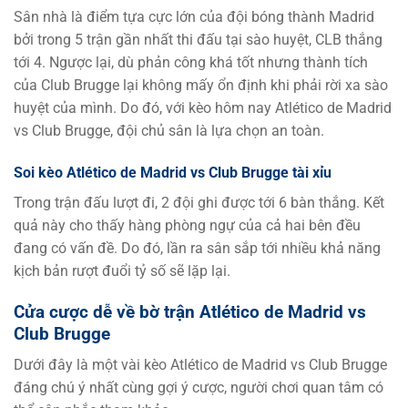
Sân nhà là điểm tựa cực lớn của đội bóng thành Madrid
bởi trong 5 trận gần nhất thi đấu tại sào huyệt, CLB thắng
tới 4. Ngược lại, dù phản công khá tốt nhưng thành tích
của Club Brugge lại không mấy ổn định khi phải rời xa sào
huyệt của mình. Do đó, với kèo hôm nay Atlético de Madrid
vs Club Brugge, đội chủ sân là lựa chọn an toàn.
Soi kèo Atlético de Madrid vs Club Brugge tài xỉu
Trong trận đấu lượt đi, 2 đội ghi được tới 6 bàn thắng. Kết
quả này cho thấy hàng phòng ngự của cả hai bên đều
đang có vấn đề. Do đó, lần ra sân sắp tới nhiều khả năng
kịch bản rượt đuổi tỷ số sẽ lặp lại.
Cửa cược dễ về bờ trận Atlético de Madrid vs
Club Brugge
Dưới đây là một vài kèo Atlético de Madrid vs Club Brugge
đáng chú ý nhất cùng gợi ý cược, người chơi quan tâm có