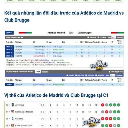
Kết quả những lần đối đầu trước của Atlético de Madrid vs
Club Brugge
Vị thế của Atlético de Madrid và Club Brugge tại C1