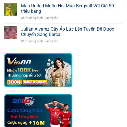
Osimhen
Romero
Tăng
Man United Muốn Hỏi Mua Bergvall Với Giá 50
Bằng
Tốc
Mức
triệu bảng
Chiêu
Giá
Chức năng bình luận bị tắt
ở
Mộ
55
Man
Ivan
Triệu
United
Julian Alvarez Gây Áp Lực Lên Tuyển Để Được
Fresneda
Bảng
Muốn
Để
Chuyển Sang Barca
Hỏi
Gia
Chức năng bình luận bị tắt
ở
Mua
Cố
Julian
Bergvall
Hàng
Alvarez
Với
Thủ
Gây
Giá
Áp
50
Lực
triệu
Lên
bảng
Tuyển
Để
Được
Chuyển
Sang
Barca