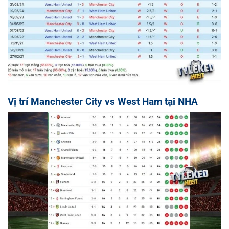
Vị trí Manchester City vs West Ham tại NHA