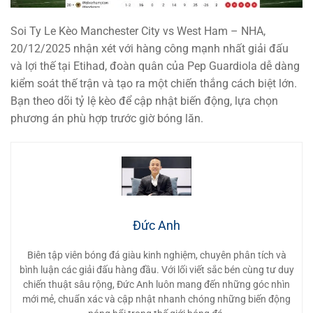
Soi Ty Le Kèo Manchester City vs West Ham – NHA,
20/12/2025 nhận xét với hàng công mạnh nhất giải đấu
và lợi thế tại Etihad, đoàn quân của Pep Guardiola dễ dàng
kiểm soát thế trận và tạo ra một chiến thắng cách biệt lớn.
Bạn theo dõi tỷ lệ kèo để cập nhật biến động, lựa chọn
phương án phù hợp trước giờ bóng lăn.
Đức Anh
Biên tập viên bóng đá giàu kinh nghiệm, chuyên phân tích và
bình luận các giải đấu hàng đầu. Với lối viết sắc bén cùng tư duy
chiến thuật sâu rộng, Đức Anh luôn mang đến những góc nhìn
mới mẻ, chuẩn xác và cập nhật nhanh chóng những biến động