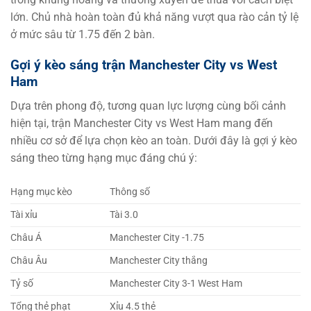
lớn. Chủ nhà hoàn toàn đủ khả năng vượt qua rào cản tỷ lệ
ở mức sâu từ 1.75 đến 2 bàn.
Gợi ý kèo sáng trận Manchester City vs West
Ham
Dựa trên phong độ, tương quan lực lượng cùng bối cảnh
hiện tại, trận Manchester City vs West Ham mang đến
nhiều cơ sở để lựa chọn kèo an toàn. Dưới đây là gợi ý kèo
sáng theo từng hạng mục đáng chú ý:
Hạng mục kèo
Thông số
Tài xỉu
Tài 3.0
Châu Á
Manchester City -1.75
Châu Âu
Manchester City thắng
Tỷ số
Manchester City 3-1 West Ham
Tổng thẻ phạt
Xỉu 4.5 thẻ