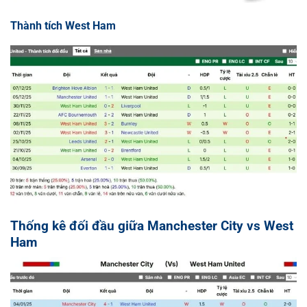
Thành tích West Ham
Thống kê đối đầu giữa Manchester City vs West
Ham