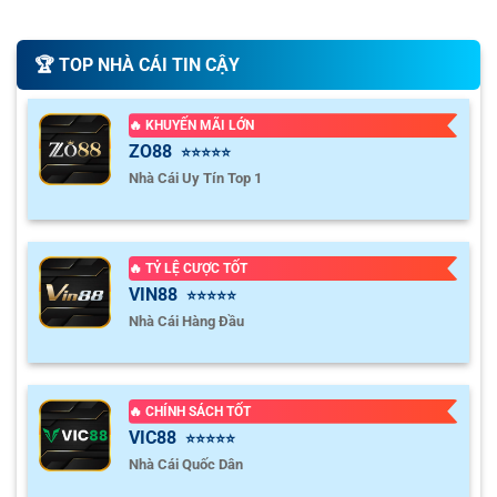
🏆️ TOP NHÀ CÁI TIN CẬY
🔥 KHUYẾN MÃI LỚN
ZO88
⭐⭐⭐⭐⭐
Nhà Cái Uy Tín Top 1
🔥 TỶ LỆ CƯỢC TỐT
VIN88
⭐⭐⭐⭐⭐
Nhà Cái Hàng Đầu
🔥 CHÍNH SÁCH TỐT
VIC88
⭐⭐⭐⭐⭐
Nhà Cái Quốc Dân