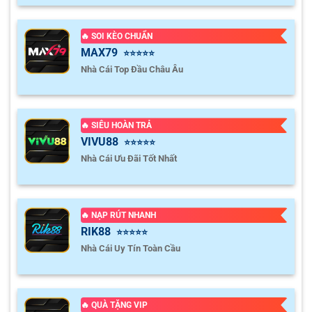
🔥 SOI KÈO CHUẨN
MAX79
⭐⭐⭐⭐⭐
Nhà Cái Top Đầu Châu Âu
🔥 SIÊU HOÀN TRẢ
VIVU88
⭐⭐⭐⭐⭐
Nhà Cái Ưu Đãi Tốt Nhất
🔥 NẠP RÚT NHANH
RIK88
⭐⭐⭐⭐⭐
Nhà Cái Uy Tín Toàn Cầu
🔥 QUÀ TẶNG VIP