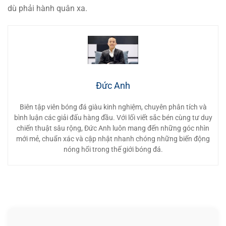
dù phải hành quân xa.
Đức Anh
Biên tập viên bóng đá giàu kinh nghiệm, chuyên phân tích và
bình luận các giải đấu hàng đầu. Với lối viết sắc bén cùng tư duy
chiến thuật sâu rộng, Đức Anh luôn mang đến những góc nhìn
mới mẻ, chuẩn xác và cập nhật nhanh chóng những biến động
nóng hổi trong thế giới bóng đá.