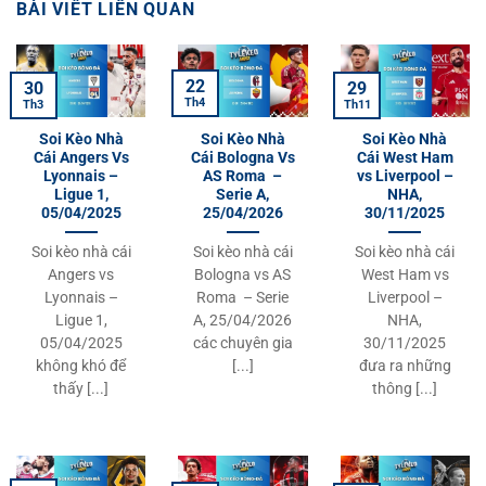
BÀI VIẾT LIÊN QUAN
22
30
29
Th4
Th3
Th11
Soi Kèo Nhà
Soi Kèo Nhà
Soi Kèo Nhà
Cái Angers Vs
Cái Bologna Vs
Cái West Ham
Lyonnais –
AS Roma –
vs Liverpool –
Ligue 1,
Serie A,
NHA,
05/04/2025
25/04/2026
30/11/2025
Soi kèo nhà cái
Soi kèo nhà cái
Soi kèo nhà cái
Angers vs
Bologna vs AS
West Ham vs
Lyonnais –
Roma – Serie
Liverpool –
Ligue 1,
A, 25/04/2026
NHA,
05/04/2025
các chuyên gia
30/11/2025
không khó để
[...]
đưa ra những
thấy [...]
thông [...]