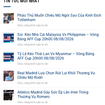
TIN TỨC MỚI NHẤT
Pháo Thủ Muốn Chiêu Mộ Ngôi Sao Của Kình Địch
Tottenham
Chức năng bình luận bị tắt
ở
Pháo
Thủ
Soi Kèo Nhà Cái Malaysia Vs Philippines – Vòng
Muốn
Bảng AFF Cup 20h00 08/08/2026
Chiêu
Chức năng bình luận bị tắt
ở
Mộ
Soi
Ngôi
Kèo
Tỷ Lệ Kèo Thái Lan Vs Myanmar – Vòng Bảng
Sao
Nhà
Của
AFF Cup 20h00 08/08/2026
Cái
Kình
Chức năng bình luận bị tắt
ở
Malaysia
Địch
Tỷ
Vs
Tottenham
Lệ
Real Madrid Lựa Chọn Rút Lui Khỏi Thương Vụ
Philippines
Kèo
–
Chiêu Mộ Rodri
Thái
Vòng
Chức năng bình luận bị tắt
ở
Lan
Bảng
Real
Vs
AFF
Madrid
Atletico Madrid Gây Sức Ép Lên Inter Trong
Myanmar
Cup
Lựa
–
Thương Vụ Romero
20h00
Chọn
Vòng
08/08/2026
Chức năng bình luận bị tắt
ở
Rút
Bảng