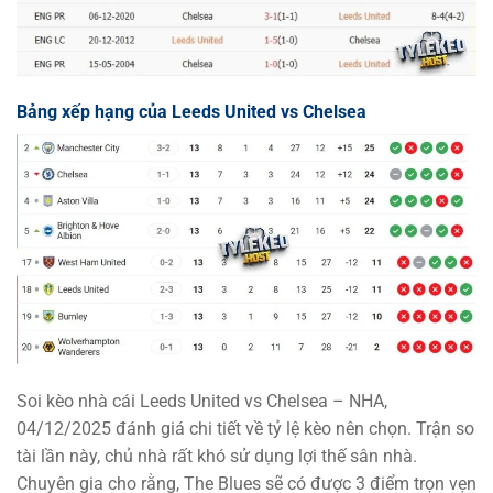
Bảng xếp hạng của Leeds United vs Chelsea
Soi kèo nhà cái Leeds United vs Chelsea – NHA,
04/12/2025 đánh giá chi tiết về tỷ lệ kèo nên chọn. Trận so
tài lần này, chủ nhà rất khó sử dụng lợi thế sân nhà.
Chuyên gia cho rằng, The Blues sẽ có được 3 điểm trọn vẹn