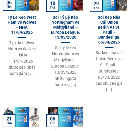
06
10
29
Th4
Th3
Th3
Ty Le Keo West
Soi Tỷ Lệ Kèo
Soi Kèo Nhà
Ham Vs Wolves
Nottingham Vs
Cái Union
– NHA,
Midtjylland –
Berlin Vs St.
11/04/2026
Europa League,
Pauli –
13/03/2026
Bundesliga,
05/04/2025
Ty le keo West
Soi tỷ lệ kèo
Ham vs Wolves
Soi kèo nhà cái
Nottingham vs
– NHA,
Union Berlin vs
Midtjylland –
11/04/2026
St. Pauli –
Europa League,
được cập nhật
Bundesliga,
13/03/2026
sớm đảm [...]
05/04/2025
nhiều người
các chuyên gia
hâm mộ [...]
[...]
21
06
Th4
Th3