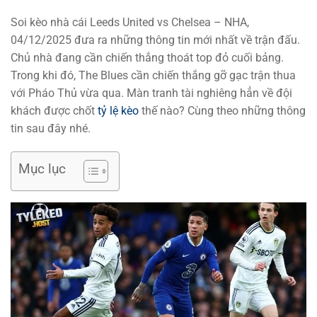
Soi kèo nhà cái Leeds United vs Chelsea – NHA,
04/12/2025 đưa ra những thông tin mới nhất về trận đấu.
Chủ nhà đang cần chiến thắng thoát top đỏ cuối bảng.
Trong khi đó, The Blues cần chiến thắng gỡ gạc trận thua
với Pháo Thủ vừa qua. Màn tranh tài nghiêng hẳn về đội
khách được chốt
tỷ lệ kèo
thế nào? Cùng theo những thông
tin sau đây nhé.
Mục lục