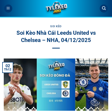
Bỏ
qua
nội
dung
SOI KÈO
Soi Kèo Nhà Cái Leeds United vs
Chelsea – NHA, 04/12/2025
02
Th12