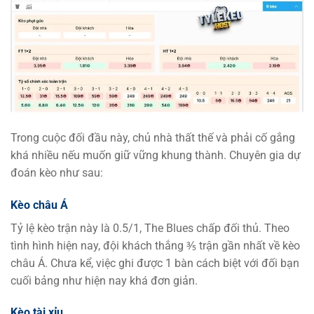
Trong cuộc đối đầu này, chủ nhà thất thế và phải cố gắng
khá nhiều nếu muốn giữ vững khung thành. Chuyên gia dự
đoán kèo như sau:
Kèo châu Á
Tỷ lệ kèo trận này là 0.5/1, The Blues chấp đối thủ. Theo
tình hình hiện nay, đội khách thắng ⅗ trận gần nhất về kèo
châu Á. Chưa kể, việc ghi được 1 bàn cách biệt với đối bạn
cuối bảng như hiện nay khá đơn giản.
Kèo tài xỉu