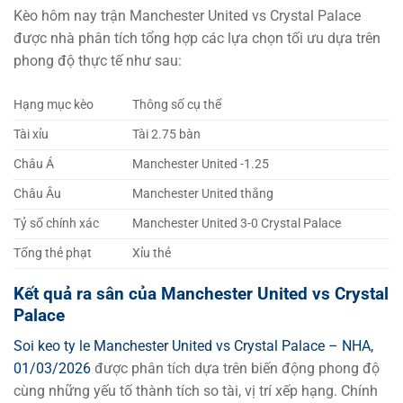
Kèo hôm nay trận Manchester United vs Crystal Palace
được nhà phân tích tổng hợp các lựa chọn tối ưu dựa trên
phong độ thực tế như sau:
Hạng mục kèo
Thông số cụ thể
Tài xỉu
Tài 2.75 bàn
Châu Á
Manchester United -1.25
Châu Âu
Manchester United thắng
Tỷ số chính xác
Manchester United 3-0 Crystal Palace
Tổng thẻ phạt
Xỉu thẻ
Kết quả ra sân của Manchester United vs Crystal
Palace
Soi keo ty le Manchester United vs Crystal Palace – NHA,
01/03/2026
được phân tích dựa trên biến động phong độ
cùng những yếu tố thành tích so tài, vị trí xếp hạng. Chính