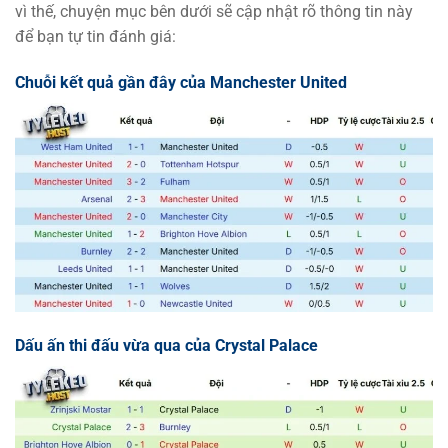
vì thế, chuyện mục bên dưới sẽ cập nhật rõ thông tin này
để bạn tự tin đánh giá:
Chuỗi kết quả gần đây của Manchester United
Dấu ấn thi đấu vừa qua của Crystal Palace