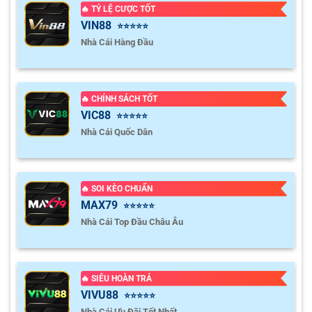
🔥 TỶ LỆ CƯỢC TỐT
VIN88
⭐⭐⭐⭐⭐
Nhà Cái Hàng Đầu
🔥 CHÍNH SÁCH TỐT
VIC88
⭐⭐⭐⭐⭐
Nhà Cái Quốc Dân
🔥 SOI KÈO CHUẨN
MAX79
⭐⭐⭐⭐⭐
Nhà Cái Top Đầu Châu Âu
🔥 SIÊU HOÀN TRẢ
VIVU88
⭐⭐⭐⭐⭐
Nhà Cái Ưu Đãi Tốt Nhất