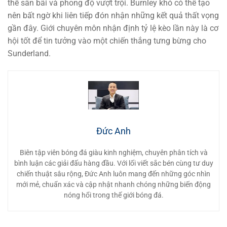
thế sân bãi và phong độ vượt trội. Burnley khó có thể tạo
nên bất ngờ khi liên tiếp đón nhận những kết quả thất vọng
gần đây. Giới chuyên môn nhận định tỷ lệ kèo lần này là cơ
hội tốt để tin tưởng vào một chiến thắng tưng bừng cho
Sunderland.
Đức Anh
Biên tập viên bóng đá giàu kinh nghiệm, chuyên phân tích và
bình luận các giải đấu hàng đầu. Với lối viết sắc bén cùng tư duy
chiến thuật sâu rộng, Đức Anh luôn mang đến những góc nhìn
mới mẻ, chuẩn xác và cập nhật nhanh chóng những biến động
nóng hổi trong thế giới bóng đá.