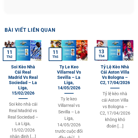
BÀI VIẾT LIÊN QUAN
13
11
11
Th4
Th2
Th5
Soi Kèo Nhà
Ty Le Keo
Tỷ Lệ Kèo Nhà
Cái Real
Villarreal Vs
Cái Aston Villa
Madrid Vs Real
Sevilla – La
Vs Bologna –
Sociedad – La
Liga,
C2, 17/04/2026
Liga,
14/05/2026
15/02/2026
Tỷ lệ kèo nhà
Ty le keo
cái Aston Villa
Soi kèo nhà cái
Villarreal vs
vs Bologna –
Real Madrid vs
Sevilla – La
C2, 17/04/2026
Real Sociedad –
Liga,
không khó
La Liga,
14/05/2026
đoán [...]
15/02/2026
trước cuộc đối
nhận định [...]
đầu chỉ [...]