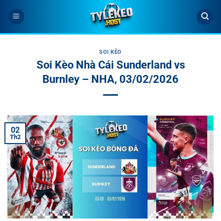
Bỏ
qua
nội
dung
SOI KÈO
Soi Kèo Nhà Cái Sunderland vs
Burnley – NHA, 03/02/2026
02
Th2