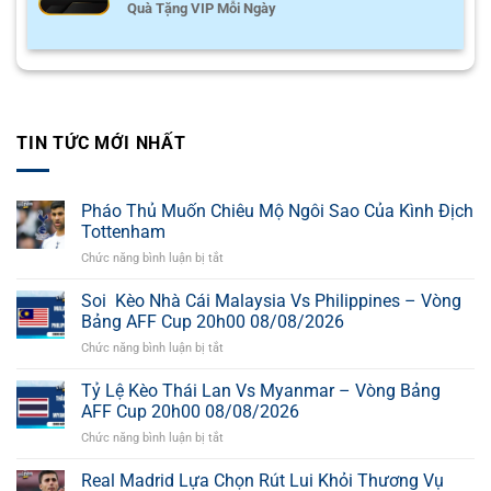
Quà Tặng VIP Mỗi Ngày
TIN TỨC MỚI NHẤT
Pháo Thủ Muốn Chiêu Mộ Ngôi Sao Của Kình Địch
Tottenham
Chức năng bình luận bị tắt
ở
Pháo
Thủ
Soi Kèo Nhà Cái Malaysia Vs Philippines – Vòng
Muốn
Bảng AFF Cup 20h00 08/08/2026
Chiêu
Chức năng bình luận bị tắt
ở
Mộ
Soi
Ngôi
Kèo
Tỷ Lệ Kèo Thái Lan Vs Myanmar – Vòng Bảng
Sao
Nhà
Của
AFF Cup 20h00 08/08/2026
Cái
Kình
Chức năng bình luận bị tắt
ở
Malaysia
Địch
Tỷ
Vs
Tottenham
Lệ
Real Madrid Lựa Chọn Rút Lui Khỏi Thương Vụ
Philippines