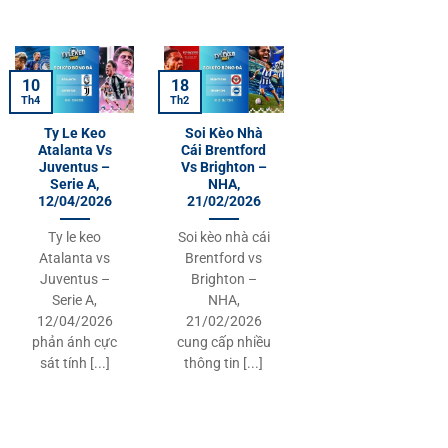
10
18
Th4
Th2
Ty Le Keo
Soi Kèo Nhà
Atalanta Vs
Cái Brentford
Juventus –
Vs Brighton –
Serie A,
NHA,
12/04/2026
21/02/2026
Ty le keo
Soi kèo nhà cái
Atalanta vs
Brentford vs
Juventus –
Brighton –
Serie A,
NHA,
12/04/2026
21/02/2026
phản ánh cực
cung cấp nhiều
sát tính [...]
thông tin [...]