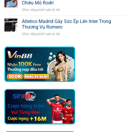
Kèo
–
Chiêu Mộ Rodri
Thái
Vòng
Chức năng bình luận bị tắt
ở
Lan
Bảng
Real
Vs
AFF
Madrid
Atletico Madrid Gây Sức Ép Lên Inter Trong
Myanmar
Cup
Lựa
–
Thương Vụ Romero
20h00
Chọn
Vòng
08/08/2026
Chức năng bình luận bị tắt
ở
Rút
Bảng
Atletico
Lui
AFF
Madrid
Khỏi
Cup
Gây
Thương
20h00
Sức
Vụ
08/08/2026
Ép
Chiêu
Lên
Mộ
Inter
Rodri
Trong
Thương
Vụ
Romero