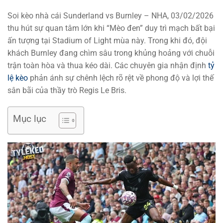
Soi kèo nhà cái Sunderland vs Burnley – NHA, 03/02/2026
thu hút sự quan tâm lớn khi “Mèo đen” duy trì mạch bất bại
ấn tượng tại Stadium of Light mùa này. Trong khi đó, đội
khách Burnley đang chìm sâu trong khủng hoảng với chuỗi
trận toàn hòa và thua kéo dài. Các chuyên gia nhận định
tỷ
lệ kèo
phản ánh sự chênh lệch rõ rệt về phong độ và lợi thế
sân bãi của thầy trò Regis Le Bris.
Mục lục