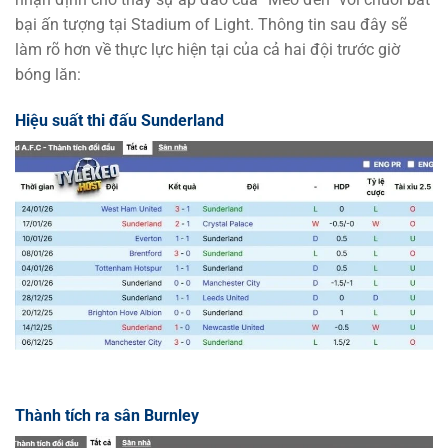
bại ấn tượng tại Stadium of Light. Thông tin sau đây sẽ
làm rõ hơn về thực lực hiện tại của cả hai đội trước giờ
bóng lăn:
Hiệu suất thi đấu Sunderland
Thành tích ra sân Burnley