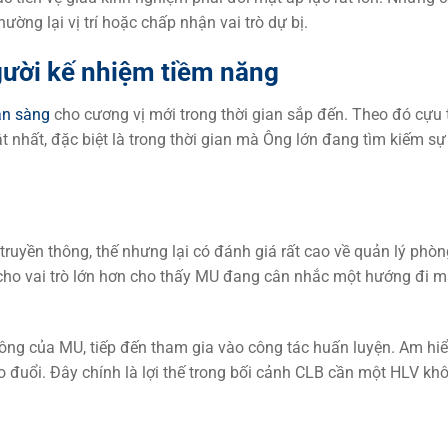
ờng lại vị trí hoặc chấp nhận vai trò dự bị.
gười kế nhiệm tiềm năng
ẵn sàng
cho cương vị mới trong thời gian sắp đến. Theo đó cựu 
t nhất, đặc biệt là trong thời gian mà Ông lớn đang tìm kiếm sự
truyền thông, thế nhưng lại có đánh giá rất cao về quản lý phò
 cho vai trò lớn hơn cho thấy MU đang cân nhắc một hướng đi m
 công của MU, tiếp đến tham gia vào công tác huấn luyện. Am hiể
o đuổi. Đây chính là lợi thế trong bối cảnh CLB cần một HLV kh