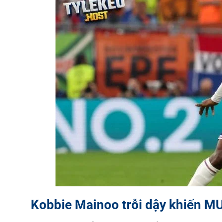
Kobbie Mainoo trỗi dậy khiến M