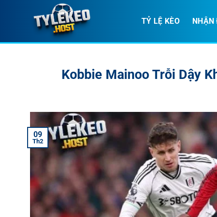
Bỏ
qua
TỶ LỆ KÈO
NHẬN 
nội
dung
Kobbie Mainoo Trỗi Dậy K
09
Th2