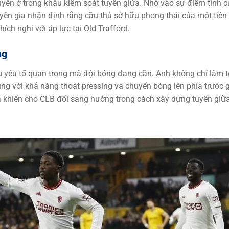
ên ở trong khâu kiểm soát tuyến giữa. Nhờ vào sự điềm tĩnh c
ên gia nhận định rằng cầu thủ sở hữu phong thái của một tiền 
ích nghi với áp lực tại Old Trafford.
ng
u yếu tố quan trọng mà đội bóng đang cần. Anh không chỉ làm 
ùng với khả năng thoát pressing và chuyển bóng lên phía trước
 khiến cho CLB đổi sang hướng trong cách xây dựng tuyến giữa