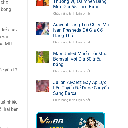
Thương Vụ Osimhen Bằng
 cho
Sức
Mức Giá 55 Triệu Bảng
i bóng
Ép
Chức năng bình luận bị tắt
ở
Lên
Tottenham
Inter
Thúc
Trong
Arsenal Tăng Tốc Chiêu Mộ
Đẩy
Thương
tiếp tục
Ivan Fresneda Để Gia Cố
Thương
Vụ
Hàng Thủ
n vào
Vụ
Romero
Chức năng bình luận bị tắt
ở
Osimhen
của MU.
Arsenal
Bằng
Tăng
Mức
Man United Muốn Hỏi Mua
Tốc
Giá
Bergvall Với Giá 50 triệu
Chiêu
55
bảng
Mộ
Triệu
ác yếu tố
Chức năng bình luận bị tắt
ở
Ivan
Bảng
Man
Fresneda
United
Để
Julian Alvarez Gây Áp Lực
Muốn
Gia
Lên Tuyển Để Được Chuyển
Hỏi
Cố
Sang Barca
Mua
Hàng
Chức năng bình luận bị tắt
ở
Bergvall
Thủ
quá nhiều
Julian
Với
ối hai bên
Alvarez
Giá
Gây
50
Áp
triệu
Lực
bảng