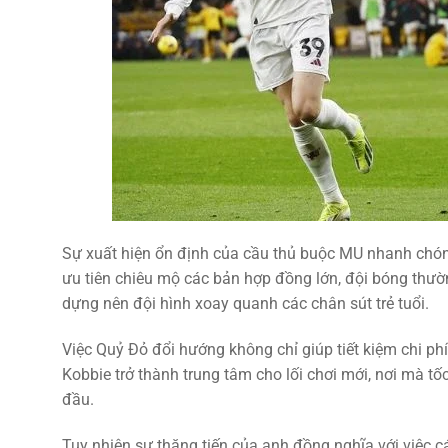
Sự xuất hiện ổn định của cầu thủ buộc MU nhanh chóng x
ưu tiên chiêu mộ các bản hợp đồng lớn, đội bóng thư
dựng nên đội hình xoay quanh các chân sút trẻ tuổi.
Việc Quỷ Đỏ đổi hướng không chỉ giúp tiết kiệm chi ph
Kobbie trở thành trung tâm cho lối chơi mới, nơi mà t
đầu.
Tuy nhiên sự thăng tiến của anh đồng nghĩa với việc cá