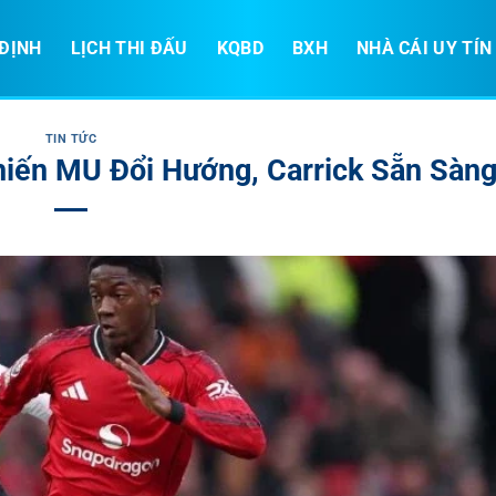
ĐỊNH
LỊCH THI ĐẤU
KQBD
BXH
NHÀ CÁI UY TÍN
TIN TỨC
hiến MU Đổi Hướng, Carrick Sẵn Sàn