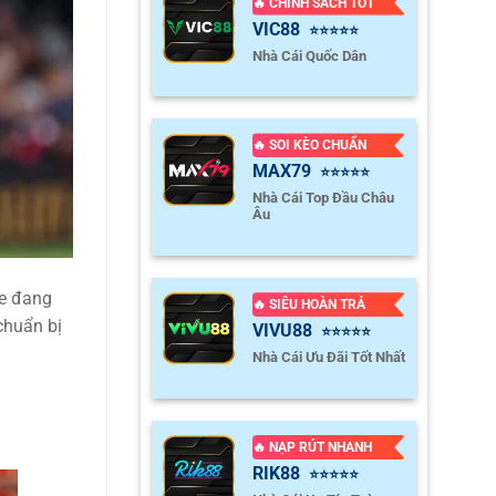
🔥 CHÍNH SÁCH TỐT
VIC88
⭐⭐⭐⭐⭐
Nhà Cái Quốc Dân
🔥 SOI KÈO CHUẨN
MAX79
⭐⭐⭐⭐⭐
Nhà Cái Top Đầu Châu
Âu
ie đang
🔥 SIÊU HOÀN TRẢ
chuẩn bị
VIVU88
⭐⭐⭐⭐⭐
Nhà Cái Ưu Đãi Tốt Nhất
🔥 NẠP RÚT NHANH
RIK88
⭐⭐⭐⭐⭐