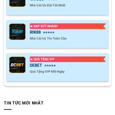
Nhà Cái Ưu Đãi Tốt Nhất
🔥 NẠP RÚT NHANH
RIK88
⭐⭐⭐⭐⭐
Nhà Cái Uy Tín Toàn Cầu
🔥 QUÀ TẶNG VIP
DEBET
⭐⭐⭐⭐⭐
Quà Tặng VIP Mỗi Ngày
TIN TỨC MỚI NHẤT