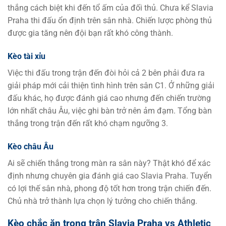
thắng cách biệt khi đến tổ ấm của đối thủ. Chưa kể Slavia
Praha thi đấu ổn định trên sân nhà. Chiến lược phòng thủ
được gia tăng nên đội bạn rất khó công thành.
Kèo tài xỉu
Việc thi đấu trong trận đến đòi hỏi cả 2 bên phải đưa ra
giải pháp mới cải thiện tình hình trên sân C1. Ở những giải
đấu khác, họ được đánh giá cao nhưng đến chiến trường
lớn nhất châu Âu, việc ghi bàn trở nên ảm đạm. Tổng bàn
thắng trong trận đến rất khó chạm ngưỡng 3.
Kèo châu Âu
Ai sẽ chiến thắng trong màn ra sân này? Thật khó để xác
định nhưng chuyên gia đánh giá cao Slavia Praha. Tuyển
có lợi thế sân nhà, phong độ tốt hơn trong trận chiến đến.
Chủ nhà trở thành lựa chọn lý tưởng cho chiến thắng.
Kèo chắc ăn trong trận Slavia Praha vs Athletic