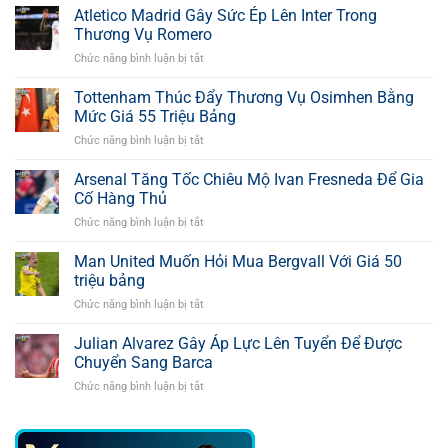
Atletico Madrid Gây Sức Ép Lên Inter Trong
Thương Vụ Romero
Chức năng bình luận bị tắt
ở
Atletico
Madrid
Tottenham Thúc Đẩy Thương Vụ Osimhen Bằng
Gây
Mức Giá 55 Triệu Bảng
Sức
Chức năng bình luận bị tắt
ở
Ép
Tottenham
Lên
Thúc
Arsenal Tăng Tốc Chiêu Mộ Ivan Fresneda Để Gia
Inter
Đẩy
Trong
Cố Hàng Thủ
Thương
Thương
Chức năng bình luận bị tắt
ở
Vụ
Vụ
Arsenal
Osimhen
Romero
Tăng
Man United Muốn Hỏi Mua Bergvall Với Giá 50
Bằng
Tốc
Mức
triệu bảng
Chiêu
Giá
Chức năng bình luận bị tắt
ở
Mộ
55
Man
Ivan
Triệu
United
Julian Alvarez Gây Áp Lực Lên Tuyển Để Được
Fresneda
Bảng
Muốn
Để
Chuyển Sang Barca
Hỏi
Gia
Chức năng bình luận bị tắt
ở
Mua
Cố
Julian
Bergvall
Hàng
Alvarez
Với
Thủ
Gây
Giá