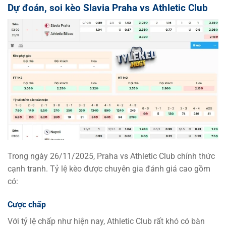
Dự đoán, soi kèo Slavia Praha vs Athletic Club
Trong ngày 26/11/2025, Praha vs Athletic Club chính thức
cạnh tranh. Tỷ lệ kèo được chuyên gia đánh giá cao gồm
có:
Cược chấp
Với tỷ lệ chấp như hiện nay, Athletic Club rất khó có bàn