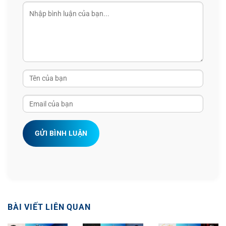
GỬI BÌNH LUẬN
BÀI VIẾT LIÊN QUAN