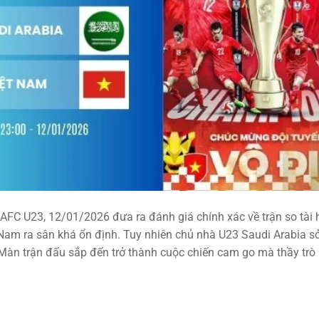
 AFC U23, 12/01/2026 đưa ra đánh giá chính xác về trận so tài 
Nam ra sân khá ổn định. Tuy nhiên chủ nhà U23 Saudi Arabia sở
Màn trận đấu sắp đến trở thành cuộc chiến cam go mà thầy trò