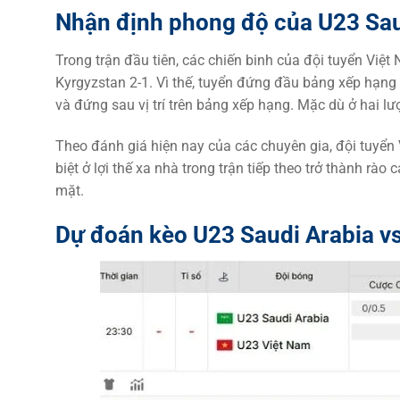
Nhận định phong độ của U23 Sau
Trong trận đầu tiên, các chiến binh của đội tuyển Việt
Kyrgyzstan 2-1. Vì thế, tuyển đứng đầu bảng xếp hạng
và đứng sau vị trí trên bảng xếp hạng. Mặc dù ở hai l
Theo đánh giá hiện nay của các chuyên gia, đội tuyển 
biệt ở lợi thế xa nhà trong trận tiếp theo trở thành r
mặt.
Dự đoán kèo U23 Saudi Arabia v