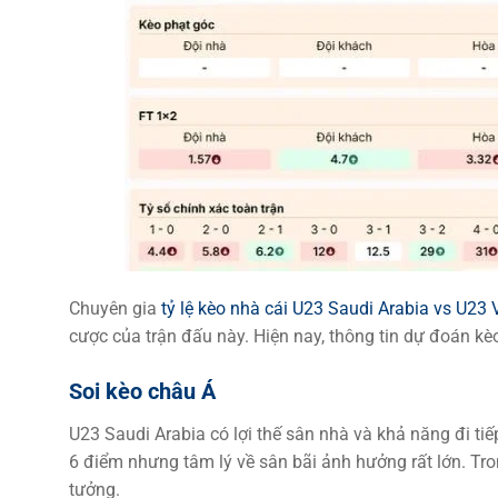
Chuyên gia
tỷ lệ kèo nhà cái U23 Saudi Arabia vs U2
cược của trận đấu này. Hiện nay, thông tin dự đoán k
Soi kèo châu Á
U23 Saudi Arabia có lợi thế sân nhà và khả năng đi ti
6 điểm nhưng tâm lý về sân bãi ảnh hưởng rất lớn. Tro
tưởng.