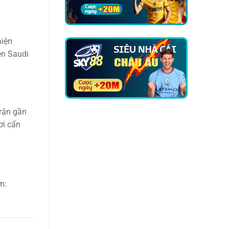
hiện
ên Saudi
trận gần
ơi cẩn
m: