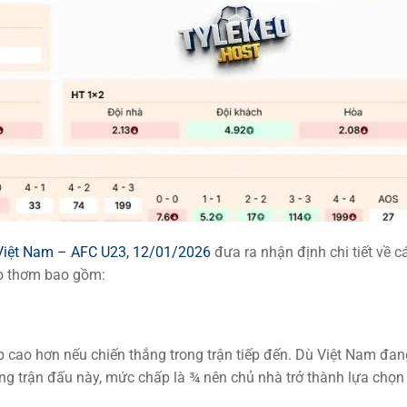
3 Việt Nam – AFC U23, 12/01/2026
đưa ra nhận định chi tiết về 
èo thơm bao gồm:
ếp cao hơn nếu chiến thắng trong trận tiếp đến. Dù Việt Nam đa
ng trận đấu này, mức chấp là ¾ nên chủ nhà trở thành lựa chọn