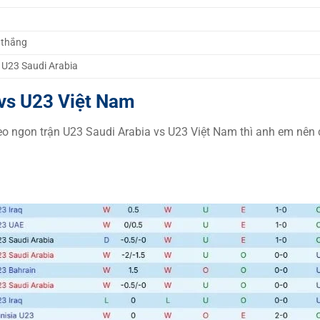
 thắng
 U23 Saudi Arabia
 vs U23 Việt Nam
èo ngon trận U23 Saudi Arabia vs U23 Việt Nam thì anh em nên 