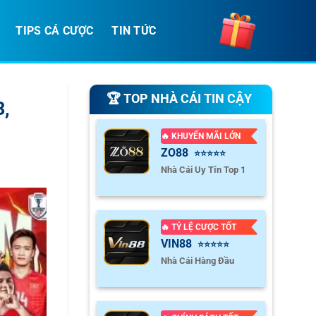
TIPS CÁ CƯỢC
TIN TỨC
🏆️ TOP NHÀ CÁI TIN CẬY
3,
🔥 KHUYẾN MÃI LỚN
ZO88
⭐⭐⭐⭐⭐
Nhà Cái Uy Tín Top 1
🔥 TỶ LỆ CƯỢC TỐT
VIN88
⭐⭐⭐⭐⭐
Nhà Cái Hàng Đầu