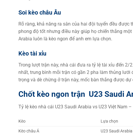
Soi kèo châu Âu
Rõ ràng, khả năng ra sân của hai đội tuyển đều được t
phong độ tốt nhưng điều này giúp họ chiến thắng một 
Arabia luôn là kèo ngon để anh em lựa chọn.
Kèo tài xỉu
Trong lượt trận này, nhà cái đưa ra tỷ lệ tài xỉu đến 
nhất, trung bình mỗi trận có gần 2 pha làm thủng lưới 
trọng và dè chừng ở trận này, mốc bàn thắng được dự
Chốt kèo ngon trận U23 Saudi A
Tỷ lệ kèo nhà cái U23 Saudi Arabia vs U23 Việt Nam 
Kèo
Lựa chọn
Kèo châu Á
U23 Saudi Arabia