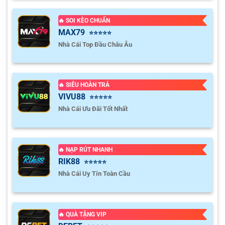
🔥 SOI KÈO CHUẨN
MAX79
⭐⭐⭐⭐⭐
Nhà Cái Top Đầu Châu Âu
🔥 SIÊU HOÀN TRẢ
VIVU88
⭐⭐⭐⭐⭐
Nhà Cái Ưu Đãi Tốt Nhất
🔥 NẠP RÚT NHANH
RIK88
⭐⭐⭐⭐⭐
Nhà Cái Uy Tín Toàn Cầu
🔥 QUÀ TẶNG VIP