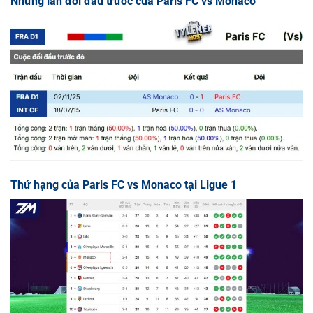
Những lần đối đầu trước của Paris FC vs Monaco
Thứ hạng của Paris FC vs Monaco tại Ligue 1