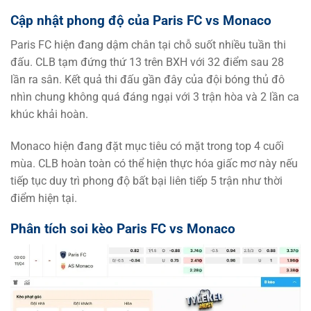
Cập nhật phong độ của Paris FC vs Monaco
Paris FC hiện đang dậm chân tại chỗ suốt nhiều tuần thi
đấu. CLB tạm đứng thứ 13 trên BXH với 32 điểm sau 28
lần ra sân. Kết quả thi đấu gần đây của đội bóng thủ đô
nhìn chung không quá đáng ngại với 3 trận hòa và 2 lần ca
khúc khải hoàn.
Monaco hiện đang đặt mục tiêu có mặt trong top 4 cuối
mùa. CLB hoàn toàn có thể hiện thực hóa giấc mơ này nếu
tiếp tục duy trì phong độ bất bại liên tiếp 5 trận như thời
điểm hiện tại.
Phân tích soi kèo Paris FC vs Monaco