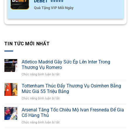
DEBET
⭐⭐⭐⭐⭐
Quà Tặng VIP Mỗi Ngày
TIN TỨC MỚI NHẤT
Atletico Madrid Gây Sức Ép Lên Inter Trong
Thương Vụ Romero
Chức năng bình luận bị tắt
ở
Atletico
Madrid
Tottenham Thúc Đẩy Thương Vụ Osimhen Bằng
Gây
Mức Giá 55 Triệu Bảng
Sức
Chức năng bình luận bị tắt
ở
Ép
Tottenham
Lên
Thúc
Arsenal Tăng Tốc Chiêu Mộ Ivan Fresneda Để Gia
Inter
Đẩy
Trong
Cố Hàng Thủ
Thương
Thương
Chức năng bình luận bị tắt
ở
Vụ
Vụ
Arsenal
Osimhen
Romero