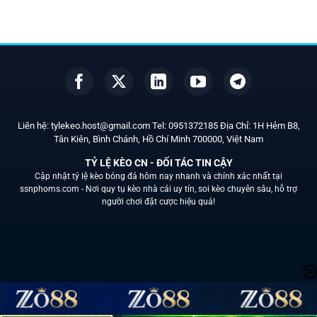
Liên hệ:
tylekeo.host@gmail.com
Tel:
0951372185
Địa Chỉ: 1H Hẻm B8,
Tân Kiên, Bình Chánh, Hồ Chí Minh
700000
, Việt Nam
TỶ LỆ KÈO CN - ĐỐI TÁC TIN CẬY
Cập nhật tỷ lệ kèo bóng đá hôm nay nhanh và chính xác nhất tại
ssnphoms.com -
Nơi quy tụ kèo nhà cái uy tín, soi kèo chuyên sâu, hỗ trợ
người chơi đặt cược hiệu quả!
Liên Hệ
Chính sách bảo mật
Soi kèo
Nhà cái uy tín
Tin Tức