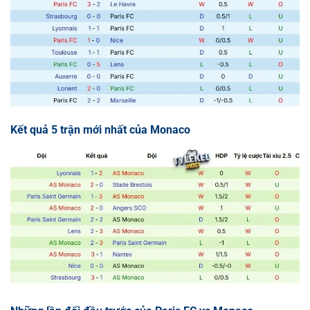
Kết quả 5 trận mới nhất của Monaco