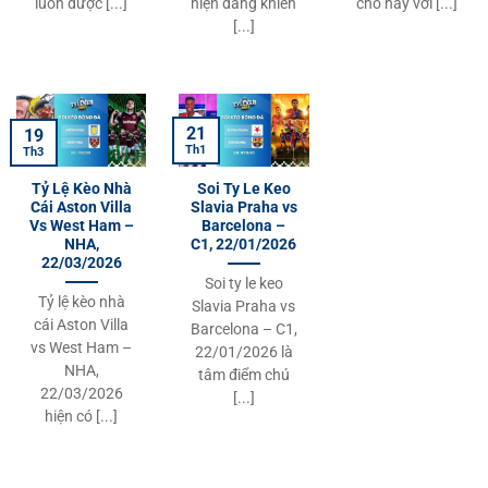
luôn được [...]
hiện đang khiến
cho hay với [...]
[...]
21
19
Th1
Th3
Tỷ Lệ Kèo Nhà
Soi Ty Le Keo
Cái Aston Villa
Slavia Praha vs
Vs West Ham –
Barcelona –
NHA,
C1, 22/01/2026
22/03/2026
Soi ty le keo
Tỷ lệ kèo nhà
Slavia Praha vs
cái Aston Villa
Barcelona – C1,
vs West Ham –
22/01/2026 là
NHA,
tâm điểm chú
22/03/2026
[...]
hiện có [...]