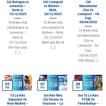
Cái Bologna vs
Cái Liverpool
Cái
Juventus –
vs Wolves –
Manchester
Serie A,
NHA,
City Vs
15/12/2025
20/12/2025
Liverpool – FA
Cup,
04/04/2026
Tỷ lệ kèo nhà
Tỷ lệ kèo nhà
cái Bologna vs
cái Liverpool vs
Tỷ lệ kèo nhà
Juventus –
Wolves – NHA,
cái Manchester
Serie A,
20/12/2025
City vs
15/12/2025
đánh giá đây là
Liverpool – FA
cho hay cuộc
[...]
Cup,
[...]
04/04/2026
hiện đang [...]
03
07
28
Th5
Th1
Th1
Tỷ Lệ Kèo
Soi Kèo Nhà
Soi Ty Le Keo
Espanyol Vs
Cái Girona vs
FCSB Vs
Real Madrid –
Osasuna – La
Fenerbahçe –