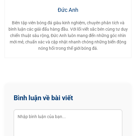
Đức Anh
Biên tập viên bóng đá giàu kinh nghiệm, chuyên phân tích và
bình luận các giải đấu hàng đầu. Với lối viết sắc bén cùng tư duy
chiến thuật sâu rộng, Đức Anh luôn mang đến những góc nhìn
mới mẻ, chuẩn xác và cập nhật nhanh chóng những biến động
nóng hổi trong thế giới bóng đá.
Bình luận về bài viết