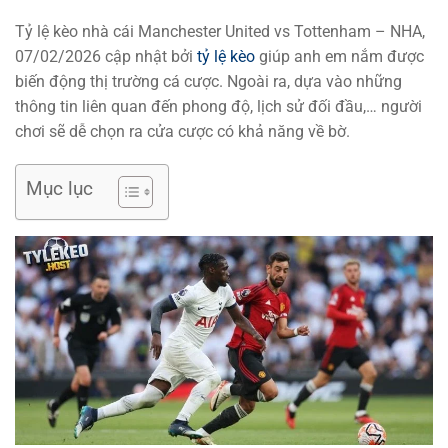
Tỷ lệ kèo nhà cái Manchester United vs Tottenham – NHA,
07/02/2026 cập nhật bởi
tỷ lệ kèo
giúp anh em nắm được
biến động thị trường cá cược. Ngoài ra, dựa vào những
thông tin liên quan đến phong độ, lịch sử đối đầu,… người
chơi sẽ dễ chọn ra cửa cược có khả năng về bờ.
Mục lục