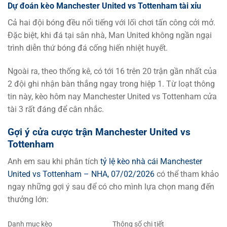
Dự đoán kèo Manchester United vs Tottenham tài xỉu
Cả hai đội bóng đều nổi tiếng với lối chơi tấn công cởi mở.
Đặc biệt, khi đá tại sân nhà, Man United không ngần ngại
trình diễn thứ bóng đá cống hiến nhiệt huyết.
Ngoài ra, theo thống kê, có tới 16 trên 20 trận gần nhất của
2 đội ghi nhận bàn thắng ngay trong hiệp 1. Từ loạt thông
tin này, kèo hôm nay Manchester United vs Tottenham cửa
tài 3 rất đáng để cân nhắc.
Gợi ý cửa cược trận Manchester United vs
Tottenham
Anh em sau khi phân tích
tỷ lệ kèo nhà cái Manchester
United vs Tottenham – NHA, 07/02/2026
có thể tham khảo
ngay những gợi ý sau để có cho mình lựa chọn mang đến
thưởng lớn:
Danh mục kèo
Thông số chi tiết