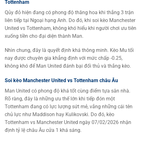
Tottenham
Qủy đỏ hiện đang có phong độ thăng hoa khi thắng 3 trận
liên tiếp tại Ngoại hạng Anh. Do đó, khi soi kèo Manchester
United vs Tottenham, không khó hiểu khi người chơi ưu tiên
xuống tiền cho đại diện thành Man.
Nhìn chung, đây là quyết định khá thông minh. Kèo Mu tối
nay được chuyên gia khẳng định với mức chấp -0.25,
không khó để Man United đánh bại đối thủ và thắng kèo.
Soi kèo Manchester United vs Tottenham châu Âu
Man United có phong độ khá tốt cùng điểm tựa sân nhà.
Rõ ràng, đây là những ưu thế lớn khi tiếp đón một
Tottenham đang có lực lượng sứt mẻ, vắng những cái tên
chủ lực như Maddison hay Kulikovski. Do đó, kèo
Tottenham vs Manchester United ngày 07/02/2026 nhận
định tỷ lệ châu Âu cửa 1 khá sáng.