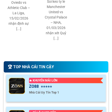
Soi keo ty le
Oviedo vs
Manchester
Athletic Club –
United vs
La Liga,
Crystal Palace
15/02/2026
– NHA,
nhận định sự
01/03/2026
[...]
nhận xét Quỷ
[...]
🏆️ TOP NHÀ CÁI TIN CẬY
🔥 KHUYẾN MÃI LỚN
ZO88
⭐⭐⭐⭐⭐
Nhà Cái Uy Tín Top 1