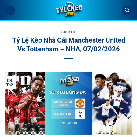
Bỏ
qua
nội
dung
SOI KÈO
Tỷ Lệ Kèo Nhà Cái Manchester United
Vs Tottenham – NHA, 07/02/2026
03
Th2