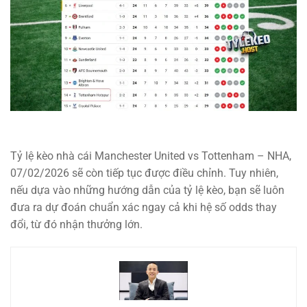
Tỷ lệ kèo nhà cái Manchester United vs Tottenham – NHA,
07/02/2026 sẽ còn tiếp tục được điều chỉnh. Tuy nhiên,
nếu dựa vào những hướng dẫn của tỷ lệ kèo, bạn sẽ luôn
đưa ra dự đoán chuẩn xác ngay cả khi hệ số odds thay
đổi, từ đó nhận thưởng lớn.