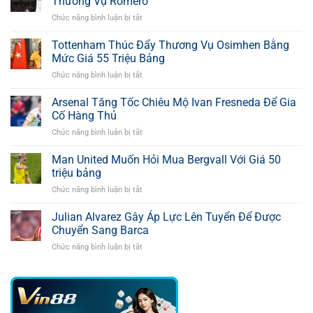
Thương Vụ Romero
Chức năng bình luận bị tắt
ở
Atletico
Madrid
Tottenham Thúc Đẩy Thương Vụ Osimhen Bằng
Gây
Mức Giá 55 Triệu Bảng
Sức
Chức năng bình luận bị tắt
ở
Ép
Tottenham
Lên
Thúc
Arsenal Tăng Tốc Chiêu Mộ Ivan Fresneda Để Gia
Inter
Đẩy
Trong
Cố Hàng Thủ
Thương
Thương
Chức năng bình luận bị tắt
ở
Vụ
Vụ
Arsenal
Osimhen
Romero
Tăng
Man United Muốn Hỏi Mua Bergvall Với Giá 50
Bằng
Tốc
Mức
triệu bảng
Chiêu
Giá
Chức năng bình luận bị tắt
ở
Mộ
55
Man
Ivan
Triệu
United
Julian Alvarez Gây Áp Lực Lên Tuyển Để Được
Fresneda
Bảng
Muốn
Để
Chuyển Sang Barca
Hỏi
Gia
Chức năng bình luận bị tắt
ở
Mua
Cố
Julian
Bergvall
Hàng
Alvarez
Với
Thủ
Gây
Giá
Áp
50
Lực
triệu