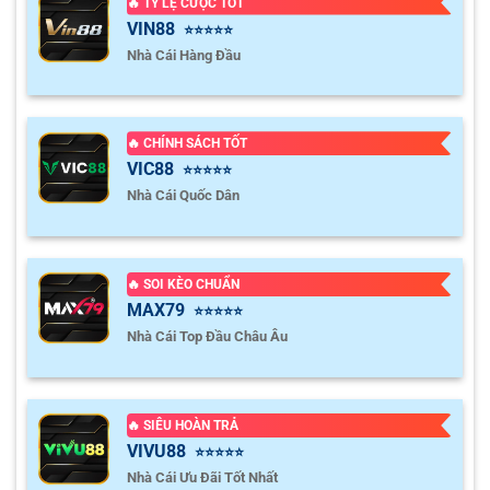
🔥 TỶ LỆ CƯỢC TỐT
VIN88
⭐⭐⭐⭐⭐
Nhà Cái Hàng Đầu
🔥 CHÍNH SÁCH TỐT
VIC88
⭐⭐⭐⭐⭐
Nhà Cái Quốc Dân
🔥 SOI KÈO CHUẨN
MAX79
⭐⭐⭐⭐⭐
Nhà Cái Top Đầu Châu Âu
🔥 SIÊU HOÀN TRẢ
VIVU88
⭐⭐⭐⭐⭐
Nhà Cái Ưu Đãi Tốt Nhất