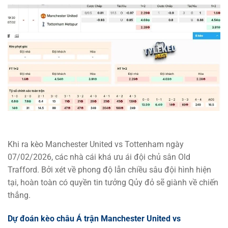
Khi ra kèo Manchester United vs Tottenham ngày
07/02/2026, các nhà cái khá ưu ái đội chủ sân Old
Trafford. Bởi xét về phong độ lẫn chiều sâu đội hình hiện
tại, hoàn toàn có quyền tin tưởng Qủy đỏ sẽ giành về chiến
thắng.
Dự đoán kèo châu Á trận Manchester United vs