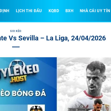
ĐỊNH
LỊCH THI ĐẤU
KQBD
BXH
NHÀ CÁI UY TÍN
SOI KÈO
te Vs Sevilla – La Liga, 24/04/2026