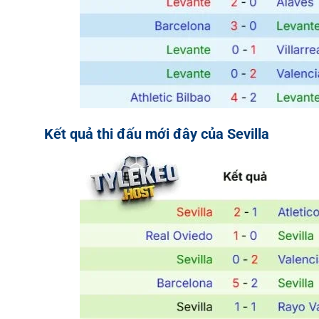
Kết quả thi đấu mới đây của Sevilla