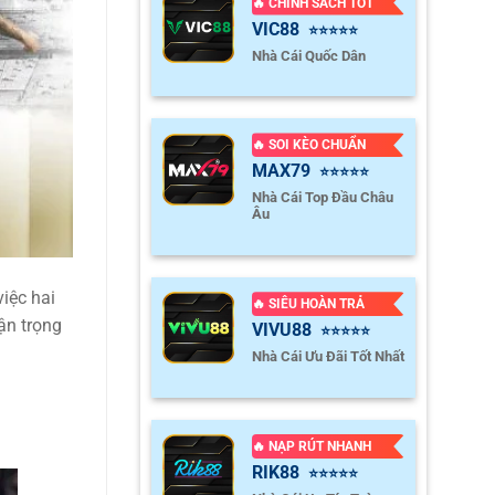
🔥 CHÍNH SÁCH TỐT
VIC88
⭐⭐⭐⭐⭐
Nhà Cái Quốc Dân
🔥 SOI KÈO CHUẨN
MAX79
⭐⭐⭐⭐⭐
Nhà Cái Top Đầu Châu
Âu
việc hai
🔥 SIÊU HOÀN TRẢ
ận trọng
VIVU88
⭐⭐⭐⭐⭐
Nhà Cái Ưu Đãi Tốt Nhất
🔥 NẠP RÚT NHANH
RIK88
⭐⭐⭐⭐⭐