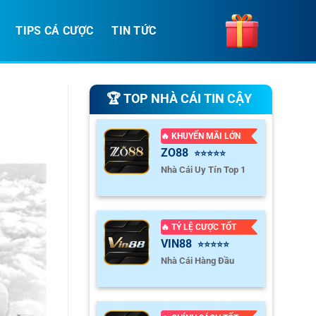
TIPS CÁ CƯỢC
TIN TỨC
🏆️ TOP NHÀ CÁI TIN CẬY
🔥 KHUYẾN MÃI LỚN
ZO88
⭐⭐⭐⭐⭐
Nhà Cái Uy Tín Top 1
🔥 TỶ LỆ CƯỢC TỐT
VIN88
⭐⭐⭐⭐⭐
Nhà Cái Hàng Đầu