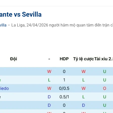
ante vs Sevilla
illa
– La Liga, 24/04/2026 người hâm mộ quan tâm đến trận c