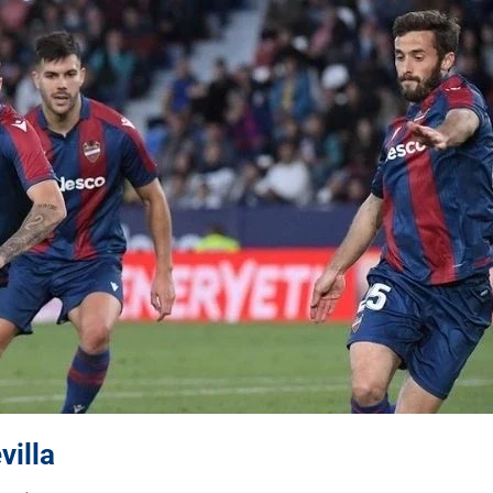
villa