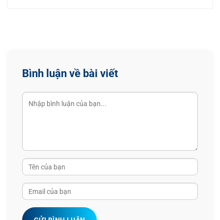
Bình luận về bài viết