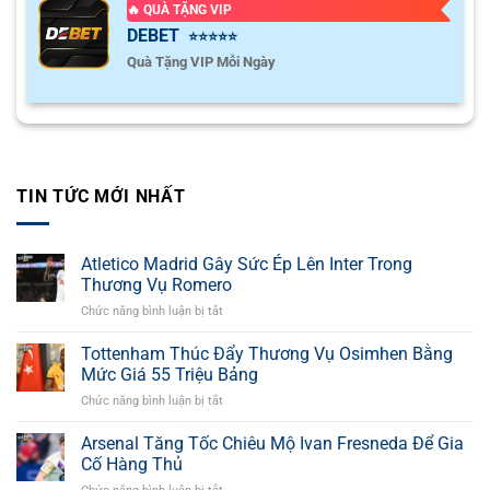
🔥 QUÀ TẶNG VIP
DEBET
⭐⭐⭐⭐⭐
Quà Tặng VIP Mỗi Ngày
TIN TỨC MỚI NHẤT
Atletico Madrid Gây Sức Ép Lên Inter Trong
Thương Vụ Romero
Chức năng bình luận bị tắt
ở
Atletico
Madrid
Tottenham Thúc Đẩy Thương Vụ Osimhen Bằng
Gây
Mức Giá 55 Triệu Bảng
Sức
Chức năng bình luận bị tắt
ở
Ép
Tottenham
Lên
Thúc
Arsenal Tăng Tốc Chiêu Mộ Ivan Fresneda Để Gia
Inter
Đẩy
Trong
Cố Hàng Thủ
Thương
Thương