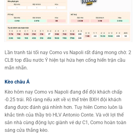
Lần tranh tài tối nay Como vs Napoli rất đáng mong chờ. 2
CLB top đầu nước Ý hiện tại hứa hẹn cống hiến trận cầu
mãn nhãn.
Kèo châu Á
Kèo hôm nay Como vs Napoli đang để đội khách chấp
-0.25 trái. Rõ ràng nếu xét về vị thế trên BXH đội khách
đang được đánh giá nhỉnh hơn. Tuy hiên Como luôn là
khắc tinh của thầy trò HLV Antonio Conte. Và với lợi thế
sân nhà cùng động lực giành vé dự C1, Como hoàn toàn
sáng cửa thắng kèo.