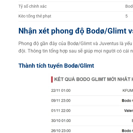
Tỷ số chính xác
Bod
Kèo tổng thẻ phạt
5
Nhận xét phong độ Bodø/Glimt v
Phong độ gần đây của Bodø/Glimt và Juventus là yếu
đội. Thông tin tổng hợp sau sẽ giúp mọi người có cái n
Thành tích tuyển Bodø/Glimt