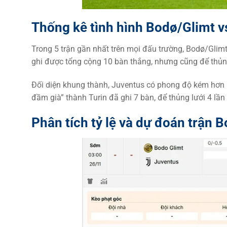
Thống kê tình hình Bodø/Glimt v
Trong 5 trận gần nhất trên mọi đấu trường, Bodø/Glimt
ghi được tổng cộng 10 bàn thắng, nhưng cũng để thủng
Đối diện khung thành, Juventus có phong độ kém hơn mộ
đầm già” thành Turin đã ghi 7 bàn, để thủng lưới 4 lần 
Phân tích tỷ lệ và dự đoán trận 