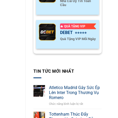
Nhà Cái Uy Tín Toàn
Cầu
🔥 QUÀ TẶNG VIP
DEBET
⭐⭐⭐⭐⭐
Quà Tặng VIP Mỗi Ngày
TIN TỨC MỚI NHẤT
Atletico Madrid Gây Sức Ép
Lên Inter Trong Thương Vụ
Romero
Chức năng bình luận bị tắt
ở
Atletico
Madrid
Tottenham Thúc Đẩy
Gây