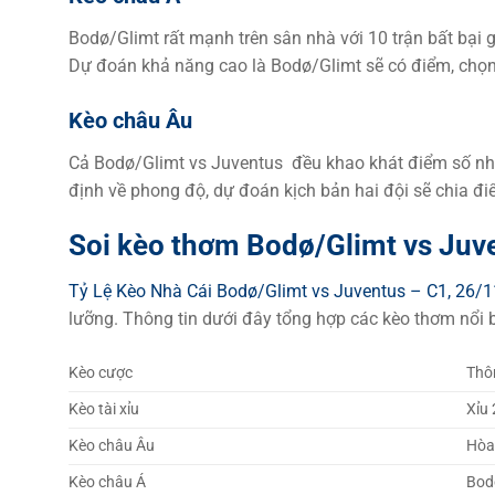
Bodø/Glimt rất mạnh trên sân nhà với 10 trận bất bại g
Dự đoán khả năng cao là Bodø/Glimt sẽ có điểm, chọn
Kèo châu Âu
Cả Bodø/Glimt vs Juventus đều khao khát điểm số như
định về phong độ, dự đoán kịch bản hai đội sẽ chia đi
Soi kèo thơm Bodø/Glimt vs Juv
Tỷ Lệ Kèo Nhà Cái Bodø/Glimt vs Juventus – C1, 26/
lưỡng. Thông tin dưới đây tổng hợp các kèo thơm nổi 
Kèo cược
Thô
Kèo tài xỉu
Xỉu 
Kèo châu Âu
Hò
Kèo châu Á
Bod