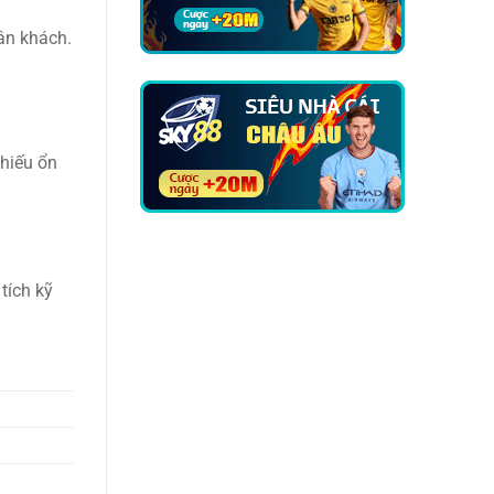
sân khách.
hiếu ổn
tích kỹ