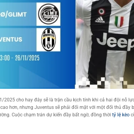
2025 cho hay đây sẽ là trận cầu kịch tính khi cả hai đội nỗ lự
ao hơn, nhưng Juventus sẽ phải đối mặt với một đối thủ đầy b
cường. Cuộc chạm trán dự kiến đầy bất ngờ, đồng thời
tỷ lệ kèo
c