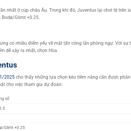
ần nhất ở cúp châu Âu. Trong khi đó, Juventus lại chơi tệ trên 
 Bodø/Glimt +0.25.
ng có nhiều điểm yếu về mặt tấn công lẫn phòng ngự. Với sự t
ểm dễ xảy ra nhất, chọn Hòa.
entus
11/2025
cho thấy những lựa chọn kèo tiềm năng cần được phân 
bật cho việc tham gia dự đoán:
ng số
2.5
a
ø/Glimt +0.25