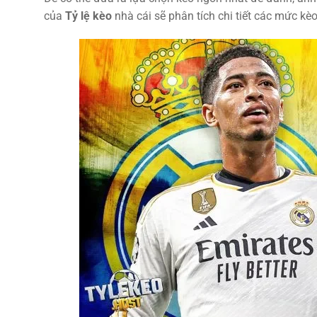
của
Tỷ lệ kèo
nhà cái sẽ phân tích chi tiết các mức k