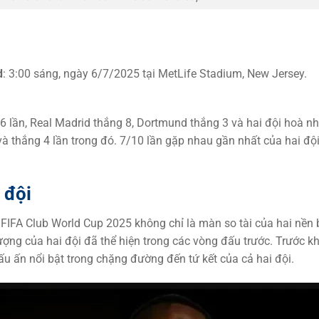
d
: 3:00 sáng, ngày 6/7/2025 tại MetLife Stadium, New Jersey.
6 lần, Real Madrid thắng 8, Dortmund thắng 3 và hai đội hoà nh
à thắng 4 lần trong đó. 7/10 lần gặp nhau gần nhất của hai đội
 đội
t FIFA Club World Cup 2025 không chỉ là màn so tài của hai nền
ượng của hai đội đã thể hiện trong các vòng đấu trước. Trước kh
ấu ấn nổi bật trong chặng đường đến tứ kết của cả hai đội.