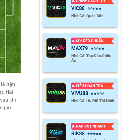
🔥 CHÍNH SÁCH TỐT
VIC88
⭐⭐⭐⭐⭐
Nhà Cái Quốc Dân
🔥 SOI KÈO CHUẨN
MAX79
⭐⭐⭐⭐⭐
Nhà Cái Top Đầu Châu
Âu
 là trận
🔥 SIÊU HOÀN TRẢ
m). Hai
VIVU88
⭐⭐⭐⭐⭐
sau khi
Nhà Cái Ưu Đãi Tốt Nhất
 ngon
🔥 NẠP RÚT NHANH
RIK88
⭐⭐⭐⭐⭐