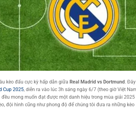
sâu kèo đấu cực kỳ hấp dẫn giữa
Real Madrid vs Dortmund
. Đây
ld Cup 2025
, diễn ra vào lúc 3h sáng ngày 6/7 (theo giờ Việt Na
và đều mong muốn đạt được một danh hiệu trong mùa giải 2025 
 kèo, đội hình cũng như phong độ để chúng tôi đưa ra những kèo