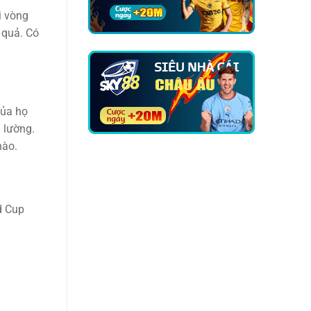
i vòng
 quả. Có
của họ
 lường.
nào.
d Cup