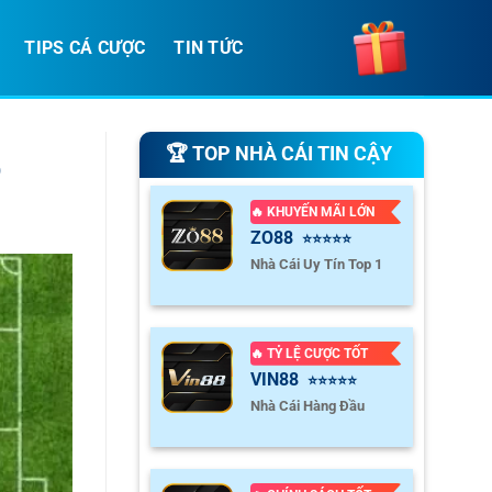
TIPS CÁ CƯỢC
TIN TỨC
🏆️ TOP NHÀ CÁI TIN CẬY
p
🔥 KHUYẾN MÃI LỚN
ZO88
⭐⭐⭐⭐⭐
Nhà Cái Uy Tín Top 1
🔥 TỶ LỆ CƯỢC TỐT
VIN88
⭐⭐⭐⭐⭐
Nhà Cái Hàng Đầu