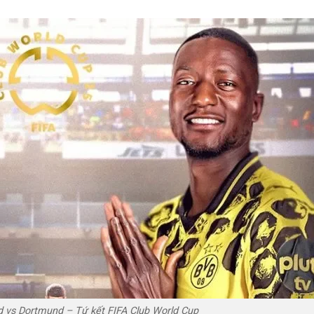
id vs Dortmund – Tứ kết FIFA Club World Cup