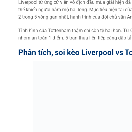
Liverpool từ ứng cử viên vô địch đầu mùa giải hiện đ
thể khiến người hâm mộ hài lòng. Mục tiêu hiện tại của 
2 trong 5 vòng gần nhất, hành trình của đội chủ sân A
Tình hình của Tottenham thậm chí còn tệ hại hơn. Từ 
nhóm an toàn 1 điểm. 5 trận thua liên tiếp càng dập 
Phân tích, soi kèo Liverpool vs