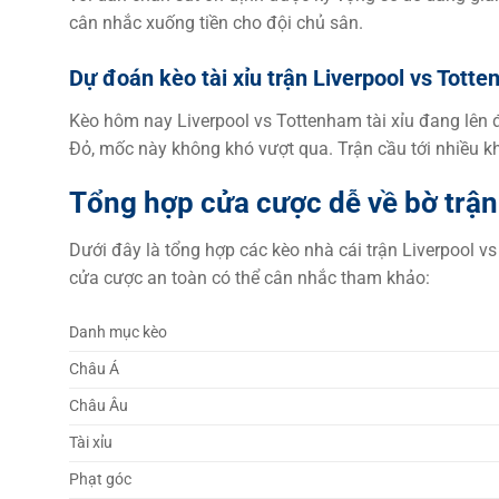
cân nhắc xuống tiền cho đội chủ sân.
Dự đoán kèo tài xỉu trận Liverpool vs Tott
Kèo hôm nay Liverpool vs Tottenham tài xỉu đang lên 
Đỏ, mốc này không khó vượt qua. Trận cầu tới nhiều kh
Tổng hợp cửa cược dễ về bờ trận
Dưới đây là tổng hợp các kèo nhà cái trận Liverpool v
cửa cược an toàn có thể cân nhắc tham khảo:
Danh mục kèo
Châu Á
Châu Âu
Tài xỉu
Phạt góc