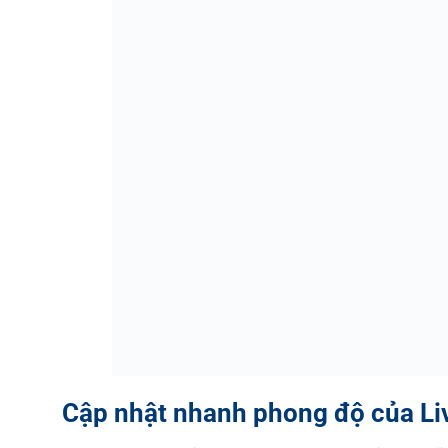
Cập nhật nhanh phong độ của Li