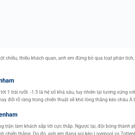
ột chiều, thiếu khách quan, anh em đừng bỏ qua loạt phân tích
enham
i 1 trái rưỡi. -1.5 là hệ số khá sâu, tuy nhiên lại tương xứng vớ
y đổi rõ ràng trong chiến thuật sẽ khó lòng thắng kèo châu Á tr
ttenham
ng trận làm khách sắp tới cực thấp. Ngược lại, đội bóng thành 
nh chiến thắng. Do đó, anh em đang soi kèo Liverpool vs Totte