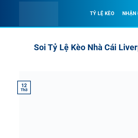
Bỏ
qua
TỶ LỆ KÈO
NHẬN 
nội
dung
Soi Tỷ Lệ Kèo Nhà Cái Live
12
Th3