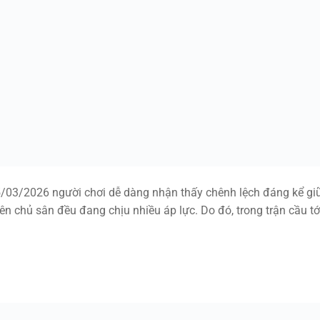
15/03/2026 người chơi dễ dàng nhận thấy chênh lệch đáng kể gi
bên chủ sân đều đang chịu nhiều áp lực. Do đó, trong trận cầu tớ