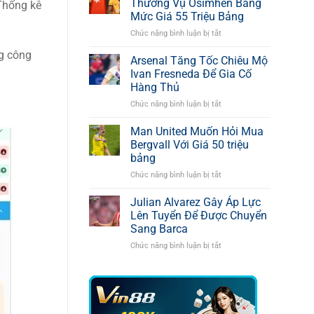
Thương Vụ Osimhen Bằng
Thống kê
Sức
Mức Giá 55 Triệu Bảng
Ép
Chức năng bình luận bị tắt
ở
Lên
Tottenham
Inter
ng công
Thúc
Trong
Arsenal Tăng Tốc Chiêu Mộ
Đẩy
Thương
Ivan Fresneda Để Gia Cố
Thương
Vụ
Hàng Thủ
Vụ
Romero
Chức năng bình luận bị tắt
ở
Osimhen
Arsenal
Bằng
Tăng
Mức
Man United Muốn Hỏi Mua
Tốc
Giá
Bergvall Với Giá 50 triệu
Chiêu
55
bảng
Mộ
Triệu
Chức năng bình luận bị tắt
ở
Ivan
Bảng
Man
Fresneda
United
Để
Julian Alvarez Gây Áp Lực
Muốn
Gia
Lên Tuyển Để Được Chuyển
Hỏi
Cố
Sang Barca
Mua
Hàng
Chức năng bình luận bị tắt
ở
Bergvall
Thủ
Julian
Với
Alvarez
Giá
Gây
50
Áp
triệu
Lực
bảng