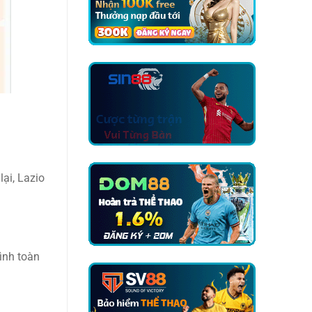
Lên
Tuyển
Để
Được
Chuyển
Sang
Barca
lại, Lazio
hình toàn