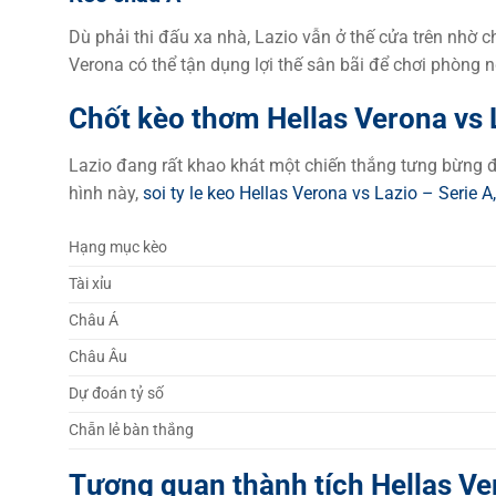
Dù phải thi đấu xa nhà, Lazio vẫn ở thế cửa trên nhờ c
Verona có thể tận dụng lợi thế sân bãi để chơi phòng 
Chốt kèo thơm Hellas Verona vs 
Lazio đang rất khao khát một chiến thắng tưng bừng đ
hình này,
soi ty le keo Hellas Verona vs Lazio – Serie 
Hạng mục kèo
Tài xỉu
Châu Á
Châu Âu
Dự đoán tỷ số
Chẵn lẻ bàn thắng
Tương quan thành tích Hellas Ve