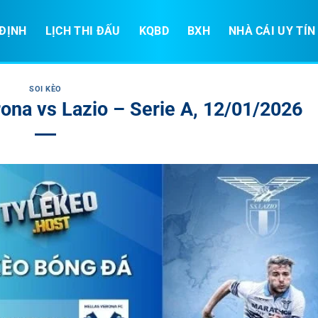
ĐỊNH
LỊCH THI ĐẤU
KQBD
BXH
NHÀ CÁI UY TÍN
SOI KÈO
rona vs Lazio – Serie A, 12/01/2026