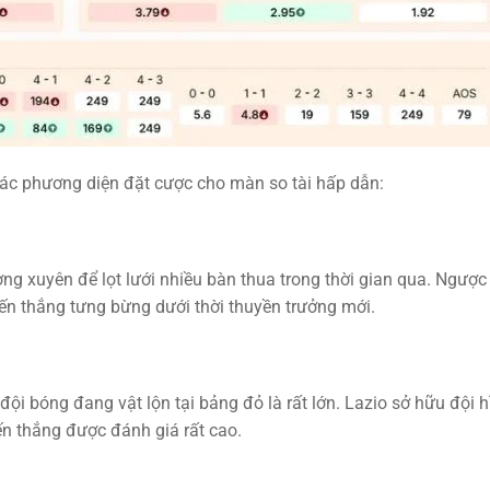
các phương diện đặt cược cho màn so tài hấp dẫn:
ng xuyên để lọt lưới nhiều bàn thua trong thời gian qua. Ngược 
ến thắng tưng bừng dưới thời thuyền trưởng mới.
đội bóng đang vật lộn tại bảng đỏ là rất lớn. Lazio sở hữu đội 
ến thắng được đánh giá rất cao.