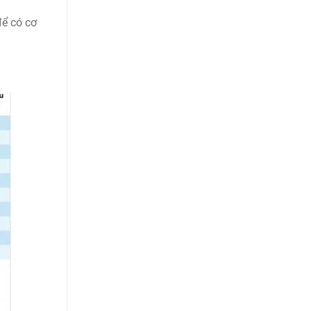
để có cơ