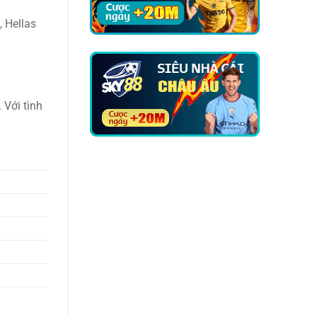
, Hellas
 Với tình