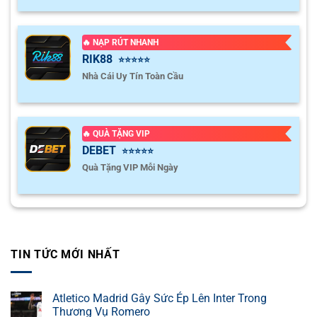
🔥 NẠP RÚT NHANH
RIK88
⭐⭐⭐⭐⭐
Nhà Cái Uy Tín Toàn Cầu
🔥 QUÀ TẶNG VIP
DEBET
⭐⭐⭐⭐⭐
Quà Tặng VIP Mỗi Ngày
TIN TỨC MỚI NHẤT
Atletico Madrid Gây Sức Ép Lên Inter Trong
Thương Vụ Romero