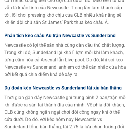
cân nhắc xuống tiền cho đội cửa dưới. Bởi Mèo Đen từ lâu
vẫn là khắc tinh của Newcastle. Trong lần làm khách sắp
tới, lối chơi pressing khó chịu của CLB nhiều khả năng sẽ
khiến đội chủ sân St James’ Park thua kèo châu Á.
Phân tích kèo châu Âu trận Newcastle vs Sunderland
Newcastle có lợi thế sân nhà cùng dàn cầu thủ chất lượng.
Trong khi đó, Sunderland lại khá lì lợm mỗi khi làm khách,
từng cầm hòa cả Arsenal lẫn Liverpool. Do đó, khi soi kèo
Newcastle vs Sunderland, anh em có thể cân nhắc cửa hòa
bởi kết quả chia điểm khá dễ xảy ra.
Dự đoán kèo Newcastle vs Sunderland tài xỉu bàn thắng
Thời gian gần đây Newcastle ghi trung bình 2 bàn/trận mỗi
khi được ra sân tại thánh địa của mình. Về phía đội khách,
CLB cũng không ngần ngại chơi đôi công ngay khi ở thế
cửa dưới. Do đó, với kèo hôm nay Newcastle vs
Sunderland tổng bàn thắng, tài 2.75 là lựa chọn tương đối