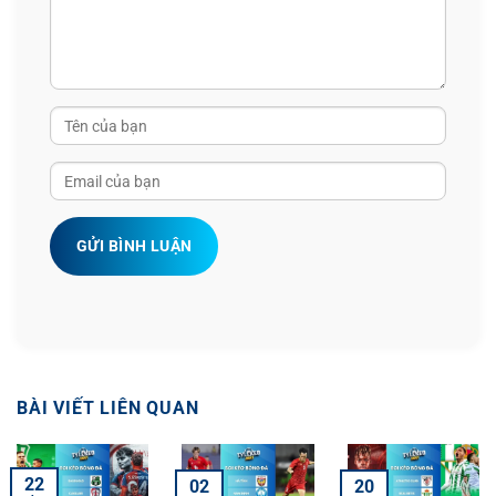
GỬI BÌNH LUẬN
BÀI VIẾT LIÊN QUAN
22
02
20