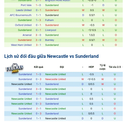
Lịch sử đối đầu giữa Newcastle vs Sunderland