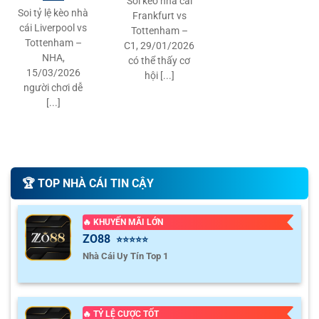
Soi kèo nhà cái
Soi tỷ lệ kèo nhà
Frankfurt vs
cái Liverpool vs
Tottenham –
Tottenham –
C1, 29/01/2026
NHA,
có thể thấy cơ
15/03/2026
hội [...]
người chơi dễ
[...]
🏆️ TOP NHÀ CÁI TIN CẬY
🔥 KHUYẾN MÃI LỚN
ZO88
⭐⭐⭐⭐⭐
Nhà Cái Uy Tín Top 1
🔥 TỶ LỆ CƯỢC TỐT