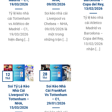
Madrid – C1,
NHA,
Barcelona –
19/03/2026
09/05/2026
Copa del Rey,
13/02/2026
Tỷ lệ kèo nhà
Soi kèo nhà cái
Tỷ lệ kèo nhà
cái Tottenham
Liverpool vs
cái Atletico
vs Atlético de
Chelsea – NHA,
Madrid vs
Madrid – C1,
09/05/2026 là
Barcelona –
19/03/2026
một trong
Copa del Rey,
hiện đang [...]
những trận [...]
13/02/2026
nhận [...]
28
12
Th1
Th3
Soi Tỷ Lệ Kèo
Soi Kèo Nhà
Nhà Cái
Cái Frankfurt
Liverpool Vs
Vs Tottenham
Tottenham –
– C1,
NHA,
29/01/2026
15/03/2026