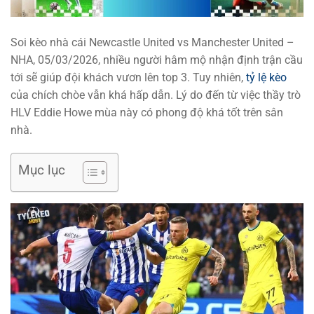
Soi kèo nhà cái Newcastle United vs Manchester United –
NHA, 05/03/2026, nhiều người hâm mộ nhận định trận cầu
tới sẽ giúp đội khách vươn lên top 3. Tuy nhiên,
tỷ lệ kèo
của chích chòe vẫn khá hấp dẫn. Lý do đến từ việc thầy trò
HLV Eddie Howe mùa này có phong độ khá tốt trên sân
nhà.
Mục lục