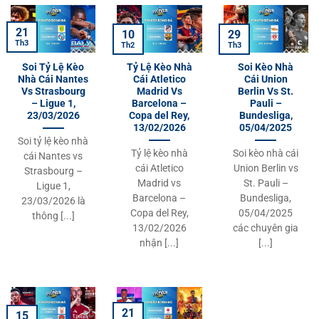
21
10
29
Th3
Th2
Th3
Soi Tỷ Lệ Kèo
Tỷ Lệ Kèo Nhà
Soi Kèo Nhà
Nhà Cái Nantes
Cái Atletico
Cái Union
Vs Strasbourg
Madrid Vs
Berlin Vs St.
– Ligue 1,
Barcelona –
Pauli –
23/03/2026
Copa del Rey,
Bundesliga,
13/02/2026
05/04/2025
Soi tỷ lệ kèo nhà
Tỷ lệ kèo nhà
Soi kèo nhà cái
cái Nantes vs
cái Atletico
Union Berlin vs
Strasbourg –
Madrid vs
St. Pauli –
Ligue 1,
Barcelona –
Bundesliga,
23/03/2026 là
Copa del Rey,
05/04/2025
thông [...]
13/02/2026
các chuyên gia
nhận [...]
[...]
21
15