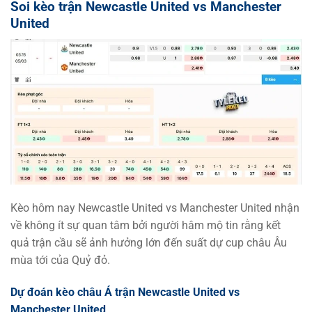
Soi kèo trận Newcastle United vs Manchester
United
Kèo hôm nay Newcastle United vs Manchester United nhận
về không ít sự quan tâm bởi người hâm mộ tin rằng kết
quả trận cầu sẽ ảnh hưởng lớn đến suất dự cup châu Âu
mùa tới của Quỷ đỏ.
Dự đoán kèo châu Á trận Newcastle United vs
Manchester United