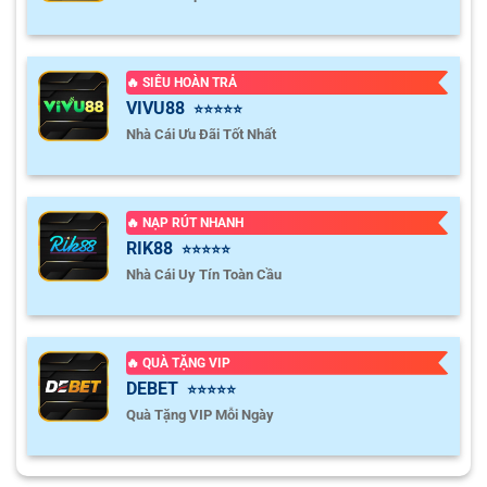
🔥 SIÊU HOÀN TRẢ
VIVU88
⭐⭐⭐⭐⭐
Nhà Cái Ưu Đãi Tốt Nhất
🔥 NẠP RÚT NHANH
RIK88
⭐⭐⭐⭐⭐
Nhà Cái Uy Tín Toàn Cầu
🔥 QUÀ TẶNG VIP
DEBET
⭐⭐⭐⭐⭐
Quà Tặng VIP Mỗi Ngày