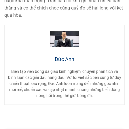
cuộc khá thận trọng. Trận cầu tới khó ghi nhận nhiều bàn
thắng và có thể chích chòe cùng quỷ đỏ sẽ hài lòng với kết
quả hòa.
Đức Anh
Biên tập viên bóng đá giàu kinh nghiệm, chuyên phân tích và
bình luận các giải đấu hàng đầu. Với lối viết sắc bén cùng tư duy
chiến thuật sâu rộng, Đức Anh luôn mang đến những góc nhìn
mới mẻ, chuẩn xác và cập nhật nhanh chóng những biến động
nóng hổi trong thế giới bóng đá.