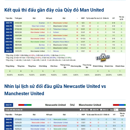
Kết quả thi đấu gần đây của Qủy đỏ Man United
Nhìn lại lịch sử đối đầu giữa Newcastle United vs
Manchester United