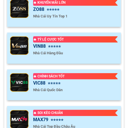
🔥 KHUYẾN MÃI LỚN
ZO88
⭐⭐⭐⭐⭐
Nhà Cái Uy Tín Top 1
🔥 TỶ LỆ CƯỢC TỐT
VIN88
⭐⭐⭐⭐⭐
Nhà Cái Hàng Đầu
🔥 CHÍNH SÁCH TỐT
VIC88
⭐⭐⭐⭐⭐
Nhà Cái Quốc Dân
🔥 SOI KÈO CHUẨN
MAX79
⭐⭐⭐⭐⭐
Nhà Cái Top Đầu Châu Âu