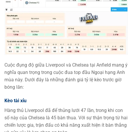
Cuộc đụng độ giữa Liverpool và Chelsea tại Anfield mang ý
nghĩa quan trọng trong cuộc đua top đầu Ngoại hạng Anh
mùa này. Dưới đây là những đánh giá tỷ lệ kèo trước giờ
bóng lăn:
Kèo tài xỉu
Hàng thủ Liverpool đã để thủng lưới 47 lần, trong khi con
số này của Chelsea là 45 bàn thua. Với sự thận trọng từ hai
chiến lược gia, trận đấu có khả năng xuất hiện ít bàn thắng