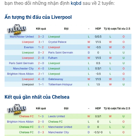
bạn theo dõi những nhận định
kqbd
sau về 2 tuyển:
Ấn tượng thi đấu của Liverpool
Kết quả gần nhất của Chelsea