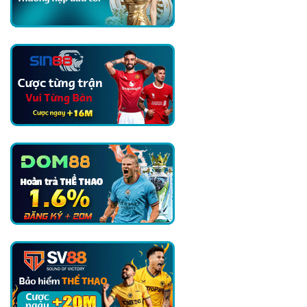
Để
Được
Chuyển
Sang
Barca