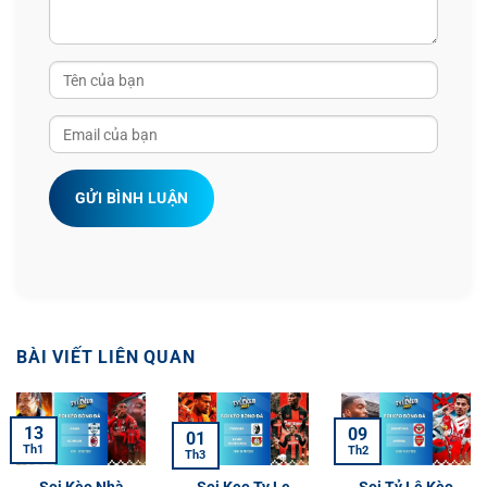
GỬI BÌNH LUẬN
BÀI VIẾT LIÊN QUAN
13
09
01
Th1
Th2
Th3