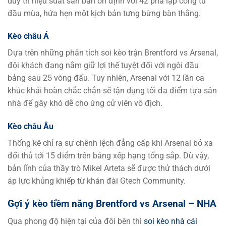
duy trì hiệu suất săn bàn ổn định với 42 pha lập công từ
đầu mùa, hứa hẹn một kịch bản tưng bừng bàn thắng.
Kèo châu Á
Dựa trên những phân tích soi kèo trận Brentford vs Arsenal,
đội khách đang nắm giữ lợi thế tuyệt đối với ngôi đầu
bảng sau 25 vòng đấu. Tuy nhiên, Arsenal với 12 lần ca
khúc khải hoàn chắc chắn sẽ tận dụng tối đa điểm tựa sân
nhà để gây khó dễ cho ứng cử viên vô địch.
Kèo châu Âu
Thống kê chỉ ra sự chênh lệch đẳng cấp khi Arsenal bỏ xa
đối thủ tới 15 điểm trên bảng xếp hạng tổng sắp. Dù vậy,
bản lĩnh của thầy trò Mikel Arteta sẽ được thử thách dưới
áp lực khủng khiếp từ khán đài Gtech Community.
Gợi ý kèo tiềm năng Brentford vs Arsenal – NHA
Qua phong độ hiện tại của đôi bên thì
soi kèo nhà cái