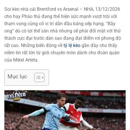
Soi kèo nhà cái Brentford vs Arsenal – NHA, 13/12/2026
cho hay Pháo thủ đang thể hiện sức mạnh vượt trội với
tham vọng củng cố vị trí dẫn đầu bảng xếp hạng. “Bầy
ong” dù có lợi thế sân nhà nhưng sẽ phải đối mặt với thử
thách cực đại trước dàn sao đang đạt điểm rơi phong độ
rất cao. Những biến động về
tỷ lệ kèo
gần đây cho thấy
niềm tin rất lớn từ giới chuyên môn dành cho đoàn quân
của Mikel Arteta.
Mục lục