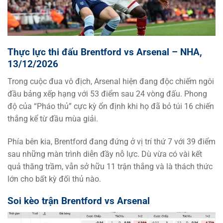
Thực lực thi đấu Brentford vs Arsenal – NHA,
13/12/2026
Trong cuộc đua vô địch, Arsenal hiện đang độc chiếm ngôi
đầu bảng xếp hạng với 53 điểm sau 24 vòng đấu. Phong
độ của “Pháo thủ” cực kỳ ổn định khi họ đã bỏ túi 16 chiến
thắng kể từ đầu mùa giải.
Phía bên kia, Brentford đang đứng ở vị trí thứ 7 với 39 điểm
sau những màn trình diễn đầy nỗ lực. Dù vừa có vài kết
quả thăng trầm, vẫn sở hữu 11 trận thắng và là thách thức
lớn cho bất kỳ đối thủ nào.
Soi kèo trận Brentford vs Arsenal