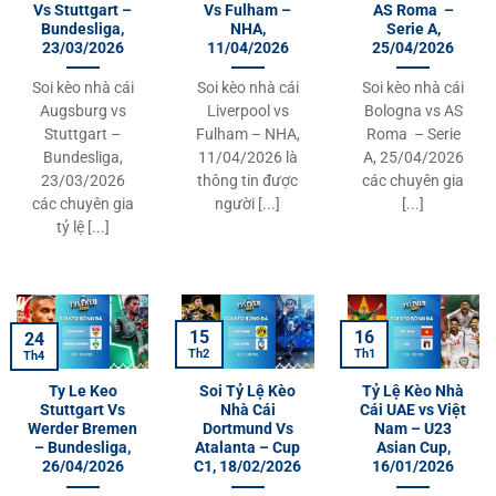
Vs Stuttgart –
Vs Fulham –
AS Roma –
Bundesliga,
NHA,
Serie A,
23/03/2026
11/04/2026
25/04/2026
Soi kèo nhà cái
Soi kèo nhà cái
Soi kèo nhà cái
Augsburg vs
Liverpool vs
Bologna vs AS
Stuttgart –
Fulham – NHA,
Roma – Serie
Bundesliga,
11/04/2026 là
A, 25/04/2026
23/03/2026
thông tin được
các chuyên gia
các chuyên gia
người [...]
[...]
tỷ lệ [...]
15
16
24
Th2
Th1
Th4
Ty Le Keo
Soi Tỷ Lệ Kèo
Tỷ Lệ Kèo Nhà
Stuttgart Vs
Nhà Cái
Cái UAE vs Việt
Werder Bremen
Dortmund Vs
Nam – U23
– Bundesliga,
Atalanta – Cup
Asian Cup,
26/04/2026
C1, 18/02/2026
16/01/2026