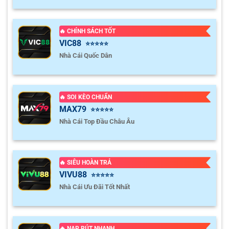
🔥 CHÍNH SÁCH TỐT
VIC88
⭐⭐⭐⭐⭐
Nhà Cái Quốc Dân
🔥 SOI KÈO CHUẨN
MAX79
⭐⭐⭐⭐⭐
Nhà Cái Top Đầu Châu Âu
🔥 SIÊU HOÀN TRẢ
VIVU88
⭐⭐⭐⭐⭐
Nhà Cái Ưu Đãi Tốt Nhất
🔥 NẠP RÚT NHANH