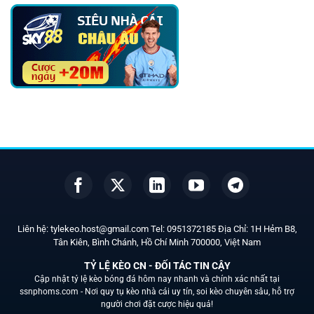
Liên hệ:
tylekeo.host@gmail.com
Tel:
0951372185
Địa Chỉ: 1H Hẻm B8,
Tân Kiên, Bình Chánh, Hồ Chí Minh
700000
, Việt Nam
TỶ LỆ KÈO CN - ĐỐI TÁC TIN CẬY
Cập nhật tỷ lệ kèo bóng đá hôm nay nhanh và chính xác nhất tại
ssnphoms.com -
Nơi quy tụ kèo nhà cái uy tín, soi kèo chuyên sâu, hỗ trợ
người chơi đặt cược hiệu quả!