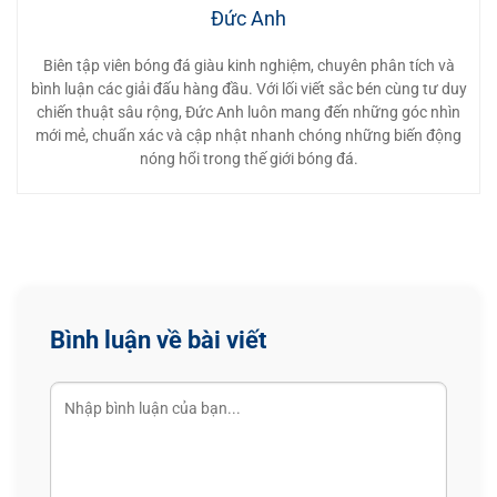
Đức Anh
Biên tập viên bóng đá giàu kinh nghiệm, chuyên phân tích và
bình luận các giải đấu hàng đầu. Với lối viết sắc bén cùng tư duy
chiến thuật sâu rộng, Đức Anh luôn mang đến những góc nhìn
mới mẻ, chuẩn xác và cập nhật nhanh chóng những biến động
nóng hổi trong thế giới bóng đá.
Bình luận về bài viết