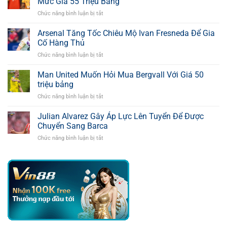
Mức Giá 55 Triệu Bảng
Sức
Chức năng bình luận bị tắt
ở
Ép
Tottenham
Lên
Thúc
Arsenal Tăng Tốc Chiêu Mộ Ivan Fresneda Để Gia
Inter
Đẩy
Trong
Cố Hàng Thủ
Thương
Thương
Chức năng bình luận bị tắt
ở
Vụ
Vụ
Arsenal
Osimhen
Romero
Tăng
Man United Muốn Hỏi Mua Bergvall Với Giá 50
Bằng
Tốc
Mức
triệu bảng
Chiêu
Giá
Chức năng bình luận bị tắt
ở
Mộ
55
Man
Ivan
Triệu
United
Julian Alvarez Gây Áp Lực Lên Tuyển Để Được
Fresneda
Bảng
Muốn
Để
Chuyển Sang Barca
Hỏi
Gia
Chức năng bình luận bị tắt
ở
Mua
Cố
Julian
Bergvall
Hàng
Alvarez
Với
Thủ
Gây
Giá
Áp
50
Lực
triệu
Lên
bảng
Tuyển
Để
Được
Chuyển