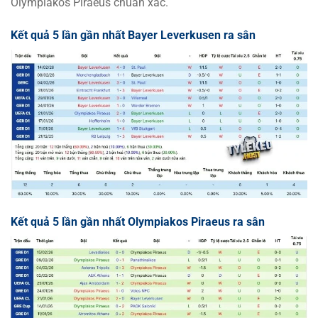
Olympiakos Piraeus chuẩn xác.
Kết quả 5 lần gần nhất Bayer Leverkusen ra sân
Kết quả 5 lần gần nhất Olympiakos Piraeus ra sân