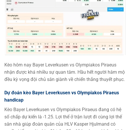
Kèo hôm nay Bayer Leverkusen vs Olympiakos Piraeus
nhận được khá nhiều sự quan tâm. Hầu hết người hâm mộ
đều kỳ vọng đội chủ sân giành về chiến thắng thuyết phục.
Dự đoán kèo Bayer Leverkusen vs Olympiakos Piraeus
handicap
Kèo Bayer Leverkusen vs Olympiakos Piraeus đang có hệ
số chấp dự kiến là -1.25. Lợi thế ở trận lượt đi cùng lợi thế
sân nhà giúp đoàn quân của HLV Kasper Hjulmand có