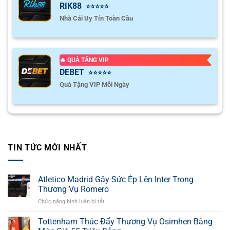
RIK88
⭐⭐⭐⭐⭐
Nhà Cái Uy Tín Toàn Cầu
🔥 QUÀ TẶNG VIP
DEBET
⭐⭐⭐⭐⭐
Quà Tặng VIP Mỗi Ngày
TIN TỨC MỚI NHẤT
Atletico Madrid Gây Sức Ép Lên Inter Trong
Thương Vụ Romero
Chức năng bình luận bị tắt
ở
Atletico
Madrid
Tottenham Thúc Đẩy Thương Vụ Osimhen Bằng
Gây