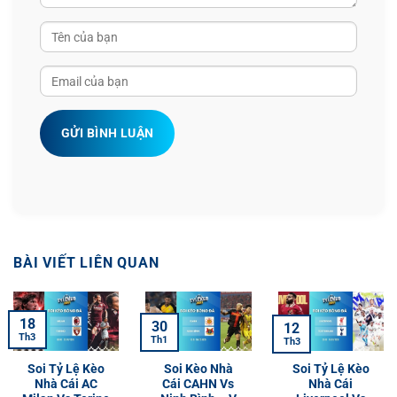
GỬI BÌNH LUẬN
BÀI VIẾT LIÊN QUAN
18
30
12
Th3
Th1
Th3
Soi Tỷ Lệ Kèo
Soi Kèo Nhà
Soi Tỷ Lệ Kèo
Nhà Cái AC
Cái CAHN Vs
Nhà Cái