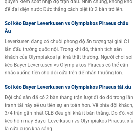
quyền kiểm soát nhịp độ trận đấu. Nhìn chung, không khó
để đại diện nước Đức thắng cách biệt từ 2 bàn trở lên.
Soi kèo Bayer Leverkusen vs Olympiakos Piraeus châu
Âu
Leverkusen đang có chuỗi phong độ ấn tượng tại giải C1
lẫn đấu trường quốc nội. Trong khi đó, thành tích sân
khách của Olympiakos lại khá thất thường. Người chơi soi
kèo Bayer Leverkusen vs Olympiakos Piraeus có thể cân
nhắc xuống tiền cho đội cửa trên để nhận thưởng lớn.
Soi kèo Bayer Leverkusen vs Olympiakos Piraeus tài xỉu
Đội chủ sân đã có 2 bàn thắng trận lượt đi do đó trong lần
tranh tài này sẽ ưu tiên sự an toàn hơn. Về phía đội khách,
3/4 trận gần nhất CLB đều ghi khá ít bàn thắng. Do đó, với
kèo hôm nay Bayer Leverkusen vs Olympiakos Piraeus, xỉu
là cửa cược khá sáng.