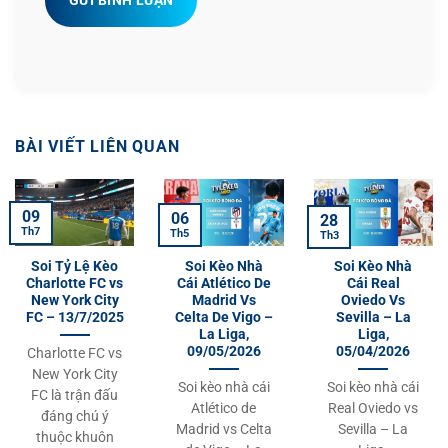
GỬI BÌNH LUẬN
BÀI VIẾT LIÊN QUAN
09
06
28
Th7
Th5
Th3
Soi Tỷ Lệ Kèo
Soi Kèo Nhà
Soi Kèo Nhà
Charlotte FC vs
Cái Atlético De
Cái Real
New York City
Madrid Vs
Oviedo Vs
FC – 13/7/2025
Celta De Vigo –
Sevilla – La
La Liga,
Liga,
09/05/2026
05/04/2026
Charlotte FC vs
New York City
Soi kèo nhà cái
Soi kèo nhà cái
FC là trận đấu
Atlético de
Real Oviedo vs
đáng chú ý
Madrid vs Celta
Sevilla – La
thuộc khuôn