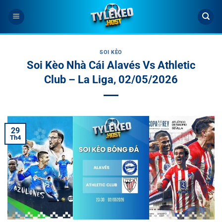
Bỏ
qua
nội
dung
SOI KÈO
Soi Kèo Nhà Cái Alavés Vs Athletic
Club – La Liga, 02/05/2026
29
Th4