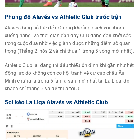
Phong độ Alavés vs Athletic Club trước trận
Alavés đang nỗ lực để nới rộng khoảng cách với nhóm
xuống hạng. Và thời gian gần đây CLB đang dần khởi sắc
trong cuộc đua nhờ việc giành được những điểm số quan
trọng (Thắng 2, hòa 2 và chỉ thua 1 trong 5 vòng mới nhất).
Athletic Club lại đang thi đấu thiếu ổn định khi gần như hết
động lực do không còn cơ hội tranh vé dự cup châu Âu.
Minh chứng là trong 5 lần ra sân mới nhất tại La Liga, đội
khách chỉ thắng 2 và để thua tới 3.
Soi kèo La Liga Alavés vs Athletic Club