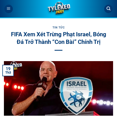
Bỏ
qua
nội
dung
TIN TỨC
FIFA Xem Xét Trừng Phạt Israel, Bóng
Đá Trở Thành “Con Bài” Chính Trị
19
Th3