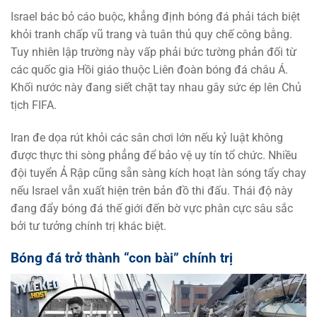
Israel bác bỏ cáo buộc, khẳng định bóng đá phải tách biệt
khỏi tranh chấp vũ trang và tuân thủ quy chế công bằng.
Tuy nhiên lập trường này vấp phải bức tường phản đối từ
các quốc gia Hồi giáo thuộc Liên đoàn bóng đá châu Á.
Khối nước này đang siết chặt tay nhau gây sức ép lên Chủ
tịch FIFA.
Iran đe dọa rút khỏi các sân chơi lớn nếu kỷ luật không
được thực thi sòng phẳng để bảo vệ uy tín tổ chức. Nhiều
đội tuyển Ả Rập cũng sẵn sàng kích hoạt làn sóng tẩy chay
nếu Israel vẫn xuất hiện trên bản đồ thi đấu. Thái độ này
đang đẩy bóng đá thế giới đến bờ vực phân cực sâu sắc
bởi tư tưởng chính trị khác biệt.
Bóng đá trở thành “con bài” chính trị