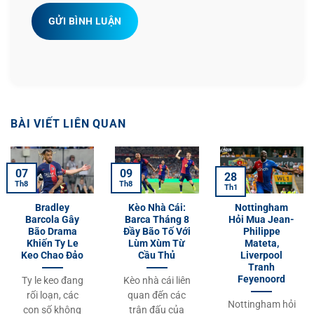
GỬI BÌNH LUẬN
BÀI VIẾT LIÊN QUAN
07
09
28
Th8
Th8
Th1
Bradley
Kèo Nhà Cái:
Nottingham
Barcola Gây
Barca Tháng 8
Hỏi Mua Jean-
Bão Drama
Đầy Bão Tố Với
Philippe
Khiến Ty Le
Lùm Xùm Từ
Mateta,
Keo Chao Đảo
Cầu Thủ
Liverpool
Tranh
Feyenoord
Ty le keo đang
Kèo nhà cái liên
rối loạn, các
quan đến các
Nottingham hỏi
con số không
trận đấu của