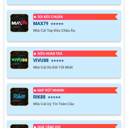
🔥 SOI KÈO CHUẨN
MAX79
⭐⭐⭐⭐⭐
Nhà Cái Top Đầu Châu Âu
🔥 SIÊU HOÀN TRẢ
VIVU88
⭐⭐⭐⭐⭐
Nhà Cái Ưu Đãi Tốt Nhất
🔥 NẠP RÚT NHANH
RIK88
⭐⭐⭐⭐⭐
Nhà Cái Uy Tín Toàn Cầu
🔥 QUÀ TẶNG VIP