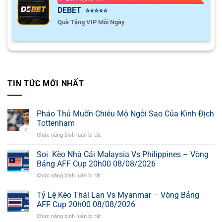
DEBET
⭐⭐⭐⭐⭐
Quà Tặng VIP Mỗi Ngày
TIN TỨC MỚI NHẤT
Pháo Thủ Muốn Chiêu Mộ Ngôi Sao Của Kình Địch
Tottenham
Chức năng bình luận bị tắt
ở
Pháo
Thủ
Soi Kèo Nhà Cái Malaysia Vs Philippines – Vòng
Muốn
Bảng AFF Cup 20h00 08/08/2026
Chiêu
Chức năng bình luận bị tắt
ở
Mộ
Soi
Ngôi
Kèo
Tỷ Lệ Kèo Thái Lan Vs Myanmar – Vòng Bảng
Sao
Nhà
Của
AFF Cup 20h00 08/08/2026
Cái
Kình
Chức năng bình luận bị tắt
ở
Malaysia
Địch