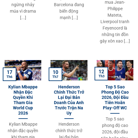
mua Jean-
ngừng nhảy
Barcelona đang
Philippe
múa vì drama
biến động
Mateta,
[...]
mạnh [...]
Liverpool tranh
Feyenoord là
những tin đồn
gây xôn xao [...]
12
17
10
Th3
Th6
Th7
Kylian Mbappe
Henderson
Top 5 Sao
Nhận Đặc
Chính Thức Trở
Phong Độ Cao
Quyền Khi
Lại Đại Bản
2026, Đội Đầu
Tham Gia
Doanh Của Anh
Tiên Hoãn
World Cup
Trước Trận Na
Play-Off WC
2026
Uy
Top 5 sao
Kylian Mbappe
Henderson
phong độ cao
nhận đặc quyền
chính thức trở
2026, đội đầu
khi tham gia
lại đại bản