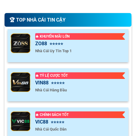
🏆️ TOP NHÀ CÁI TIN CẬY
🔥 KHUYẾN MÃI LỚN
ZO88
⭐⭐⭐⭐⭐
Nhà Cái Uy Tín Top 1
🔥 TỶ LỆ CƯỢC TỐT
VIN88
⭐⭐⭐⭐⭐
Nhà Cái Hàng Đầu
🔥 CHÍNH SÁCH TỐT
VIC88
⭐⭐⭐⭐⭐
Nhà Cái Quốc Dân