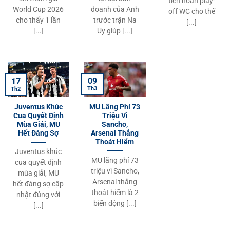
tiên hoãn play-
World Cup 2026
doanh của Anh
off WC cho thế
cho thấy 1 lần
trước trận Na
[...]
[...]
Uy giúp [...]
09
17
Th3
Th2
Juventus Khúc
MU Lãng Phí 73
Cua Quyết Định
Triệu Vì
Mùa Giải, MU
Sancho,
Hết Đáng Sợ
Arsenal Thắng
Thoát Hiểm
Juventus khúc
MU lãng phí 73
cua quyết định
triệu vì Sancho,
mùa giải, MU
Arsenal thắng
hết đáng sợ cập
thoát hiểm là 2
nhật đúng với
biến động [...]
[...]