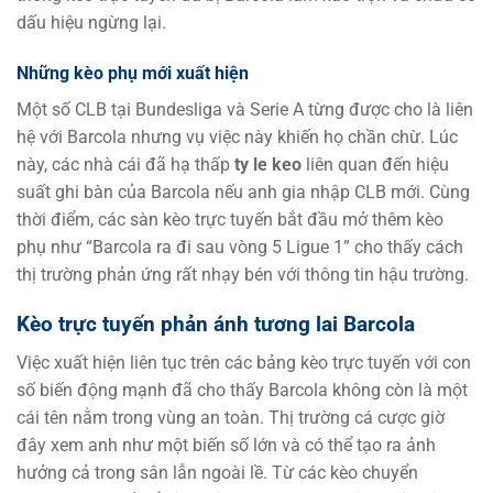
dấu hiệu ngừng lại.
Những kèo phụ mới xuất hiện
Một số CLB tại Bundesliga và Serie A từng được cho là liên
hệ với Barcola nhưng vụ việc này khiến họ chần chừ. Lúc
này, các nhà cái đã hạ thấp
ty le keo
liên quan đến hiệu
suất ghi bàn của Barcola nếu anh gia nhập CLB mới. Cùng
thời điểm, các sàn kèo trực tuyến bắt đầu mở thêm kèo
phụ như “Barcola ra đi sau vòng 5 Ligue 1” cho thấy cách
thị trường phản ứng rất nhạy bén với thông tin hậu trường.
Kèo trực tuyến phản ánh tương lai Barcola
Việc xuất hiện liên tục trên các bảng kèo trực tuyến với con
số biến động mạnh đã cho thấy Barcola không còn là một
cái tên nằm trong vùng an toàn. Thị trường cá cược giờ
đây xem anh như một biến số lớn và có thể tạo ra ảnh
hưởng cả trong sân lẫn ngoài lề. Từ các kèo chuyển