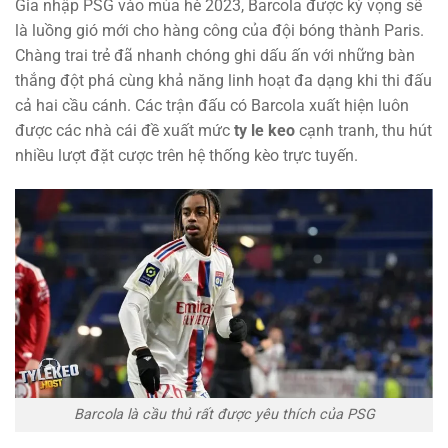
Gia nhập PSG vào mùa hè 2023, Barcola được kỳ vọng sẽ
là luồng gió mới cho hàng công của đội bóng thành Paris.
Chàng trai trẻ đã nhanh chóng ghi dấu ấn với những bàn
thắng đột phá cùng khả năng linh hoạt đa dạng khi thi đấu
cả hai cầu cánh. Các trận đấu có Barcola xuất hiện luôn
được các nhà cái đề xuất mức
ty le keo
cạnh tranh, thu hút
nhiều lượt đặt cược trên hệ thống kèo trực tuyến.
Barcola là cầu thủ rất được yêu thích của PSG