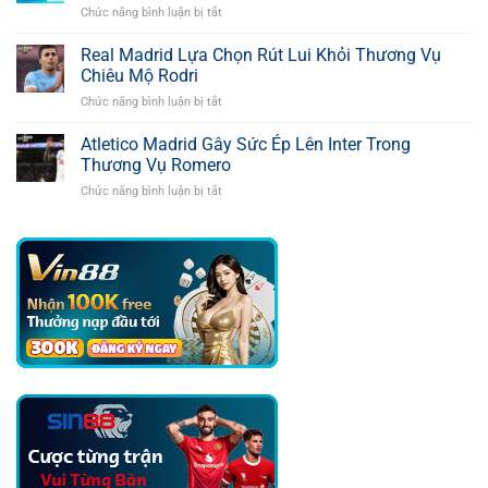
Kình
Chức năng bình luận bị tắt
ở
Malaysia
Địch
Tỷ
Vs
Tottenham
Lệ
Real Madrid Lựa Chọn Rút Lui Khỏi Thương Vụ
Philippines
Kèo
–
Chiêu Mộ Rodri
Thái
Vòng
Chức năng bình luận bị tắt
ở
Lan
Bảng
Real
Vs
AFF
Madrid
Atletico Madrid Gây Sức Ép Lên Inter Trong
Myanmar
Cup
Lựa
–
Thương Vụ Romero
20h00
Chọn
Vòng
08/08/2026
Chức năng bình luận bị tắt
ở
Rút
Bảng
Atletico
Lui
AFF
Madrid
Khỏi
Cup
Gây
Thương
20h00
Sức
Vụ
08/08/2026
Ép
Chiêu
Lên
Mộ
Inter
Rodri
Trong
Thương
Vụ
Romero