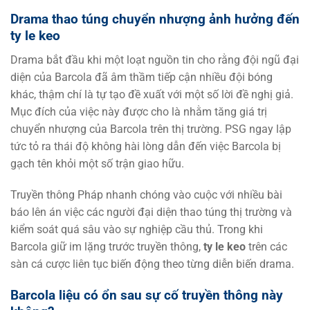
Drama thao túng chuyển nhượng ảnh hưởng đến
ty le keo
Drama bắt đầu khi một loạt nguồn tin cho rằng đội ngũ đại
diện của Barcola đã âm thầm tiếp cận nhiều đội bóng
khác, thậm chí là tự tạo đề xuất với một số lời đề nghị giả.
Mục đích của việc này được cho là nhằm tăng giá trị
chuyển nhượng của Barcola trên thị trường. PSG ngay lập
tức tỏ ra thái độ không hài lòng dẫn đến việc Barcola bị
gạch tên khỏi một số trận giao hữu.
Truyền thông Pháp nhanh chóng vào cuộc với nhiều bài
báo lên án việc các người đại diện thao túng thị trường và
kiểm soát quá sâu vào sự nghiệp cầu thủ. Trong khi
Barcola giữ im lặng trước truyền thông,
ty le keo
trên các
sàn cá cược liên tục biến động theo từng diễn biến drama.
Barcola liệu có ổn sau sự cố truyền thông này