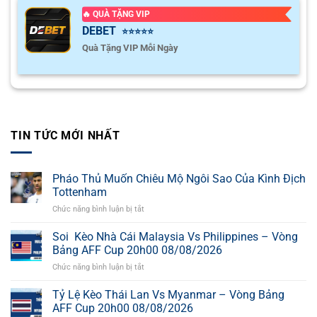
🔥 QUÀ TẶNG VIP
DEBET
⭐⭐⭐⭐⭐
Quà Tặng VIP Mỗi Ngày
TIN TỨC MỚI NHẤT
Pháo Thủ Muốn Chiêu Mộ Ngôi Sao Của Kình Địch
Tottenham
Chức năng bình luận bị tắt
ở
Pháo
Thủ
Soi Kèo Nhà Cái Malaysia Vs Philippines – Vòng
Muốn
Bảng AFF Cup 20h00 08/08/2026
Chiêu
Chức năng bình luận bị tắt
ở
Mộ
Soi
Ngôi
Kèo
Tỷ Lệ Kèo Thái Lan Vs Myanmar – Vòng Bảng
Sao
Nhà
Của
AFF Cup 20h00 08/08/2026
Cái