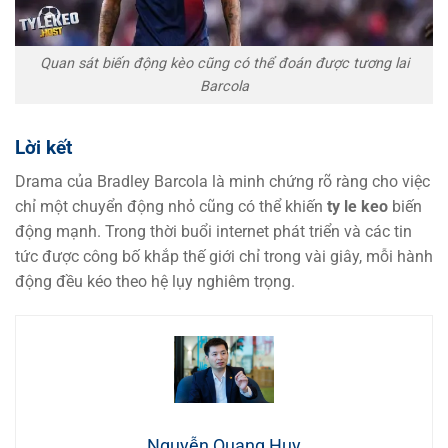
Quan sát biến động kèo cũng có thể đoán được tương lai
Barcola
Lời kết
Drama của Bradley Barcola là minh chứng rõ ràng cho việc
chỉ một chuyển động nhỏ cũng có thể khiến
ty le keo
biến
động mạnh. Trong thời buổi internet phát triển và các tin
tức được công bố khắp thế giới chỉ trong vài giây, mỗi hành
động đều kéo theo hệ lụy nghiêm trọng.
Nguyễn Quang Huy