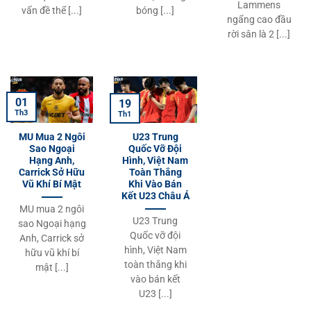
Lammens
vấn đề thể [...]
bóng [...]
ngẩng cao đầu
rời sân là 2 [...]
01
19
Th3
Th1
MU Mua 2 Ngôi
U23 Trung
Sao Ngoại
Quốc Vỡ Đội
Hạng Anh,
Hình, Việt Nam
Carrick Sở Hữu
Toàn Thắng
Vũ Khí Bí Mật
Khi Vào Bán
Kết U23 Châu Á
MU mua 2 ngôi
U23 Trung
sao Ngoại hạng
Quốc vỡ đội
Anh, Carrick sở
hình, Việt Nam
hữu vũ khí bí
toàn thắng khi
mật [...]
vào bán kết
U23 [...]