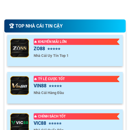
🏆️ TOP NHÀ CÁI TIN CẬY
🔥 KHUYẾN MÃI LỚN
ZO88
⭐⭐⭐⭐⭐
Nhà Cái Uy Tín Top 1
🔥 TỶ LỆ CƯỢC TỐT
VIN88
⭐⭐⭐⭐⭐
Nhà Cái Hàng Đầu
🔥 CHÍNH SÁCH TỐT
VIC88
⭐⭐⭐⭐⭐