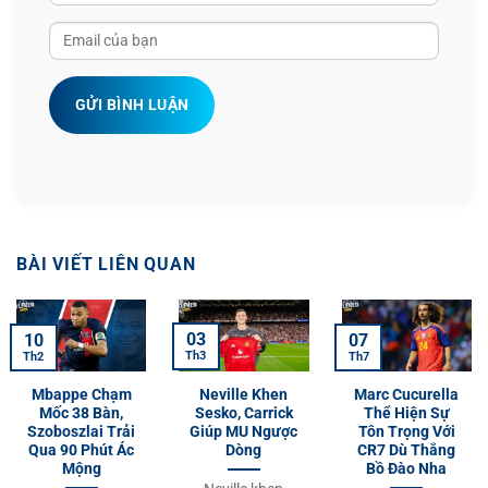
GỬI BÌNH LUẬN
BÀI VIẾT LIÊN QUAN
03
10
07
Th3
Th2
Th7
Mbappe Chạm
Neville Khen
Marc Cucurella
Mốc 38 Bàn,
Sesko, Carrick
Thể Hiện Sự
Szoboszlai Trải
Giúp MU Ngược
Tôn Trọng Với
Qua 90 Phút Ác
Dòng
CR7 Dù Thắng
Mộng
Bồ Đào Nha